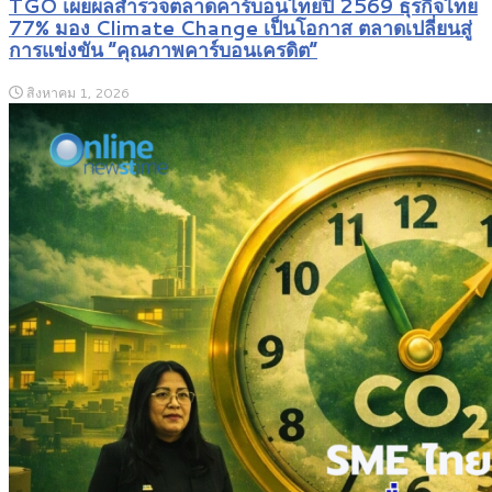
TGO เผยผลสำรวจตลาดคาร์บอนไทยปี 2569 ธุรกิจไทย
77% มอง Climate Change เป็นโอกาส ตลาดเปลี่ยนสู่
การแข่งขัน “คุณภาพคาร์บอนเครดิต”
สิงหาคม 1, 2026