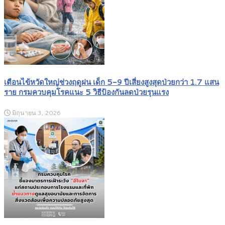
เตือนไข้หวัดใหญ่ช่วงฤดูฝน เด็ก 5-9 ปีเสี่ยงสูงสุดป่วยกว่า 1.7 แสน
ราย กรมควบคุมโรคแนะ 5 วิธีป้องกันลดป่วยรุนแรง
มิถุนายน 3, 2026