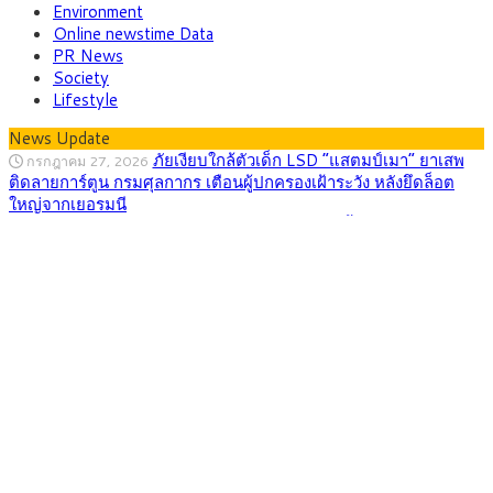
Environment
Online newstime Data
PR News
Society
Lifestyle
News Update
กรุงศรี คาดเงินบาทสัปดาห์นี้ (27–31 ก.ค.
กรกฎาคม 27, 2026
2569) ซื้อขายในกรอบ 33.40-34.00 มองเฟดคงดอกเบี้ย
ครม.ไฟเขียวหลักการ ร่าง พ.ร.ฎ. เปิดทาง รฟม.เดิน
สิงหาคม 5, 2026
หน้ารถไฟฟ้าสงขลา โมโนเรล 12.54 กม. เชื่อมเมืองหาดใหญ่
สธ.ชี้ รพ.รัฐแบกรับผู้ป่วยบัตรทอง 87% แต่ได้งบ
สิงหาคม 4, 2026
รายหัวเพียง 2,618 บาท เสนอทบทวนจัดสรรงบให้สอดคล้องภาระ
งานจริง
กรุงศรี คาดเงินบาทสัปดาห์นี้ซื้อขายในกรอบ
สิงหาคม 3, 2026
33.00-33.60 ติดตามข้อมูลจ้างงานสหรัฐฯ
“เอกนิติ” เปิดเครื่องยนต์เศรษฐกิจใหม่ของไทย
สิงหาคม 1, 2026
เดินหน้า 5 ยุทธศาสตร์ รื้อโครงสร้างเศรษฐกิจ ดันไทยโตเต็ม
ศักยภาพ
ภัยเงียบใกล้ตัวเด็ก LSD “แสตมป์เมา” ยาเสพ
กรกฎาคม 27, 2026