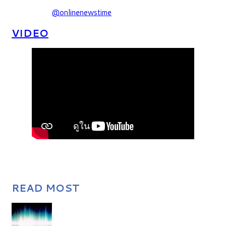
@onlinenewstime
VIDEO
READ MOST