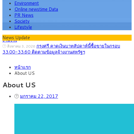
Environment
Online newstime Data
PR News
Society
Lifestyle
News Update
กรุงศรี คาดเงินบาทสัปดาห์นี้ซื้อขายในกรอบ
สิงหาคม 3, 2026
33.00-33.60 ติดตามข้อมูลจ้างงานสหรัฐฯ
“เอกนิติ” เปิดเครื่องยนต์เศรษฐกิจใหม่ของไทย
สิงหาคม 1, 2026
หน้าแรก
เดินหน้า 5 ยุทธศาสตร์ รื้อโครงสร้างเศรษฐกิจ ดันไทยโตเต็ม
About US
ศักยภาพ
ภัยเงียบใกล้ตัวเด็ก LSD “แสตมป์เมา” ยาเสพ
กรกฎาคม 27, 2026
About US
ติดลายการ์ตูน กรมศุลกากร เตือนผู้ปกครองเฝ้าระวัง หลังยึดล็อต
ใหญ่จากเยอรมนี
มกราคม 22, 2017
กรุงศรี คาดเงินบาทสัปดาห์นี้ (27–31 ก.ค.
กรกฎาคม 27, 2026
2569) ซื้อขายในกรอบ 33.40-34.00 มองเฟดคงดอกเบี้ย
ครม.ไฟเขียวหลักการ ร่าง พ.ร.ฎ. เปิดทาง รฟม.เดิน
สิงหาคม 5, 2026
หน้ารถไฟฟ้าสงขลา โมโนเรล 12.54 กม. เชื่อมเมืองหาดใหญ่
สธ.ชี้ รพ.รัฐแบกรับผู้ป่วยบัตรทอง 87% แต่ได้งบ
สิงหาคม 4, 2026