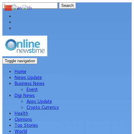
Search
Toggle navigation
Home
News Update
Business News
Event
Digi News
Apps Update
Crypto Currency
Health
Opinions
Top Stories
World