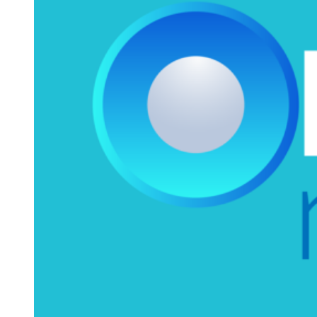
รายหัวเพียง 2,618 บาท เสนอทบทวนจัดสรรงบให้สอดคล้องภาระ
งานจริง