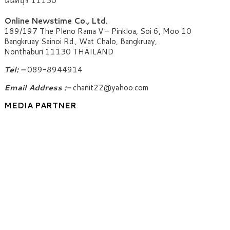
นนทบุรี 11130
Online Newstime Co., Ltd.
189/197 The Pleno Rama V – Pinkloa, Soi 6, Moo 10
Bangkruay Sainoi Rd., Wat Chalo, Bangkruay,
Nonthaburi 11130 THAILAND
Tel: –
089-8944914
Email Address :-
chanit22@yahoo.com
MEDIA PARTNER