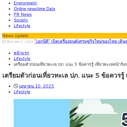
Environment
Online newstime Data
PR News
Society
Lifestyle
News Update
“เอกนิติ” เปิดเครื่องยนต์เศรษฐกิจใหม่ของไทย เดิ
สิงหาคม 1, 2026
ภัยเงียบใกล้ตัวเด็ก LSD “แสตมป์เมา” ยาเสพติด
กรกฎาคม 27, 2026
หน้าแรก
กรุงศรี คาดเงินบาทสัปดาห์นี้ (27–31 ก.ค. 2
กรกฎาคม 27, 2026
Lifestyle
ครม.ไฟเขียวหลักการ ร่าง พ.ร.ฎ. เปิดทาง รฟม.เดิ
สิงหาคม 5, 2026
เตรียมตัวก่อนเที่ยวทะเล ปภ. แนะ 5 ข้อควรรู้ เที่ยวทะเลหน้าร้
สธ.ชี้ รพ.รัฐแบกรับผู้ป่วยบัตรทอง 87% แต่ได้ง
สิงหาคม 4, 2026
กรุงศรี คาดเงินบาทสัปดาห์นี้ซื้อขายในกรอบ 33.0
สิงหาคม 3, 2026
เตรียมตัวก่อนเที่ยวทะเล ปภ. แนะ 5 ข้อควรรู้
เมษายน 10, 2025
Lifestyle