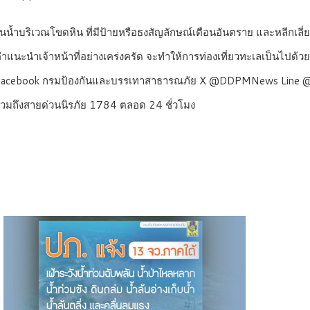
่นน้ำบริเวณโขดหิน ที่มีป้ายหรือธงสัญลักษณ์เตือนอันตราย และหลีกเลี่
ำแนะนำเจ้าหน้าที่อย่างเคร่งครัด จะทำให้การท่องเที่ยวทะเลเป็นไป
ด้ที่ Facebook กรมป้องกันและบรรเทาสาธารณภัย X @DDPMNews Li
วมถึงสายด่วนนิรภัย 1784 ตลอด 24 ชั่วโมง