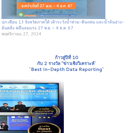
ปภ.เตือน 13 จังหวัดภาคใต้ เฝ้าระวังน้ำท่วม-ดินถล่ม และน้ำล้นอ่าง-
ล้นตลิ่ง คลื่นลมแรง 27 พ.ย. – 4 ธ.ค. 67
พฤศจิกายน 27, 2024
ก้าวสู่ปีที่ 10
กับ 2 รางวัล "ข่าวเชิงวิเคราะห์
"
"
Best In-Depth Data Reporting
"