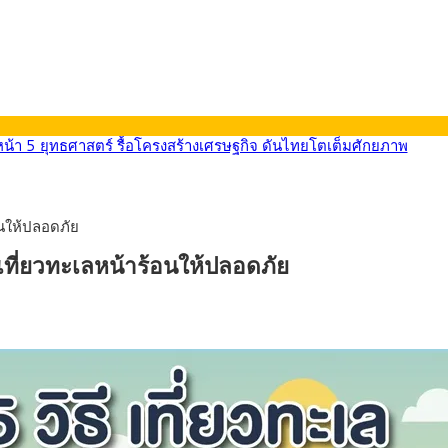
นหน้า 5 ยุทธศาสตร์ รื้อโครงสร้างเศรษฐกิจ ดันไทยโตเต็มศักยภาพ
ลายการ์ตูน กรมศุลกากร เตือนผู้ปกครองเฝ้าระวัง หลังยึดล็อตใหญ่จากเ
569) ซื้อขายในกรอบ 33.40-34.00 มองเฟดคงดอกเบี้ย
นหน้ารถไฟฟ้าสงขลา โมโนเรล 12.54 กม. เชื่อมเมืองหาดใหญ่
อนให้ปลอดภัย
บรายหัวเพียง 2,618 บาท เสนอทบทวนจัดสรรงบให้สอดคล้องภาระงานจริง
0-33.60 ติดตามข้อมูลจ้างงานสหรัฐฯ
 เที่ยวทะเลหน้าร้อนให้ปลอดภัย