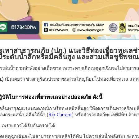
เทาสาธารณภัย (ปภ.) แนะวิธีท่องเที่ยวทะเล
ีระดับน้ำลึกหรือมีคลื่นสูง และสวมเสื้อชูชีพขณ
ม่ควรเล่นน้ำตามลำพังอย่างเด็ดขาด เพราะหากเกิดเหตุฉุกเฉินจะไม่สามารถ
.)
เปิดเผยว่า ช่วงฤดูร้อนประชาชนส่วนใหญ่นิยมไปท่องเที่ยวทะเล แต
ิในการท่องเที่ยวทะเลอย่างปลอดภัย ดังนี้
่นพายุลมแรง ฝนตกหนัก หรือทะเลมีคลื่นสูง ให้งดการเดินทางหรือเปลี่ยน
งกระแสน้ำ คลื่นใต้น้ำ (
Rip Current
) หรือสำรวจสัตว์ทะเลที่มีพิษ ถ้าหาก
สกี เพราะอาจได้รับอันตรายได้
เหตุฉุกเฉินจะไม่สามารถช่วยเหลือได้ทัน ไม่ควรเล่นน้ำหลังรับประทาน