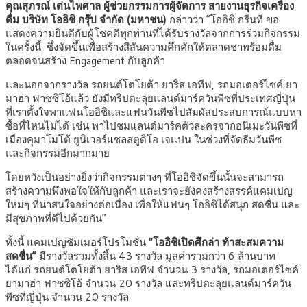
คุณสุภรณ์ เด่นไพศาล ผู้ช่วยกรรมการผู้จัดการ สายงานธุรกิจเครื่อง
ดื่ม บริษัท โออิชิ กรุ๊ป จำกัด (มหาชน)
กล่าวว่า “โออิชิ กรีนที ขอ
แสดงความยินดีกับผู้โชคดีทุกท่านที่ได้รับรางวัลจากการร่วมกิจกรรม
ในครั้งนี้ ซึ่งจัดขึ้นเพื่อสร้างสีสันความคึกคักให้ตลาดชาพร้อมดื่ม
ตลอดจนสร้าง Engagement กับลูกค้า
และนอกจากรางวัล รถยนต์โตโยต้า ยาริส เอทีฟ, รถมอเตอร์ไซค์ ยา
มาฮ่า ฟาซซิโอ้แล้ว ยังมีทริปตะลุยแลนด์มาร์ควันพีซที่ประเทศญี่ปุ่น
ที่เราตั้งใจพาแฟนโออิชิและแฟนวันพีซไปสัมผัสประสบการณ์แบบหา
ซื้อที่ไหนไม่ได้ เช่น พาไปชมแลนด์มาร์คตัวละครจากอนิเมะวันพีซที่
เมืองคุมาโมโต้ ยูนิเวอร์แซลสตูดิโอ เจแปน ในช่วงที่จัดธีมวันพีซ
และกิจกรรมอีกมากมาย
โดยหวังเป็นอย่างยิ่งว่ากิจกรรมต่างๆ ที่โออิชิจัดขึ้นนั้นจะสามารถ
สร้างความพึงพอใจให้กับลูกค้า และเราจะยังคงสร้างสรรค์แคมเปญ
ใหม่ๆ ที่น่าสนใจอย่างต่อเนื่อง เพื่อให้แฟนๆ โออิชิได้สนุก สดชื่น และ
มีสุขภาพที่ดีไปด้วยกัน”
ทั้งนี้ แคมเปญซัมเมอร์โปรโมชั่น
“โออิชิเปิดศึกล่า ท้าสะสมความ
สดชื่น”
มีรางวัลรวมทั้งสิ้น 43 รางวัล มูลค่ารวมกว่า 6 ล้านบาท
ได้แก่ รถยนต์โตโยต้า ยาริส เอทีฟ จำนวน 3 รางวัล, รถมอเตอร์ไซค์
ยามาฮ่า ฟาซซิโอ้ จำนวน 20 รางวัล และทริปตะลุยแลนด์มาร์ควัน
พีซที่ญี่ปุ่น จำนวน 20 รางวัล