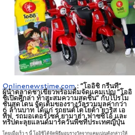
Onlinenewstime.com
: “โออิชิ กรีนที”
ผู้นำตลาดชาเขียวพร้อมดื่มจัดแคมเปญ “โออิ
ชิเปิดศึกล่า ท้าสะสมความสดชื่น” กับโปรโม
ชั่นสุดโดน จัดเต็มของรางวัลรวมมูลค่ากว่า
6 ล้านบาท ได้แก่ รถยนต์โตโยต้า ยาริส เอ
ทีฟ, รถมอเตอร์ไซค์ ยามาฮ่า ฟาซซิโอ้ และ
ทริปตะลุยแลนด์มาร์ควันพีซที่ประเทศญี่ปุ่น
โดยเมื่อเร็ว ๆ นี้ โออิชิได้จัดพิธีมอบรางวัลจากแคมเปญดังกล่าวให้