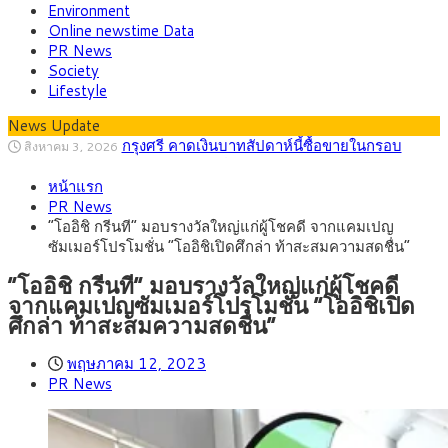
Environment
Online newstime Data
PR News
Society
Lifestyle
กรุงศรี คาดเงินบาทสัปดาห์นี้ซื้อขายในกรอบ
News Update
สิงหาคม 3, 2026
33.00-33.60 ติดตามข้อมูลจ้างงานสหรัฐฯ
“เอกนิติ” เปิดเครื่องยนต์เศรษฐกิจใหม่ของไทย
สิงหาคม 1, 2026
เดินหน้า 5 ยุทธศาสตร์ รื้อโครงสร้างเศรษฐกิจ ดันไทยโตเต็ม
ภัยเงียบใกล้ตัวเด็ก LSD “แสตมป์เมา” ยาเสพ
กรกฎาคม 27, 2026
หน้าแรก
ศักยภาพ
ติดลายการ์ตูน กรมศุลกากร เตือนผู้ปกครองเฝ้าระวัง หลังยึดล็อต
กรุงศรี คาดเงินบาทสัปดาห์นี้ (27–31 ก.ค.
กรกฎาคม 27, 2026
PR News
ใหญ่จากเยอรมนี
2569) ซื้อขายในกรอบ 33.40-34.00 มองเฟดคงดอกเบี้ย
ครม.ไฟเขียวหลักการ ร่าง พ.ร.ฎ. เปิดทาง รฟม.เดิน
สิงหาคม 5, 2026
“โออิชิ กรีนที” มอบรางวัลใหญ่แก่ผู้โชคดี จากแคมเปญ
หน้ารถไฟฟ้าสงขลา โมโนเรล 12.54 กม. เชื่อมเมืองหาดใหญ่
สธ.ชี้ รพ.รัฐแบกรับผู้ป่วยบัตรทอง 87% แต่ได้งบ
สิงหาคม 4, 2026
ซัมเมอร์โปรโมชั่น “โออิชิเปิดศึกล่า ท้าสะสมความสดชื่น”
รายหัวเพียง 2,618 บาท เสนอทบทวนจัดสรรงบให้สอดคล้องภาระ
กรุงศรี คาดเงินบาทสัปดาห์นี้ซื้อขายในกรอบ
สิงหาคม 3, 2026
งานจริง
33.00-33.60 ติดตามข้อมูลจ้างงานสหรัฐฯ
“โออิชิ กรีนที” มอบรางวัลใหญ่แก่ผู้โชคดี
จากแคมเปญซัมเมอร์โปรโมชั่น “โออิชิเปิด
ศึกล่า ท้าสะสมความสดชื่น”
พฤษภาคม 12, 2023
PR News