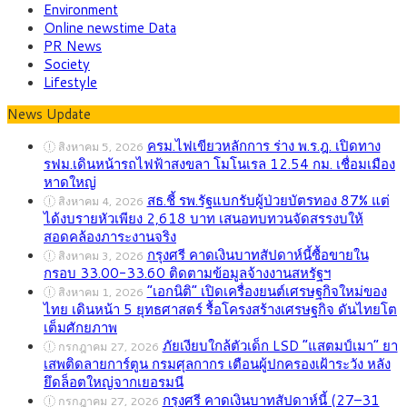
Environment
Online newstime Data
PR News
Society
Lifestyle
News Update
ครม.ไฟเขียวหลักการ ร่าง พ.ร.ฎ. เปิดทาง
สิงหาคม 5, 2026
รฟม.เดินหน้ารถไฟฟ้าสงขลา โมโนเรล 12.54 กม. เชื่อมเมือง
หาดใหญ่
สธ.ชี้ รพ.รัฐแบกรับผู้ป่วยบัตรทอง 87% แต่
สิงหาคม 4, 2026
ได้งบรายหัวเพียง 2,618 บาท เสนอทบทวนจัดสรรงบให้
สอดคล้องภาระงานจริง
กรุงศรี คาดเงินบาทสัปดาห์นี้ซื้อขายใน
สิงหาคม 3, 2026
กรอบ 33.00-33.60 ติดตามข้อมูลจ้างงานสหรัฐฯ
“เอกนิติ” เปิดเครื่องยนต์เศรษฐกิจใหม่ของ
สิงหาคม 1, 2026
ไทย เดินหน้า 5 ยุทธศาสตร์ รื้อโครงสร้างเศรษฐกิจ ดันไทยโต
เต็มศักยภาพ
ภัยเงียบใกล้ตัวเด็ก LSD “แสตมป์เมา” ยา
กรกฎาคม 27, 2026
เสพติดลายการ์ตูน กรมศุลกากร เตือนผู้ปกครองเฝ้าระวัง หลัง
ยึดล็อตใหญ่จากเยอรมนี
กรุงศรี คาดเงินบาทสัปดาห์นี้ (27–31
กรกฎาคม 27, 2026