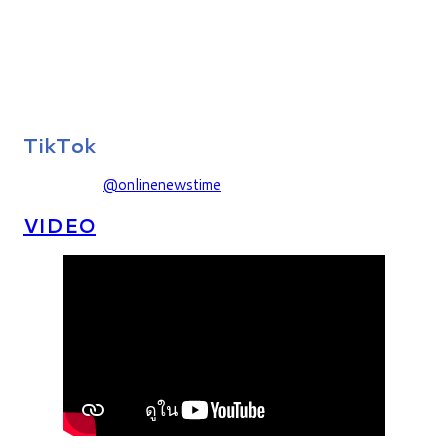
TikTok
@onlinenewstime
VIDEO