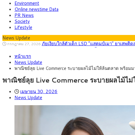
Environment
Online newstime Data
PR News
Society
Lifestyle
News Update
กรุงศรี คาดเงินบาทสัปดาห์นี้ (27–31 ก.ค. 2
กรกฎาคม 27, 2026
ครม.ไฟเขียวหลักการ ร่าง พ.ร.ฎ. เปิดทาง รฟม.เดิ
สิงหาคม 5, 2026
หน้าแรก
สธ.ชี้ รพ.รัฐแบกรับผู้ป่วยบัตรทอง 87% แต่ได้ง
สิงหาคม 4, 2026
News Update
กรุงศรี คาดเงินบาทสัปดาห์นี้ซื้อขายในกรอบ 33.0
สิงหาคม 3, 2026
พาณิชย์ลุย Live Commerce ระบายผลไม้ไม่ให้ล้นตลาด พร้อม
“เอกนิติ” เปิดเครื่องยนต์เศรษฐกิจใหม่ของไทย เดิ
สิงหาคม 1, 2026
ภัยเงียบใกล้ตัวเด็ก LSD “แสตมป์เมา” ยาเสพติด
กรกฎาคม 27, 2026
พาณิชย์ลุย Live Commerce ระบายผลไม้ไม่
เมษายน 30, 2026
News Update