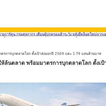
569) ซื้อขายในกรอบ 33.40-34.00 มองเฟดคงดอกเบี้ย
นหน้ารถไฟฟ้าสงขลา โมโนเรล 12.54 กม. เชื่อมเมืองหาดใหญ่
บรายหัวเพียง 2,618 บาท เสนอทบทวนจัดสรรงบให้สอดคล้องภาระงานจริง
0-33.60 ติดตามข้อมูลจ้างงานสหรัฐฯ
มาตรการบุกตลาดโลก ตั้งเป้าส่งออกปี 2569 แตะ 1.79 แสนล้านบาท
นหน้า 5 ยุทธศาสตร์ รื้อโครงสร้างเศรษฐกิจ ดันไทยโตเต็มศักยภาพ
ลายการ์ตูน กรมศุลกากร เตือนผู้ปกครองเฝ้าระวัง หลังยึดล็อตใหญ่จากเ
ให้ล้นตลาด พร้อมมาตรการบุกตลาดโลก ตั้งเป