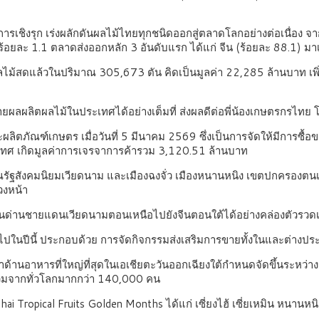
ชิงรุก เร่งผลักดันผลไม้ไทยทุกชนิดออกสู่ตลาดโลกอย่างต่อเนื่อง 
ร้อยละ 1.1 ตลาดส่งออกหลัก 3 อันดับแรก ได้แก่ จีน (ร้อยละ 88.1) มาเ
ลไม้สดแล้วในปริมาณ 305,673 ตัน คิดเป็นมูลค่า 22,285 ล้านบาท เพิ
ผลิตผลไม้ในประเทศได้อย่างเต็มที่ ส่งผลดีต่อพี่น้องเกษตรกรไทย โดย
ผลิตภัณฑ์เกษตร เมื่อวันที่ 5 มีนาคม 2569 ซึ่งเป็นการจัดให้มีการซื้
ระเทศ เกิดมูลค่าการเจรจาการค้ารวม 3,120.51 ล้านบาท
รณรัฐสังคมนิยมเวียดนาม และเมืองฉงจั่ว เมืองหนานหนิง เขตปกครองตน
วงหน้า
นด่านชายแดนเวียดนามตอนเหนือไปยังจีนตอนใต้ได้อย่างคล่องตัวรวดเ
อไปในปีนี้ ประกอบด้วย การจัดกิจกรรมส่งเสริมการขายทั้งในและต่าง
ด้านอาหารที่ใหญ่ที่สุดในเอเชียตะวันออกเฉียงใต้กำหนดจัดขึ้นระหว่า
าร่วมจากทั่วโลกมากกว่า 140,000 คน
Tropical Fruits Golden Months ได้แก่ เซี่ยงไฮ้ เซี่ยเหมิน หนานหนิง 