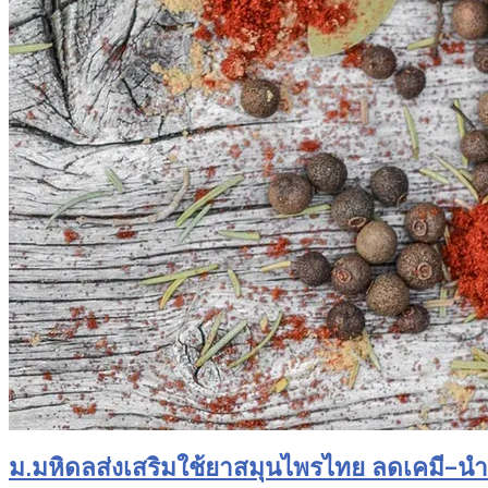
ม.มหิดลส่งเสริมใช้ยาสมุนไพรไทย ลดเคมี-นำเข