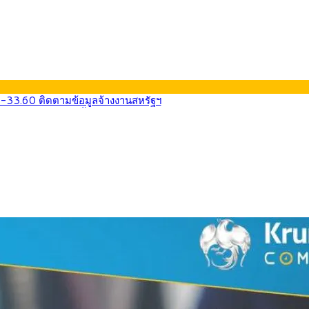
0-33.60 ติดตามข้อมูลจ้างงานสหรัฐฯ
นหน้า 5 ยุทธศาสตร์ รื้อโครงสร้างเศรษฐกิจ ดันไทยโตเต็มศักยภาพ
ลายการ์ตูน กรมศุลกากร เตือนผู้ปกครองเฝ้าระวัง หลังยึดล็อตใหญ่จากเ
569) ซื้อขายในกรอบ 33.40-34.00 มองเฟดคงดอกเบี้ย
นหน้ารถไฟฟ้าสงขลา โมโนเรล 12.54 กม. เชื่อมเมืองหาดใหญ่
บรายหัวเพียง 2,618 บาท เสนอทบทวนจัดสรรงบให้สอดคล้องภาระงานจริง