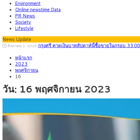
Environment
Online newstime Data
PR News
Society
Lifestyle
News Update
กรุงศรี คาดเงินบาทสัปดาห์นี้ซื้อขายในกรอบ 33.0
สิงหาคม 3, 2026
“เอกนิติ” เปิดเครื่องยนต์เศรษฐกิจใหม่ของไทย เดิ
สิงหาคม 1, 2026
หน้าแรก
ภัยเงียบใกล้ตัวเด็ก LSD “แสตมป์เมา” ยาเสพติด
กรกฎาคม 27, 2026
2023
กรุงศรี คาดเงินบาทสัปดาห์นี้ (27–31 ก.ค. 2
กรกฎาคม 27, 2026
พฤศจิกายน
ครม.ไฟเขียวหลักการ ร่าง พ.ร.ฎ. เปิดทาง รฟม.เดิ
สิงหาคม 5, 2026
16
สธ.ชี้ รพ.รัฐแบกรับผู้ป่วยบัตรทอง 87% แต่ได้ง
สิงหาคม 4, 2026
วัน:
16 พฤศจิกายน 2023