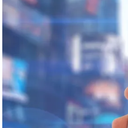
ติดลายการ์ตูน กรมศุลกากร เตือนผู้ปกครองเฝ้าระวัง หลังยึดล็อต
ใหญ่จากเยอรมนี