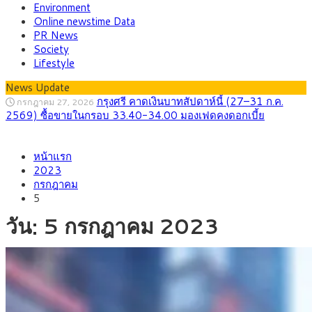
Environment
Online newstime Data
PR News
Society
Lifestyle
News Update
กรุงศรี คาดเงินบาทสัปดาห์นี้ (27–31 ก.ค.
กรกฎาคม 27, 2026
2569) ซื้อขายในกรอบ 33.40-34.00 มองเฟดคงดอกเบี้ย
ครม.ไฟเขียวหลักการ ร่าง พ.ร.ฎ. เปิดทาง รฟม.เดิน
สิงหาคม 5, 2026
หน้าแรก
หน้ารถไฟฟ้าสงขลา โมโนเรล 12.54 กม. เชื่อมเมืองหาดใหญ่
2023
กรกฎาคม
สธ.ชี้ รพ.รัฐแบกรับผู้ป่วยบัตรทอง 87% แต่ได้งบ
สิงหาคม 4, 2026
5
รายหัวเพียง 2,618 บาท เสนอทบทวนจัดสรรงบให้สอดคล้องภาระ
งานจริง
วัน:
5 กรกฎาคม 2023
กรุงศรี คาดเงินบาทสัปดาห์นี้ซื้อขายในกรอบ
สิงหาคม 3, 2026
33.00-33.60 ติดตามข้อมูลจ้างงานสหรัฐฯ
“เอกนิติ” เปิดเครื่องยนต์เศรษฐกิจใหม่ของไทย
สิงหาคม 1, 2026
เดินหน้า 5 ยุทธศาสตร์ รื้อโครงสร้างเศรษฐกิจ ดันไทยโตเต็ม
ศักยภาพ
ภัยเงียบใกล้ตัวเด็ก LSD “แสตมป์เมา” ยาเสพ
กรกฎาคม 27, 2026