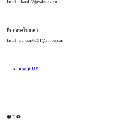
Email : chanit22@yahoo.com
ติดต่อลงโฆษณา
Email : panpan0101@yahoo.com
About US
Facebook
X
YouTube