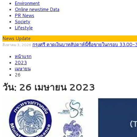
Environment
Online newstime Data
PR News
Society
Lifestyle
News Update
กรุงศรี คาดเงินบาทสัปดาห์นี้ซื้อขายในกรอบ 33.00-
สิงหาคม 3, 2026
“เอกนิติ” เปิดเครื่องยนต์เศรษฐกิจใหม่ของไทย เดินห
สิงหาคม 1, 2026
ภัยเงียบใกล้ตัวเด็ก LSD “แสตมป์เมา” ยาเสพติดลาย
กรกฎาคม 27, 2026
หน้าแรก
กรุงศรี คาดเงินบาทสัปดาห์นี้ (27–31 ก.ค. 256
กรกฎาคม 27, 2026
2023
ครม.ไฟเขียวหลักการ ร่าง พ.ร.ฎ. เปิดทาง รฟม.เดินห
สิงหาคม 5, 2026
เมษายน
สธ.ชี้ รพ.รัฐแบกรับผู้ป่วยบัตรทอง 87% แต่ได้งบร
สิงหาคม 4, 2026
26
กรุงศรี คาดเงินบาทสัปดาห์นี้ซื้อขายในกรอบ 33.00-
สิงหาคม 3, 2026
วัน:
26 เมษายน 2023