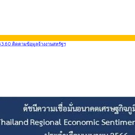
33.60 ติดตามข้อมูลจ้างงานสหรัฐฯ
น้า 5 ยุทธศาสตร์ รื้อโครงสร้างเศรษฐกิจ ดันไทยโตเต็มศักยภาพ
การ์ตูน กรมศุลกากร เตือนผู้ปกครองเฝ้าระวัง หลังยึดล็อตใหญ่จากเยอ
9) ซื้อขายในกรอบ 33.40-34.00 มองเฟดคงดอกเบี้ย
น้ารถไฟฟ้าสงขลา โมโนเรล 12.54 กม. เชื่อมเมืองหาดใหญ่
ายหัวเพียง 2,618 บาท เสนอทบทวนจัดสรรงบให้สอดคล้องภาระงานจริง
33.60 ติดตามข้อมูลจ้างงานสหรัฐฯ