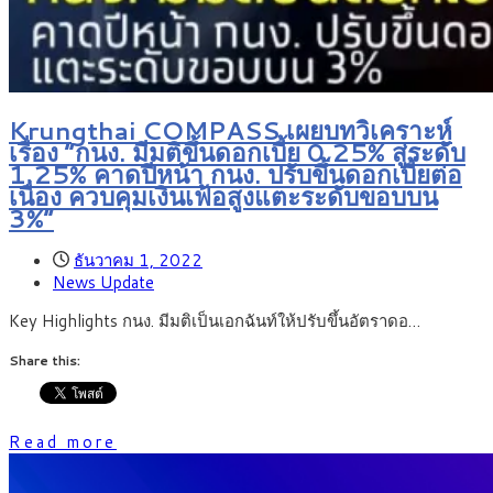
Krungthai COMPASS เผยบทวิเคราะห์
เรื่อง “กนง. มีมติขึ้นดอกเบี้ย 0.25% สู่ระดับ
1.25% คาดปีหน้า กนง. ปรับขึ้นดอกเบี้ยต่อ
เนื่อง ควบคุมเงินเฟ้อสูงแตะระดับขอบบน
3%”
ธันวาคม 1, 2022
News Update
Key Highlights กนง. มีมติเป็นเอกฉันท์ให้ปรับขึ้นอัตราดอ…
Share this:
Read more