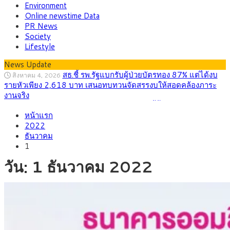
Environment
Online newstime Data
PR News
Society
Lifestyle
สธ.ชี้ รพ.รัฐแบกรับผู้ป่วยบัตรทอง 87% แต่ได้งบ
สิงหาคม 4, 2026
News Update
รายหัวเพียง 2,618 บาท เสนอทบทวนจัดสรรงบให้สอดคล้องภาระ
งานจริง
กรุงศรี คาดเงินบาทสัปดาห์นี้ซื้อขายในกรอบ
สิงหาคม 3, 2026
33.00-33.60 ติดตามข้อมูลจ้างงานสหรัฐฯ
หน้าแรก
“เอกนิติ” เปิดเครื่องยนต์เศรษฐกิจใหม่ของไทย
สิงหาคม 1, 2026
2022
เดินหน้า 5 ยุทธศาสตร์ รื้อโครงสร้างเศรษฐกิจ ดันไทยโตเต็ม
ธันวาคม
ศักยภาพ
1
ภัยเงียบใกล้ตัวเด็ก LSD “แสตมป์เมา” ยาเสพ
กรกฎาคม 27, 2026
วัน:
1 ธันวาคม 2022
ติดลายการ์ตูน กรมศุลกากร เตือนผู้ปกครองเฝ้าระวัง หลังยึดล็อต
ใหญ่จากเยอรมนี
กรุงศรี คาดเงินบาทสัปดาห์นี้ (27–31 ก.ค.
กรกฎาคม 27, 2026
2569) ซื้อขายในกรอบ 33.40-34.00 มองเฟดคงดอกเบี้ย
ครม.ไฟเขียวหลักการ ร่าง พ.ร.ฎ. เปิดทาง รฟม.เดิน
สิงหาคม 5, 2026
หน้ารถไฟฟ้าสงขลา โมโนเรล 12.54 กม. เชื่อมเมืองหาดใหญ่