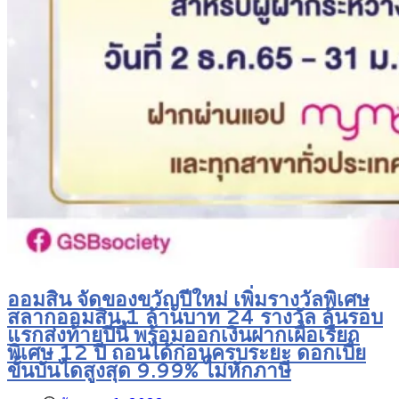
ออมสิน จัดของขวัญปีใหม่ เพิ่มรางวัลพิเศษ
สลากออมสิน 1 ล้านบาท 24 รางวัล ลุ้นรอบ
แรกส่งท้ายปีนี้ พร้อมออกเงินฝากเผื่อเรียก
พิเศษ 12 ปี ถอนได้ก่อนครบระยะ ดอกเบี้ย
ขั้นบันไดสูงสุด 9.99% ไม่หักภาษี