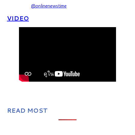
@onlinenewstime
VIDEO
READ MOST