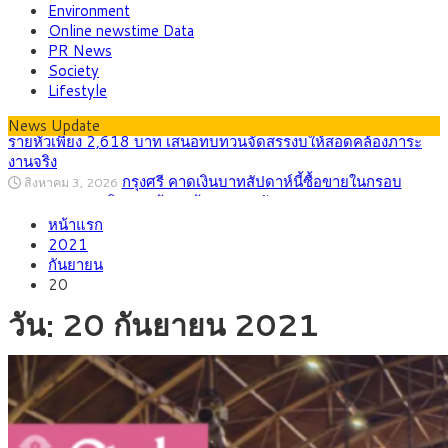
Environment
Online newstime Data
PR News
Society
Lifestyle
News Update
กรุงศรี คาดเงินบาทสัปดาห์นี้ซื้อขายในกรอบ
สิงหาคม 3, 2026
33.00-33.60 ติดตามข้อมูลจ้างงานสหรัฐฯ
“เอกนิติ” เปิดเครื่องยนต์เศรษฐกิจใหม่ของไทย
สิงหาคม 1, 2026
หน้าแรก
เดินหน้า 5 ยุทธศาสตร์ รื้อโครงสร้างเศรษฐกิจ ดันไทยโตเต็ม
2021
ศักยภาพ
กันยายน
ภัยเงียบใกล้ตัวเด็ก LSD “แสตมป์เมา” ยาเสพ
กรกฎาคม 27, 2026
20
ติดลายการ์ตูน กรมศุลกากร เตือนผู้ปกครองเฝ้าระวัง หลังยึดล็อต
ใหญ่จากเยอรมนี
วัน:
20 กันยายน 2021
กรุงศรี คาดเงินบาทสัปดาห์นี้ (27–31 ก.ค.
กรกฎาคม 27, 2026
2569) ซื้อขายในกรอบ 33.40-34.00 มองเฟดคงดอกเบี้ย
ครม.ไฟเขียวหลักการ ร่าง พ.ร.ฎ. เปิดทาง รฟม.เดิน
สิงหาคม 5, 2026
หน้ารถไฟฟ้าสงขลา โมโนเรล 12.54 กม. เชื่อมเมืองหาดใหญ่
สธ.ชี้ รพ.รัฐแบกรับผู้ป่วยบัตรทอง 87% แต่ได้งบ
สิงหาคม 4, 2026