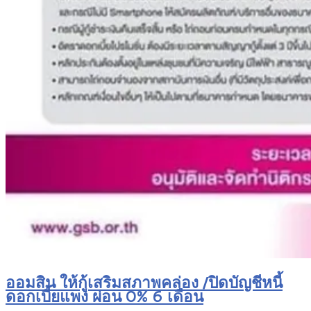
ออมสิน ให้กู้เสริมสภาพคล่อง /ปิดบัญชีหนี้
ดอกเบี้ยแพง ผ่อน 0% 6 เดือน