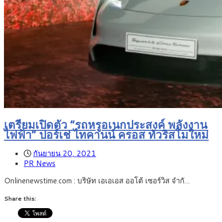
เตรียมเปิดตัว “รถหรูอเนกประสงค์ พลังงาน
ไฟฟ้า” ปอร์เช่ ไทคานน์ ครอส ทัวริสโมใหม่
กันยายน 20, 2021
PR News
Onlinenewstime.com : บริษัท เอเอเอส ออโต้ เซอร์วิส จำกั…
Share this: