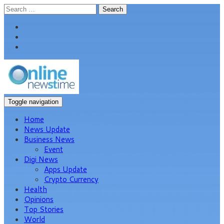
Search
Toggle navigation
Home
News Update
Business News
Event
Digi News
Apps Update
Crypto Currency
Health
Opinions
Top Stories
World