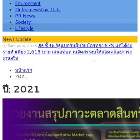
Environment
Online newstime Data
PR News
Society
Lifestyle
News Update
กรุงศรี คาดเงินบาทสัปดาห์นี้ซื้อขายในกรอบ
สิงหาคม 3, 2026
33.00-33.60 ติดตามข้อมูลจ้างงานสหรัฐฯ
“เอกนิติ” เปิดเครื่องยนต์เศรษฐกิจใหม่ของไทย
สิงหาคม 1, 2026
หน้าแรก
เดินหน้า 5 ยุทธศาสตร์ รื้อโครงสร้างเศรษฐกิจ ดันไทยโตเต็ม
2021
ศักยภาพ
ภัยเงียบใกล้ตัวเด็ก LSD “แสตมป์เมา” ยาเสพ
กรกฎาคม 27, 2026
ปี:
2021
ติดลายการ์ตูน กรมศุลกากร เตือนผู้ปกครองเฝ้าระวัง หลังยึดล็อต
ใหญ่จากเยอรมนี
กรุงศรี คาดเงินบาทสัปดาห์นี้ (27–31 ก.ค.
กรกฎาคม 27, 2026
2569) ซื้อขายในกรอบ 33.40-34.00 มองเฟดคงดอกเบี้ย
ครม.ไฟเขียวหลักการ ร่าง พ.ร.ฎ. เปิดทาง รฟม.เดิน
สิงหาคม 5, 2026
หน้ารถไฟฟ้าสงขลา โมโนเรล 12.54 กม. เชื่อมเมืองหาดใหญ่
สธ.ชี้ รพ.รัฐแบกรับผู้ป่วยบัตรทอง 87% แต่ได้งบ
สิงหาคม 4, 2026