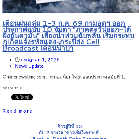
เตือนฝนถล่ม 1-3 ก.ค. 69 กรมอุตุฯ ออก
ประกาศฉบับ 10 จับตา “ภาคตะวันออก-ใต้
ฝั่งอันดามัน” เสี่ยงน้ำท่วมฉับพลัน เริ่มกระทบ
ภูเก็ตแจ้งรหัสแดง-กระบี่ส่ง Cell
Broadcast เตือนน้ำป่า
กรกฎาคม 1, 2026
News Update
Onlinenewstime.com : กรมอุตุนิยมวิทยาออกประกาศฉบับที่ 1…
Share this:
Read more
ก้าวสู่ปีที่ 10
กับ 2 รางวัล "ข่าวเชิงวิเคราะห์
"
"
Best In-Depth Data Reporting
"