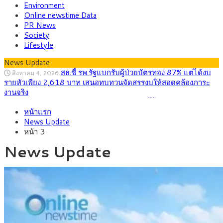
Environment
Online newstime Data
PR News
Society
Lifestyle
News Update
กรุงศรี คาดเงินบาทสัปดาห์นี้ซื้อขายในกรอบ
สิงหาคม 3, 2026
33.00-33.60 ติดตามข้อมูลจ้างงานสหรัฐฯ
“เอกนิติ” เปิดเครื่องยนต์เศรษฐกิจใหม่ของไทย
สิงหาคม 1, 2026
หน้าแรก
เดินหน้า 5 ยุทธศาสตร์ รื้อโครงสร้างเศรษฐกิจ ดันไทยโตเต็ม
News Update
ศักยภาพ
หน้า 3
ภัยเงียบใกล้ตัวเด็ก LSD “แสตมป์เมา” ยาเสพ
กรกฎาคม 27, 2026
ติดลายการ์ตูน กรมศุลกากร เตือนผู้ปกครองเฝ้าระวัง หลังยึดล็อต
News Update
ใหญ่จากเยอรมนี
กรุงศรี คาดเงินบาทสัปดาห์นี้ (27–31 ก.ค.
กรกฎาคม 27, 2026
2569) ซื้อขายในกรอบ 33.40-34.00 มองเฟดคงดอกเบี้ย
ครม.ไฟเขียวหลักการ ร่าง พ.ร.ฎ. เปิดทาง รฟม.เดิน
สิงหาคม 5, 2026
หน้ารถไฟฟ้าสงขลา โมโนเรล 12.54 กม. เชื่อมเมืองหาดใหญ่
สธ.ชี้ รพ.รัฐแบกรับผู้ป่วยบัตรทอง 87% แต่ได้งบ
สิงหาคม 4, 2026