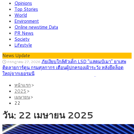
Opinions
Top Stories
World
Environment
Online newstime Data
PR News
Society
Lifestyle
News Update
ภัยเงียบใกล้ตัวเด็ก LSD “แสตมป์เมา” ยาเสพ
กรกฎาคม 27, 2026
ติดลายการ์ตูน กรมศุลกากร เตือนผู้ปกครองเฝ้าระวัง หลังยึดล็อต
ใหญ่จากเยอรมนี
กรุงศรี คาดเงินบาทสัปดาห์นี้ (27–31 ก.ค.
กรกฎาคม 27, 2026
2569) ซื้อขายในกรอบ 33.40-34.00 มองเฟดคงดอกเบี้ย
หน้าแรก
2025
ครม.ไฟเขียวหลักการ ร่าง พ.ร.ฎ. เปิดทาง รฟม.เดิน
เมษายน
สิงหาคม 5, 2026
หน้ารถไฟฟ้าสงขลา โมโนเรล 12.54 กม. เชื่อมเมืองหาดใหญ่
22
วัน:
22 เมษายน 2025
สธ.ชี้ รพ.รัฐแบกรับผู้ป่วยบัตรทอง 87% แต่ได้งบ
สิงหาคม 4, 2026
รายหัวเพียง 2,618 บาท เสนอทบทวนจัดสรรงบให้สอดคล้องภาระ
งานจริง
กรุงศรี คาดเงินบาทสัปดาห์นี้ซื้อขายในกรอบ
สิงหาคม 3, 2026