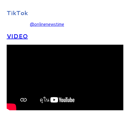
TikTok
@onlinenewstime
VIDEO