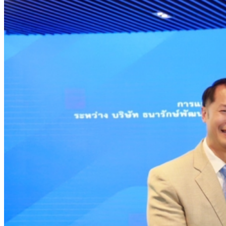
33.00-33.60 ติดตามข้อมูลจ้างงานสหรัฐฯ
“เอกนิติ” เปิดเครื่องยนต์เศรษฐกิจใหม่ของไทย
สิงหาคม 1, 2026
เดินหน้า 5 ยุทธศาสตร์ รื้อโครงสร้างเศรษฐกิจ ดันไทยโตเต็ม
ศักยภาพ
ภัยเงียบใกล้ตัวเด็ก LSD “แสตมป์เมา” ยาเสพ
กรกฎาคม 27, 2026
ติดลายการ์ตูน กรมศุลกากร เตือนผู้ปกครองเฝ้าระวัง หลังยึดล็อต
ใหญ่จากเยอรมนี