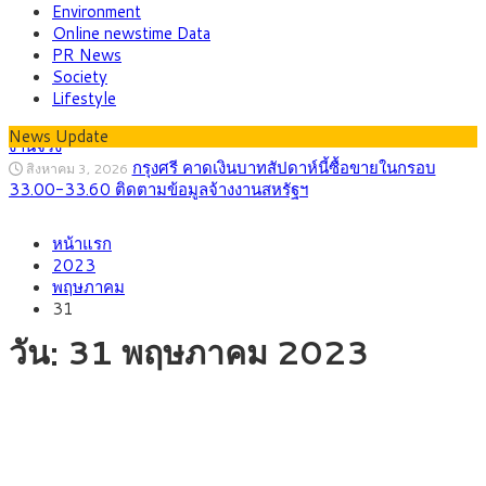
Environment
Online newstime Data
PR News
Society
Lifestyle
News Update
กรุงศรี คาดเงินบาทสัปดาห์นี้ซื้อขายในกรอบ
สิงหาคม 3, 2026
33.00-33.60 ติดตามข้อมูลจ้างงานสหรัฐฯ
“เอกนิติ” เปิดเครื่องยนต์เศรษฐกิจใหม่ของไทย
สิงหาคม 1, 2026
หน้าแรก
เดินหน้า 5 ยุทธศาสตร์ รื้อโครงสร้างเศรษฐกิจ ดันไทยโตเต็ม
2023
ศักยภาพ
พฤษภาคม
ภัยเงียบใกล้ตัวเด็ก LSD “แสตมป์เมา” ยาเสพ
กรกฎาคม 27, 2026
31
ติดลายการ์ตูน กรมศุลกากร เตือนผู้ปกครองเฝ้าระวัง หลังยึดล็อต
ใหญ่จากเยอรมนี
วัน:
31 พฤษภาคม 2023
กรุงศรี คาดเงินบาทสัปดาห์นี้ (27–31 ก.ค.
กรกฎาคม 27, 2026
2569) ซื้อขายในกรอบ 33.40-34.00 มองเฟดคงดอกเบี้ย
ครม.ไฟเขียวหลักการ ร่าง พ.ร.ฎ. เปิดทาง รฟม.เดิน
สิงหาคม 5, 2026
หน้ารถไฟฟ้าสงขลา โมโนเรล 12.54 กม. เชื่อมเมืองหาดใหญ่
สธ.ชี้ รพ.รัฐแบกรับผู้ป่วยบัตรทอง 87% แต่ได้งบ
สิงหาคม 4, 2026