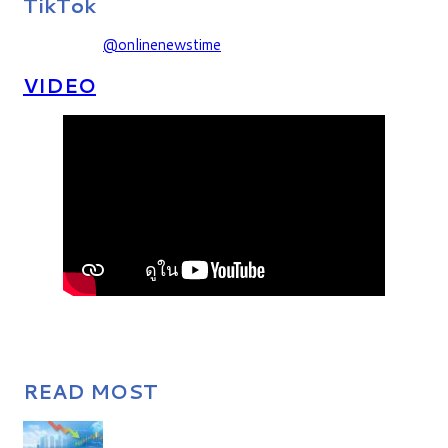
TikTok
@onlinenewstime
VIDEO
READ MOST