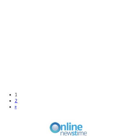
1
2
»