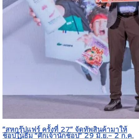
“สหกรุ๊ปแฟร์ ครั้งที่ 27” จัดทัพสินค้ามาให้
ช้อปในธีม “ศึกเจ้านักช้อป” 29 มิ.ย.- 2 ก.ค.