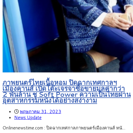
ภาพยนตร์ไทยเนื้อหอม ปิดฉากเทศกาลฯ
เมืองคานส์ เปิดโต๊ะเจรจาซื้อขายมูลค่ากว่า
2 พันล้าน ชู Soft Power ความเป็นไทยผ่าน
อุตสาหกรรมหนังได้อย่างสง่างาม
พฤษภาคม 31, 2023
News Update
Onlinenewstime.com : ปิดฉากเทศกาลภาพยนตร์เมืองคานส์ หนั…