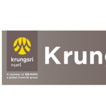
รายหัวเพียง 2,618 บาท เสนอทบทวนจัดสรรงบให้สอดคล้องภาระ
งานจริง