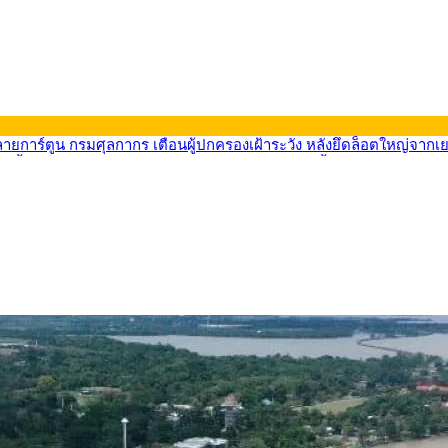
569) ซื้อขายในกรอบ 33.40-34.00 มองเฟดคงดอกเบี้ย
นหน้ารถไฟฟ้าสงขลา โมโนเรล 12.54 กม. เชื่อมเมืองหาดใหญ่
บรายหัวเพียง 2,618 บาท เสนอทบทวนจัดสรรงบให้สอดคล้องภาระงานจริง
0-33.60 ติดตามข้อมูลจ้างงานสหรัฐฯ
นหน้า 5 ยุทธศาสตร์ รื้อโครงสร้างเศรษฐกิจ ดันไทยโตเต็มศักยภาพ
ลายการ์ตูน กรมศุลกากร เตือนผู้ปกครองเฝ้าระวัง หลังยึดล็อตใหญ่จากเ