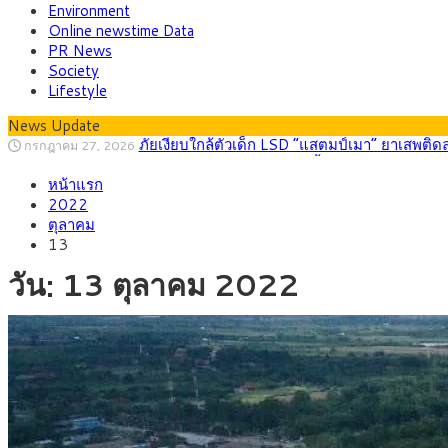
Environment
Online newstime Data
PR News
Society
Lifestyle
News Update
กรุงศรี คาดเงินบาทสัปดาห์นี้ (27–31 ก.ค. 2
กรกฎาคม 27, 2026
ครม.ไฟเขียวหลักการ ร่าง พ.ร.ฎ. เปิดทาง รฟม.เดิ
สิงหาคม 5, 2026
หน้าแรก
สธ.ชี้ รพ.รัฐแบกรับผู้ป่วยบัตรทอง 87% แต่ได้ง
สิงหาคม 4, 2026
2022
กรุงศรี คาดเงินบาทสัปดาห์นี้ซื้อขายในกรอบ 33.0
สิงหาคม 3, 2026
ตุลาคม
“เอกนิติ” เปิดเครื่องยนต์เศรษฐกิจใหม่ของไทย เดิ
สิงหาคม 1, 2026
13
ภัยเงียบใกล้ตัวเด็ก LSD “แสตมป์เมา” ยาเสพติด
กรกฎาคม 27, 2026
วัน:
13 ตุลาคม 2022