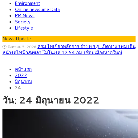
Environment
Online newstime Data
PR News
Society
Lifestyle
News Update
ครม.ไฟเขียวหลักการ ร่าง พ.ร.ฎ. เปิดทาง รฟม.เดิน
สิงหาคม 5, 2026
หน้ารถไฟฟ้าสงขลา โมโนเรล 12.54 กม. เชื่อมเมืองหาดใหญ่
สธ.ชี้ รพ.รัฐแบกรับผู้ป่วยบัตรทอง 87% แต่ได้งบ
สิงหาคม 4, 2026
หน้าแรก
รายหัวเพียง 2,618 บาท เสนอทบทวนจัดสรรงบให้สอดคล้องภาระ
2022
งานจริง
มิถุนายน
กรุงศรี คาดเงินบาทสัปดาห์นี้ซื้อขายในกรอบ
สิงหาคม 3, 2026
24
33.00-33.60 ติดตามข้อมูลจ้างงานสหรัฐฯ
วัน:
24 มิถุนายน 2022
“เอกนิติ” เปิดเครื่องยนต์เศรษฐกิจใหม่ของไทย
สิงหาคม 1, 2026
เดินหน้า 5 ยุทธศาสตร์ รื้อโครงสร้างเศรษฐกิจ ดันไทยโตเต็ม
ศักยภาพ
ภัยเงียบใกล้ตัวเด็ก LSD “แสตมป์เมา” ยาเสพ
กรกฎาคม 27, 2026
ติดลายการ์ตูน กรมศุลกากร เตือนผู้ปกครองเฝ้าระวัง หลังยึดล็อต
ใหญ่จากเยอรมนี
กรุงศรี คาดเงินบาทสัปดาห์นี้ (27–31 ก.ค.
กรกฎาคม 27, 2026