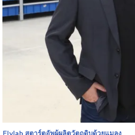
Flylab สตาร์ตอัพผู้ผลิตวัตถุดิบด้วยแมลง