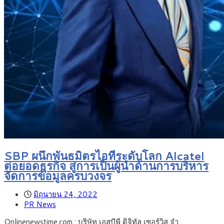
SBP ผนึกพันธมิตรไอทีระดับโลก Alcatel
ต่อยอดธุรกิจ สู่การเป็นผู้นำด้านการบริหาร
จัดการข้อมูลครบวงจร
มิถุนายน 24, 2022
PR News
Onlinenewstime.com : บริษัท เอสบีพี ดิจิทัล เซอร์วิส จำ…