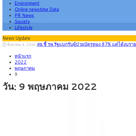
Environment
Online newstime Data
PR News
Society
Lifestyle
News Update
สธ.ชี้ รพ.รัฐแบกรับผู้ป่วยบัตรทอง 87% แต่ได้ง
สิงหาคม 4, 2026
กรุงศรี คาดเงินบาทสัปดาห์นี้ซื้อขายในกรอบ 33.0
สิงหาคม 3, 2026
“เอกนิติ” เปิดเครื่องยนต์เศรษฐกิจใหม่ของไทย เดิ
หน้าแรก
สิงหาคม 1, 2026
ภัยเงียบใกล้ตัวเด็ก LSD “แสตมป์เมา” ยาเสพติด
2022
กรกฎาคม 27, 2026
กรุงศรี คาดเงินบาทสัปดาห์นี้ (27–31 ก.ค. 2
พฤษภาคม
กรกฎาคม 27, 2026
ครม.ไฟเขียวหลักการ ร่าง พ.ร.ฎ. เปิดทาง รฟม.เดิ
9
สิงหาคม 5, 2026
สธ.ชี้ รพ.รัฐแบกรับผู้ป่วยบัตรทอง 87% แต่ได้ง
สิงหาคม 4, 2026
วัน:
9 พฤษภาคม 2022