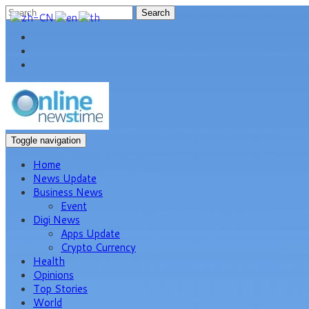
Search
Toggle navigation
Home
News Update
Business News
Event
Digi News
Apps Update
Crypto Currency
Health
Opinions
Top Stories
World