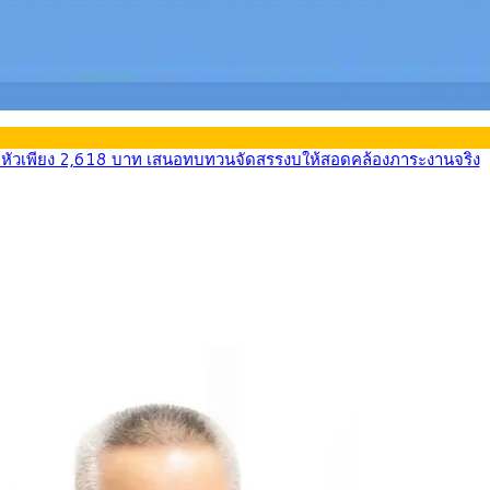
บรายหัวเพียง 2,618 บาท เสนอทบทวนจัดสรรงบให้สอดคล้องภาระงานจริง
0-33.60 ติดตามข้อมูลจ้างงานสหรัฐฯ
นหน้า 5 ยุทธศาสตร์ รื้อโครงสร้างเศรษฐกิจ ดันไทยโตเต็มศักยภาพ
ลายการ์ตูน กรมศุลกากร เตือนผู้ปกครองเฝ้าระวัง หลังยึดล็อตใหญ่จากเ
569) ซื้อขายในกรอบ 33.40-34.00 มองเฟดคงดอกเบี้ย
นหน้ารถไฟฟ้าสงขลา โมโนเรล 12.54 กม. เชื่อมเมืองหาดใหญ่
บรายหัวเพียง 2,618 บาท เสนอทบทวนจัดสรรงบให้สอดคล้องภาระงานจริง