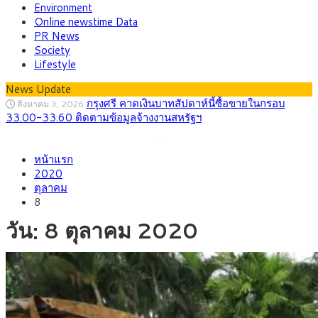
Environment
Online newstime Data
PR News
Society
Lifestyle
News Update
กรุงศรี คาดเงินบาทสัปดาห์นี้ซื้อขายในกรอบ
สิงหาคม 3, 2026
33.00-33.60 ติดตามข้อมูลจ้างงานสหรัฐฯ
“เอกนิติ” เปิดเครื่องยนต์เศรษฐกิจใหม่ของไทย
สิงหาคม 1, 2026
หน้าแรก
เดินหน้า 5 ยุทธศาสตร์ รื้อโครงสร้างเศรษฐกิจ ดันไทยโตเต็ม
2020
ศักยภาพ
ตุลาคม
ภัยเงียบใกล้ตัวเด็ก LSD “แสตมป์เมา” ยาเสพ
กรกฎาคม 27, 2026
8
ติดลายการ์ตูน กรมศุลกากร เตือนผู้ปกครองเฝ้าระวัง หลังยึดล็อต
ใหญ่จากเยอรมนี
วัน:
8 ตุลาคม 2020
กรุงศรี คาดเงินบาทสัปดาห์นี้ (27–31 ก.ค.
กรกฎาคม 27, 2026
2569) ซื้อขายในกรอบ 33.40-34.00 มองเฟดคงดอกเบี้ย
ครม.ไฟเขียวหลักการ ร่าง พ.ร.ฎ. เปิดทาง รฟม.เดิน
สิงหาคม 5, 2026
หน้ารถไฟฟ้าสงขลา โมโนเรล 12.54 กม. เชื่อมเมืองหาดใหญ่
สธ.ชี้ รพ.รัฐแบกรับผู้ป่วยบัตรทอง 87% แต่ได้งบ
สิงหาคม 4, 2026