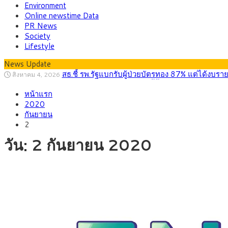
Environment
Online newstime Data
PR News
Society
Lifestyle
News Update
กรุงศรี คาดเงินบาทสัปดาห์นี้ซื้อขายในกรอบ 33.0
สิงหาคม 3, 2026
“เอกนิติ” เปิดเครื่องยนต์เศรษฐกิจใหม่ของไทย เดิ
สิงหาคม 1, 2026
หน้าแรก
ภัยเงียบใกล้ตัวเด็ก LSD “แสตมป์เมา” ยาเสพติด
กรกฎาคม 27, 2026
2020
กรุงศรี คาดเงินบาทสัปดาห์นี้ (27–31 ก.ค. 2
กรกฎาคม 27, 2026
กันยายน
ครม.ไฟเขียวหลักการ ร่าง พ.ร.ฎ. เปิดทาง รฟม.เดิ
สิงหาคม 5, 2026
2
สธ.ชี้ รพ.รัฐแบกรับผู้ป่วยบัตรทอง 87% แต่ได้ง
สิงหาคม 4, 2026
วัน:
2 กันยายน 2020