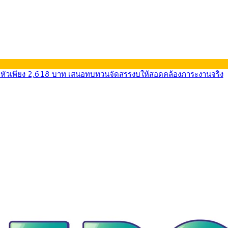
0-33.60 ติดตามข้อมูลจ้างงานสหรัฐฯ
นหน้า 5 ยุทธศาสตร์ รื้อโครงสร้างเศรษฐกิจ ดันไทยโตเต็มศักยภาพ
ลายการ์ตูน กรมศุลกากร เตือนผู้ปกครองเฝ้าระวัง หลังยึดล็อตใหญ่จากเ
569) ซื้อขายในกรอบ 33.40-34.00 มองเฟดคงดอกเบี้ย
นหน้ารถไฟฟ้าสงขลา โมโนเรล 12.54 กม. เชื่อมเมืองหาดใหญ่
บรายหัวเพียง 2,618 บาท เสนอทบทวนจัดสรรงบให้สอดคล้องภาระงานจริง