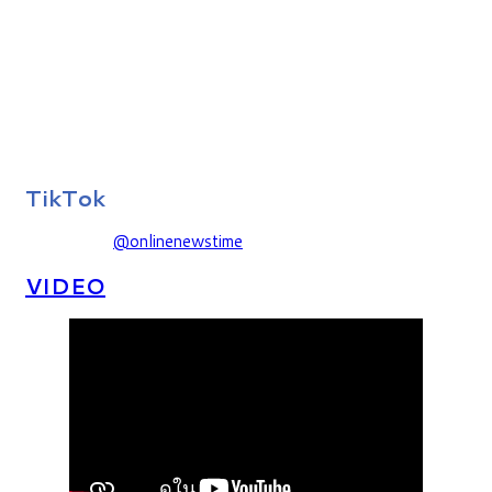
TikTok
@onlinenewstime
VIDEO