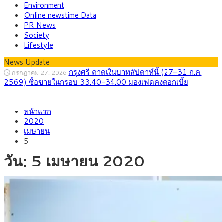
Environment
Online newstime Data
PR News
Society
Lifestyle
News Update
กรุงศรี คาดเงินบาทสัปดาห์นี้ (27–31 ก.ค.
กรกฎาคม 27, 2026
2569) ซื้อขายในกรอบ 33.40-34.00 มองเฟดคงดอกเบี้ย
ครม.ไฟเขียวหลักการ ร่าง พ.ร.ฎ. เปิดทาง รฟม.เดิน
สิงหาคม 5, 2026
หน้าแรก
หน้ารถไฟฟ้าสงขลา โมโนเรล 12.54 กม. เชื่อมเมืองหาดใหญ่
2020
เมษายน
สธ.ชี้ รพ.รัฐแบกรับผู้ป่วยบัตรทอง 87% แต่ได้งบ
สิงหาคม 4, 2026
5
รายหัวเพียง 2,618 บาท เสนอทบทวนจัดสรรงบให้สอดคล้องภาระ
งานจริง
วัน:
5 เมษายน 2020
กรุงศรี คาดเงินบาทสัปดาห์นี้ซื้อขายในกรอบ
สิงหาคม 3, 2026
33.00-33.60 ติดตามข้อมูลจ้างงานสหรัฐฯ
“เอกนิติ” เปิดเครื่องยนต์เศรษฐกิจใหม่ของไทย
สิงหาคม 1, 2026
เดินหน้า 5 ยุทธศาสตร์ รื้อโครงสร้างเศรษฐกิจ ดันไทยโตเต็ม
ศักยภาพ
ภัยเงียบใกล้ตัวเด็ก LSD “แสตมป์เมา” ยาเสพ
กรกฎาคม 27, 2026