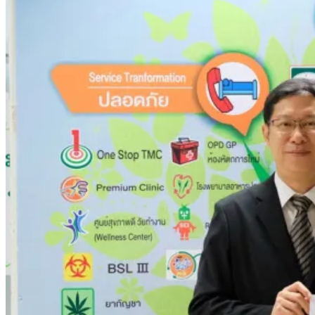
ติดลายการ์ตูน กรมศุลกากร เตือนผู้ปกครองเฝ้าระวัง หลังยึดล็อต
ใหญ่จากเยอรมนี