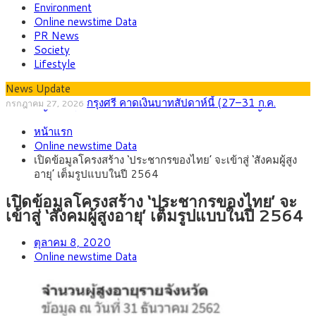
Environment
Online newstime Data
PR News
Society
Lifestyle
News Update
กรุงศรี คาดเงินบาทสัปดาห์นี้ (27–31 ก.ค.
กรกฎาคม 27, 2026
2569) ซื้อขายในกรอบ 33.40-34.00 มองเฟดคงดอกเบี้ย
ครม.ไฟเขียวหลักการ ร่าง พ.ร.ฎ. เปิดทาง รฟม.เดิน
สิงหาคม 5, 2026
หน้าแรก
หน้ารถไฟฟ้าสงขลา โมโนเรล 12.54 กม. เชื่อมเมืองหาดใหญ่
สธ.ชี้ รพ.รัฐแบกรับผู้ป่วยบัตรทอง 87% แต่ได้งบราย
สิงหาคม 4, 2026
Online newstime Data
หัวเพียง 2,618 บาท เสนอทบทวนจัดสรรงบให้สอดคล้องภาระงาน
กรุงศรี คาดเงินบาทสัปดาห์นี้ซื้อขายในกรอบ
สิงหาคม 3, 2026
เปิดข้อมูลโครงสร้าง ‘ประชากรของไทย’ จะเข้าสู่ ‘สังคมผู้สูง
จริง
33.00-33.60 ติดตามข้อมูลจ้างงานสหรัฐฯ
“เอกนิติ” เปิดเครื่องยนต์เศรษฐกิจใหม่ของไทย เดิน
สิงหาคม 1, 2026
อายุ’ เต็มรูปแบบในปี 2564
หน้า 5 ยุทธศาสตร์ รื้อโครงสร้างเศรษฐกิจ ดันไทยโตเต็มศักยภาพ
ภัยเงียบใกล้ตัวเด็ก LSD “แสตมป์เมา” ยาเสพติด
กรกฎาคม 27, 2026
ลายการ์ตูน กรมศุลกากร เตือนผู้ปกครองเฝ้าระวัง หลังยึดล็อตใหญ่
เปิดข้อมูลโครงสร้าง ‘ประชากรของไทย’ จะ
จากเยอรมนี
เข้าสู่ ‘สังคมผู้สูงอายุ’ เต็มรูปแบบในปี 2564
ตุลาคม 8, 2020
Online newstime Data