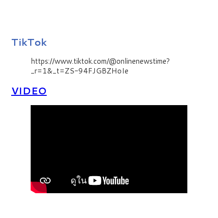
TikTok
https://www.tiktok.com/@onlinenewstime?
_r=1&_t=ZS-94FJGBZHoIe
VIDEO