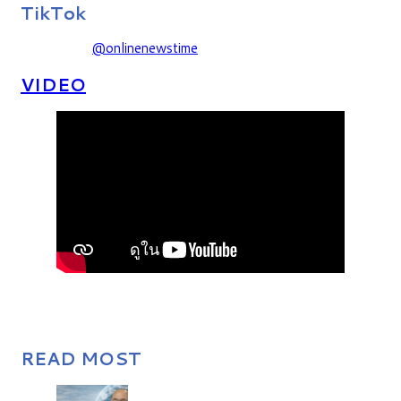
TikTok
@onlinenewstime
VIDEO
READ MOST