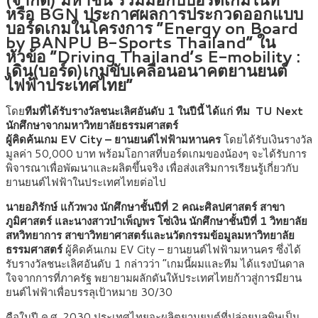
หรือ BGN ประกาศผลการประกวดออกแบบ
บอร์ดเกมในโครงการ “Energy on Board
by BANPU B-Sports Thailand” ใน
หัวข้อ “Driving Thailand’s E-mobility :
เดิน(บอร์ด)เกมขับเคลื่อนอนาคตยานยนต์
ไฟฟ้าประเทศไทย”
โดย
ทีมที่ได้รับรางวัลชนะเลิศอันดับ 1 ในปีนี้ ได้แก่
ทีม TU Next
นักศึกษาจากมหาวิทยาลัยธรรมศาสตร์
ผู้คิดค้นเกม EV City – ยานยนต์ไฟฟ้ามหานคร
โดยได้รับเงินรางวัล
มูลค่า 50,000 บาท พร้อมโอกาสที่บอร์ดเกมของน้องๆ จะได้รับการ
พิจารณาเพื่อพัฒนาและผลิตขึ้นจริง เพื่อส่งเสริมการเรียนรู้เกี่ยวกับ
ยานยนต์ไฟฟ้าในประเทศไทยต่อไป
นาย​อภิรักษ์​ แก้วพวง นักศึกษาชั้นปีที่ 2 คณะศิลปศาสตร์​ สาขา
ภูมิศาสตร์ และนางสาวบำ​เพ็ญ​พร​ โซ่เงิน นักศึกษาชั้นปีที่ 1 วิทยาลัย
สหวิทยาการ​ สาขาวิทยาศาสตร์​และนวัตกรรมข้อมูลมหาวิทยาลัย
ธรรมศาสตร์​
ผู้คิดค้นเกม EV City – ยานยนต์ไฟฟ้ามหานคร ซึ่งได้
รับรางวัลชนะเลิศอันดับ 1
กล่าวว่า “เกมนี้ผมและทีม ได้แรงบันดาล
ใจจากการที่ภาครัฐ พยายามผลักดันให้ประเทศไทยก้าวสู่การมียาน
ยนต์ไฟฟ้าเพื่อบรรลุเป้าหมาย 30/30
คือในปี ค.ศ. 2030 ประเทศไทยจะผลิตยานยนต์ที่ปล่อยมลพิษเป็น