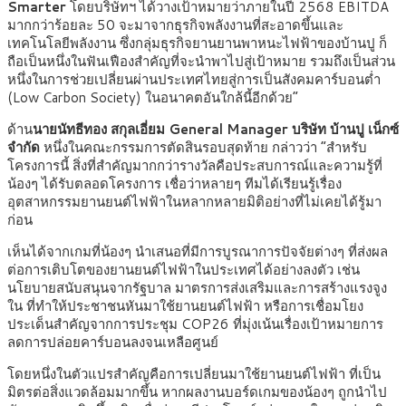
Smarter
โดยบริษัทฯ ได้วางเป้าหมายว่าภายในปี 2568 EBITDA
มากกว่าร้อยละ 50 จะมาจากธุรกิจพลังงานที่สะอาดขึ้นและ
เทคโนโลยีพลังงาน ซึ่งกลุ่มธุรกิจยานยานพาหนะไฟฟ้าของบ้านปู ก็
ถือเป็นหนึ่งในฟันเฟืองสำคัญที่จะนำพาไปสู่เป้าหมาย รวมถึงเป็นส่วน
หนึ่งในการช่วยเปลี่ยนผ่านประเทศไทยสู่การเป็นสังคมคาร์บอนต่ำ
(Low Carbon Society) ในอนาคตอันใกล้นี้อีกด้วย”
ด้าน
นายนัทธีทอง สกุลเอี่ยม General Manager บริษัท บ้านปู เน็กซ์
จำกัด
หนึ่งในคณะกรรมการตัดสินรอบสุดท้าย กล่าวว่า “สำหรับ
โครงการนี้ สิ่งที่สำคัญมากกว่ารางวัลคือประสบการณ์และความรู้ที่
น้องๆ ได้รับตลอดโครงการ เชื่อว่าหลายๆ ทีมได้เรียนรู้เรื่อง
อุตสาหกรรมยานยนต์ไฟฟ้าในหลากหลายมิติอย่างที่ไม่เคยได้รู้มา
ก่อน
เห็นได้จากเกมที่น้องๆ นำเสนอที่มีการบูรณาการปัจจัยต่างๆ ที่ส่งผล
ต่อการเติบโตของยานยนต์ไฟฟ้าในประเทศได้อย่างลงตัว เช่น
นโยบายสนับสนุนจากรัฐบาล มาตรการส่งเสริมและการสร้างแรงจูง
ใน ที่ทำให้ประชาชนหันมาใช้ยานยนต์ไฟฟ้า หรือการเชื่อมโยง
ประเด็นสำคัญจากการประชุม COP26 ที่มุ่งเน้นเรื่องเป้าหมายการ
ลดการปล่อยคาร์บอนลงจนเหลือศูนย์
โดยหนึ่งในตัวแปรสำคัญคือการเปลี่ยนมาใช้ยานยนต์ไฟฟ้า ที่เป็น
มิตรต่อสิ่งแวดล้อมมากขึ้น หากผลงานบอร์ดเกมของน้องๆ ถูกนำไป