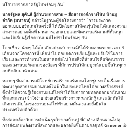
นโยบายจากภาครัฐไปพร้อมๆ กัน”
นายรัฐพล สุคันธี ผู้อำนวยการสาย – สื่อสารองค์กร บริษัท บ้านปู
จำกัด (มหาชน)
กล่าวในฐานะผู้จัดโครงการว่า “การประกวด
ออกแบบบอร์ดเกมในครั้งนี้ ได้เปิดโอกาสให้คนรุ่นใหม่ได้แสดงความ
สามารถอย่างเต็มที่ ผ่านการออกแบบและพัฒนาบอร์ดเกมที่ทั้งสนุก
และได้เรียนรู้เรื่องยานยนต์ไฟฟ้าไปพร้อมๆ กัน
โดยเชื่อว่าน้องๆ ได้เก็บเกี่ยวประสบการณ์ที่ได้รับตลอดระยะเวลา 3
เดือนจากโครงการนี้ เพื่อนำไปต่อยอดการเรียนรู้และปรับใช้ในการ
เรียนและการทำงานในอนาคตต่อไป โดยสิ่งที่น่าสนใจคือพัฒนาการ
ของผลงานบอร์ดเกมของน้องๆ ที่มีการปรับให้สมบูรณ์แบบขึ้นในทุกร
อบที่กลับมานำเสนอ
หลายๆ ทีมสามารถตีโจทย์การสร้างบอร์ดเกมโดยชูประเด็นเรื่องการ
พัฒนาอุตสากรรมยานยนต์ไฟฟ้าในประเทศไทยได้อย่างสร้างสรรค์
ซึ่งทำให้ความรู้เรื่องยานยนต์ไฟฟ้าได้รับการถ่ายทอดออกมาเป็นเกม
ที่สนุกสนาน เข้าใจง่าย ช่วยเสริมสร้างการตระหนักรู้ และผลักดันให้
เกิดการเติบโตของยานยนต์ไฟฟ้าอย่างมั่นคงและยั่งยืนใน
ประเทศไทยอีกด้วย
ซึ่งสอดคล้องกับการดำเนินธุรกิจของบ้านปู ที่กำลังเปลี่ยนผ่านไปสู่
การส่งมอบพลังงานที่สะอาดและฉลาดยิ่งขึ้นตามกลยุทธ์
Greener &