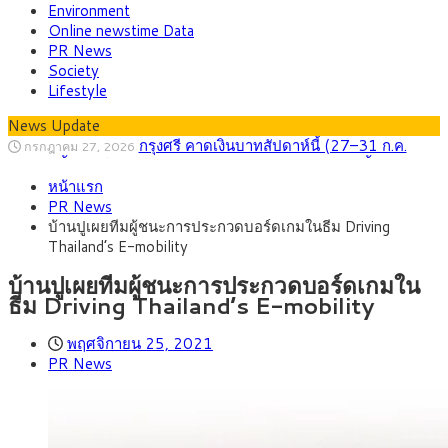
Environment
Online newstime Data
PR News
Society
Lifestyle
News Update
กรุงศรี คาดเงินบาทสัปดาห์นี้ (27–31 ก.ค.
กรกฎาคม 27, 2026
2569) ซื้อขายในกรอบ 33.40-34.00 มองเฟดคงดอกเบี้ย
ครม.ไฟเขียวหลักการ ร่าง พ.ร.ฎ. เปิดทาง รฟม.เดิน
สิงหาคม 5, 2026
หน้าแรก
หน้ารถไฟฟ้าสงขลา โมโนเรล 12.54 กม. เชื่อมเมืองหาดใหญ่
สธ.ชี้ รพ.รัฐแบกรับผู้ป่วยบัตรทอง 87% แต่ได้งบ
สิงหาคม 4, 2026
PR News
รายหัวเพียง 2,618 บาท เสนอทบทวนจัดสรรงบให้สอดคล้องภาระ
กรุงศรี คาดเงินบาทสัปดาห์นี้ซื้อขายในกรอบ
สิงหาคม 3, 2026
บ้านปูเผยทีมผู้ชนะการประกวดบอร์ดเกมในธีม Driving
งานจริง
33.00-33.60 ติดตามข้อมูลจ้างงานสหรัฐฯ
“เอกนิติ” เปิดเครื่องยนต์เศรษฐกิจใหม่ของไทย
สิงหาคม 1, 2026
Thailand’s E-mobility
เดินหน้า 5 ยุทธศาสตร์ รื้อโครงสร้างเศรษฐกิจ ดันไทยโตเต็ม
ภัยเงียบใกล้ตัวเด็ก LSD “แสตมป์เมา” ยาเสพ
กรกฎาคม 27, 2026
ศักยภาพ
ติดลายการ์ตูน กรมศุลกากร เตือนผู้ปกครองเฝ้าระวัง หลังยึดล็อต
บ้านปูเผยทีมผู้ชนะการประกวดบอร์ดเกมใน
ใหญ่จากเยอรมนี
ธีม Driving Thailand’s E-mobility
พฤศจิกายน 25, 2021
PR News