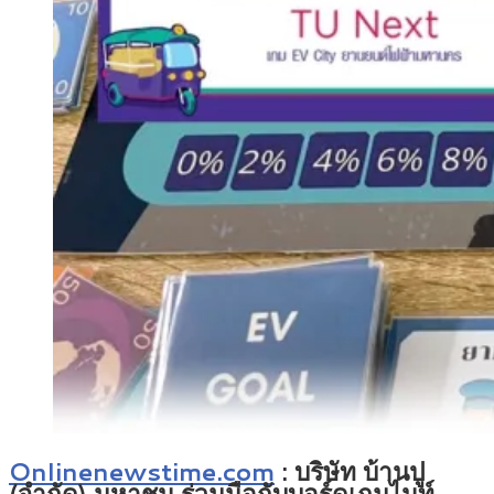
Onlinenewstime.com
: บริษัท บ้านปู
(จำกัด) มหาชน ร่วมมือกับบอร์ดเกมไนท์