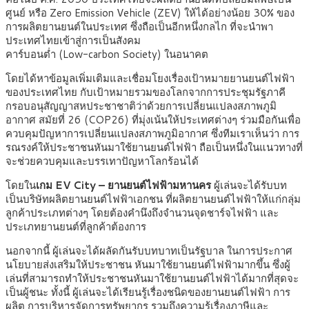
ศูนย์ หรือ Zero Emission Vehicle (ZEV) ให้ได้อย่างน้อย 30% ของ
การผลิตยานยนต์ในประเทศ ซึ่งถือเป็นอีกหนึ่งกลไก ที่จะนำพา
ประเทศไทยเข้าสู่การเป็นสังคม
คาร์บอนต่ำ (Low-carbon Society) ในอนาคต
โดยได้หาข้อมูลเพิ่มเติมและเชื่อมโยงเรื่องเป้าหมายยานยนต์ไฟฟ้า
ของประเทศไทย กับเป้าหมายรวมของโลกจากการประชุมรัฐภาคี
กรอบอนุสัญญาสหประชาชาติว่าด้วยการเปลี่ยนแปลงสภาพภูมิ
อากาศ สมัยที่ 26 (COP26) ที่มุ่งเน้นให้ประเทศต่างๆ ร่วมมือกันเพื่อ
ควบคุมปัญหาการเปลี่ยนแปลงสภาพภูมิอากาศ ซึ่งทีมเราเห็นว่า การ
รณรงค์ให้ประชาชนหันมาใช้ยานยนต์ไฟฟ้า ถือเป็นหนึ่งในแนวทางที่
จะช่วยควบคุมและบรรเทาปัญหาโลกร้อนได้
โดยใน
เกม EV City – ยานยนต์ไฟฟ้ามหานคร
ผู้เล่นจะได้รับบท
เป็นบริษัทผลิตยานยนต์ไฟฟ้าเอกชน ที่ผลิตยานยนต์ไฟฟ้าให้แก่กลุ่ม
ลูกค้าประเภทต่างๆ โดยต้องคำนึงถึงจำนวนจุดชาร์จไฟฟ้า และ
ประเภทยานยนต์ที่ลูกค้าต้องการ
นอกจากนี้ ผู้เล่นจะได้ผลัดกันรับบทบาทเป็นรัฐบาล ในการประกาศ
นโยบายส่งเสริมให้ประชาชน หันมาใช้ยานยนต์ไฟฟ้ามากขึ้น ซึ่งผู้
เล่นที่สามารถทำให้ประชาชนหันมาใช้ยานยนต์ไฟฟ้าได้มากที่สุดจะ
เป็นผู้ชนะ ทั้งนี้ ผู้เล่นจะได้เรียนรู้เรื่องชนิดของยานยนต์ไฟฟ้า การ
ผลิต การบริหารจัดการทรัพยากร รวมถึงความรู้เรื่องภาษีและ