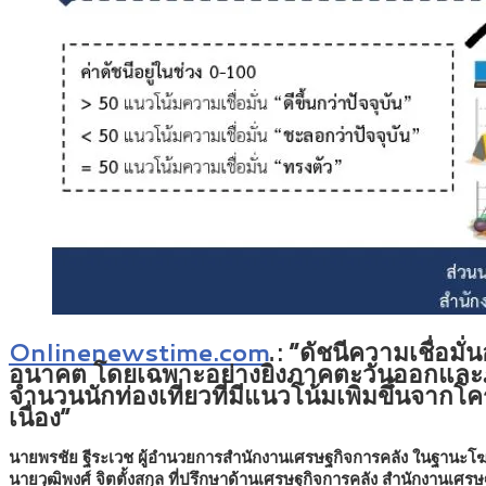
Onlinenewstime.com
:
“ดัชนีความเชื่อม
อนาคต โดยเฉพาะอย่างยิ่งภาคตะวันออกและภ
จำนวนนักท่องเที่ยวที่มีแนวโน้มเพิ่มขึ้นจาก
เนื่อง”
นายพรชัย ฐีระเวช ผู้อำนวยการสำนักงานเศรษฐกิจการคลัง ในฐานะ
นายวุฒิพงศ์ จิตตั้งสกุล ที่ปรึกษาด้านเศรษฐกิจการคลัง สำนักงาน