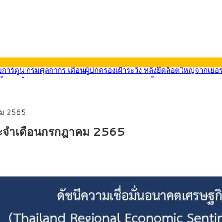
9) ซื้อขายในกรอบ 33.40-34.00 มองเฟดคงดอกเบี้ย
น้ารถไฟฟ้าสงขลา โมโนเรล 12.54 กม. เชื่อมเมืองหาดใหญ่
ายหัวเพียง 2,618 บาท เสนอทบทวนจัดสรรงบให้สอดคล้องภาระงานจริง
33.60 ติดตามข้อมูลจ้างงานสหรัฐฯ
าคม 2565
น้า 5 ยุทธศาสตร์ รื้อโครงสร้างเศรษฐกิจ ดันไทยโตเต็มศักยภาพ
การ์ตูน กรมศุลกากร เตือนผู้ปกครองเฝ้าระวัง หลังยึดล็อตใหญ่จากเยอ
 ประจำเดือนกรกฎาคม 2565