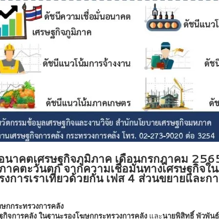
ั่นอนาคตเศรษฐกิจภูมิภาค เดือนกรกฎาคม 256
าคตะวันตก จากความเชื่อมั่นทางเศรษฐกิจใ
โครงการเราเที่ยวด้วยกัน เฟส 4 ส่วนขยายและการ
โฆษกกระทรวงการคลัง
เศรษฐกิจการคลัง ในฐานะรองโฆษกกระทรวงการคลัง
และ
นายพิสิทธิ์ พัวพ