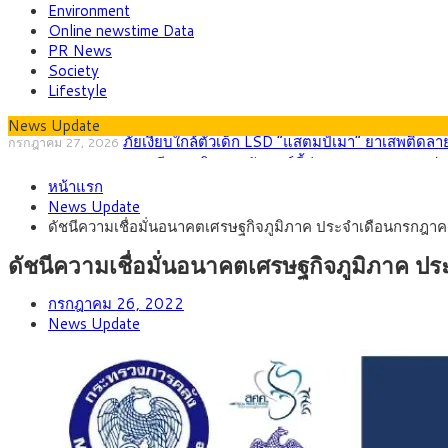
Environment
Online newstime Data
PR News
Society
Lifestyle
News Update
กรุงศรี คาดเงินบาทสัปดาห์นี้ (27–31 ก.ค. 256
กรกฎาคม 27, 2026
ครม.ไฟเขียวหลักการ ร่าง พ.ร.ฎ. เปิดทาง รฟม.เดินห
สิงหาคม 5, 2026
หน้าแรก
สธ.ชี้ รพ.รัฐแบกรับผู้ป่วยบัตรทอง 87% แต่ได้งบร
สิงหาคม 4, 2026
News Update
กรุงศรี คาดเงินบาทสัปดาห์นี้ซื้อขายในกรอบ 33.00-
สิงหาคม 3, 2026
ดัชนีความเชื่อมั่นอนาคตเศรษฐกิจภูมิภาค ประจำเดือนกรกฎ
“เอกนิติ” เปิดเครื่องยนต์เศรษฐกิจใหม่ของไทย เดินห
สิงหาคม 1, 2026
ภัยเงียบใกล้ตัวเด็ก LSD “แสตมป์เมา” ยาเสพติดลาย
กรกฎาคม 27, 2026
ดัชนีความเชื่อมั่นอนาคตเศรษฐกิจภูมิภาค
กรกฎาคม 26, 2022
News Update