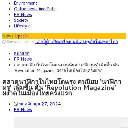
Environment
Online newstime Data
PR News
Society
Lifestyle
News Update
“เอกนิติ” เปิดเครื่องยนต์เศรษฐกิจใหม่ของไทย
สิงหาคม 1, 2026
เดินหน้า 5 ยุทธศาสตร์ รื้อโครงสร้างเศรษฐกิจ ดันไทยโตเต็ม
ภัยเงียบใกล้ตัวเด็ก LSD “แสตมป์เมา” ยาเสพ
กรกฎาคม 27, 2026
ศักยภาพ
หน้าแรก
ติดลายการ์ตูน กรมศุลกากร เตือนผู้ปกครองเฝ้าระวัง หลังยึดล็อต
กรุงศรี คาดเงินบาทสัปดาห์นี้ (27–31 ก.ค.
กรกฎาคม 27, 2026
PR News
ใหญ่จากเยอรมนี
2569) ซื้อขายในกรอบ 33.40-34.00 มองเฟดคงดอกเบี้ย
ครม.ไฟเขียวหลักการ ร่าง พ.ร.ฎ. เปิดทาง รฟม.เดิน
สิงหาคม 5, 2026
ตลาดนาฬิกาในไทยโตแรง คนนิยม ‘นาฬิกาหรู’ เพิ่มขึ้น ดัน
หน้ารถไฟฟ้าสงขลา โมโนเรล 12.54 กม. เชื่อมเมืองหาดใหญ่
สธ.ชี้ รพ.รัฐแบกรับผู้ป่วยบัตรทอง 87% แต่ได้งบ
สิงหาคม 4, 2026
‘Revolution Magazine’ ผงาดในเมืองไทยครั้งแรก
รายหัวเพียง 2,618 บาท เสนอทบทวนจัดสรรงบให้สอดคล้องภาระ
กรุงศรี คาดเงินบาทสัปดาห์นี้ซื้อขายในกรอบ
สิงหาคม 3, 2026
งานจริง
33.00-33.60 ติดตามข้อมูลจ้างงานสหรัฐฯ
ตลาดนาฬิกาในไทยโตแรง คนนิยม ‘นาฬิกา
หรู’ เพิ่มขึ้น ดัน ‘Revolution Magazine’
ผงาดในเมืองไทยครั้งแรก
พฤศจิกายน 27, 2024
PR News