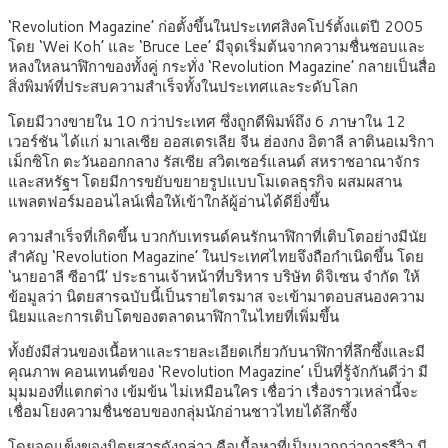
‘Revolution Magazine’ ก่อตั้งขึ้นในประเทศสิงคโปร์ตั้งแต่ปี 2005
โดย ‘Wei Koh’ และ ‘Bruce Lee’ มีจุดเริ่มต้นจากความชื่นชอบและ
หลงใหลนาฬิกาของทั้งคู่ กระทั่ง ‘Revolution Magazine’ กลายเป็นสื่อ
สิ่งพิมพ์ที่ประสบความสำเร็จทั้งในประเทศและระดับโลก
โดยมีวางขายใน 10 กว่าประเทศ ซึ่งถูกตีพิมพ์ถึง 6 ภาษาใน 12
เวอร์ชัน ได้แก่ มาเลเซีย ออสเตรเลีย จีน ฮ่องกง อิตาลี ลาตินอเมริกา
เม็กซิโก ตะวันออกกลาง รัสเซีย สวิตเซอร์แลนด์ สหราชอาณาจักร
และสหรัฐฯ โดยมีการขยับขยายรูปแบบโมเดลธุรกิจ ผสมผสาน
แพลตฟอร์มออนไลน์เพื่อให้เข้าใกล้ผู้อ่านได้ดียิ่งขึ้น
ความสำเร็จที่เกิดขึ้น บวกกับเทรนด์คนรักนาฬิกาที่เติบโตอย่างมีนัย
สำคัญ ‘Revolution Magazine’ ในประเทศไทยจึงถือกำเนิดขึ้น โดย
‘นายอาลี ซีอานี’ ประธานเจ้าหน้าที่บริหาร บริษัท ดิจิเซน จำกัด ให้
ข้อมูลว่า นิตยสารฉบับนี้เป็นรายไตรมาส จะเข้ามาตอบสนองความ
นิยมและการเติบโตของตลาดนาฬิกาในไทยที่เพิ่มขึ้น
ทั้งยังมีส่วนของเนื้อหาและรายละเอียดเกี่ยวกับนาฬิกาที่ลึกซึ้งและมี
คุณภาพ คอนเทนต์ของ ‘Revolution Magazine’ เป็นที่รู้จักกันดีว่า มี
มุมมองที่แตกต่าง เข้มข้น ไม่เหมือนใคร เชื่อว่า เรื่องราวเหล่านี้จะ
เชื่อมโยงความชื่นชอบของกลุ่มนักอ่านชาวไทยได้ลึกซึ้ง
โดยจุดแข็งของนิตยสารดังกล่าว คือเนื้อหาที่เป็นมากกว่าการรีวิว มี