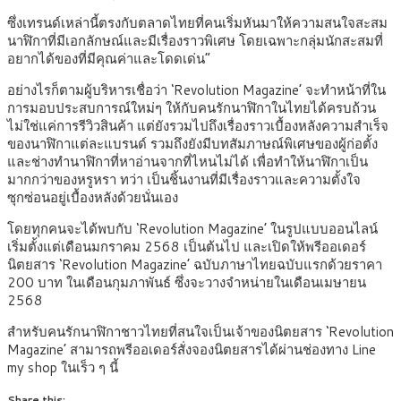
ซึ่งเทรนด์เหล่านี้ตรงกับตลาดไทยที่คนเริ่มหันมาให้ความสนใจสะสม
นาฬิกาที่มีเอกลักษณ์และมีเรื่องราวพิเศษ โดยเฉพาะกลุ่มนักสะสมที่
อยากได้ของที่มีคุณค่าและโดดเด่น”
อย่างไรก็ตามผู้บริหารเชื่อว่า ‘Revolution Magazine’ จะทำหน้าที่ใน
การมอบประสบการณ์ใหม่ๆ ให้กับคนรักนาฬิกาในไทยได้ครบถ้วน
ไม่ใช่แค่การรีวิวสินค้า แต่ยังรวมไปถึงเรื่องราวเบื้องหลังความสำเร็จ
ของนาฬิกาแต่ละแบรนด์ รวมถึงยังมีบทสัมภาษณ์พิเศษของผู้ก่อตั้ง
และช่างทำนาฬิกาที่หาอ่านจากที่ไหนไม่ได้ เพื่อทำให้นาฬิกาเป็น
มากกว่าของหรูหรา ทว่า เป็นชิ้นงานที่มีเรื่องราวและความตั้งใจ
ซุกซ่อนอยู่เบื้องหลังด้วยนั่นเอง
โดยทุกคนจะได้พบกับ
‘Revolution Magazine’ ในรูปแบบออนไลน์
เริ่มตั้งแต่เดือนมกราคม 2568 เป็นต้นไป และเปิดให้พรีออเดอร์
นิตยสาร ‘Revolution Magazine’ ฉบับภาษาไทยฉบับแรกด้วยราคา
200 บาท ในเดือนกุมภาพันธ์ ซึ่งจะวางจำหน่ายในเดือนเมษายน
2568
สำหรับคนรักนาฬิกาชาวไทยที่สนใจเป็นเจ้าของนิตยสาร ‘Revolution
Magazine’ สามารถพรีออเดอร์สั่งจองนิตยสารได้ผ่านช่องทาง Line
my shop ในเร็ว ๆ นี้
Share this: