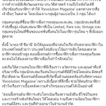
การสำรวจมิติเชิงวัฒนธรรม ประวัติศาสตร์ รวมถึงไลฟ์สไตล์ที่
เกี่ยวข้องกับนาฬิกา ทำให้ ‘Revolution Magazine’ แตกต่างจากสื่อ
เจ้าอื่นๆ ในตลาด โดยเน้นเจาะกลุ่มผู้อ่านแบ่งเป็น 3 กลุ่ม ได้แก่
กลุ่มคนกลุ่มที่ซื้อนาฬิกาเพื่อการลงทุนและสะสม, กลุ่มนักสะสมซึ่งมี
กำลังซื้อสูง เน้นสะสมนาฬิกาที่เป็น Limited, Rare และ Vintage และ
กลุ่มคนรุ่นใหม่ที่ชื่นชอบแฟชั่นซึ่งสนใจในนาฬิการุ่นใหม่ ๆ ที่เพิ่งออก
สู่ตลาด
ทั้งนี้ ‘นายอาลี ซีอานี’ ยังให้มุมมองที่น่าสนใจเกี่ยวกับตลาดนาฬิกาใน
ประเทศไทยด้วยว่า ประเทศไทยมีแนวโน้มการเติบโตของตลาด
นาฬิกาค่อนข้างสูง ตอนนี้เทรนด์การซื้อนาฬิกาเพื่อการลงทุนเริ่มลด
ลง คนไม่ได้มองหานาฬิกาเพื่อเก็งกำไรอีกต่อไป
แต่เริ่มให้ความสนใจนาฬิกาที่มีเรื่องราว นวัตกรรม และคุณค่าที่แท้
จริงมากขึ้น กลุ่มนักสะสมเริ่มสนใจแบรนด์ที่มีดีไซน์โดดเด่น มีสตอรี่
ที่น่าติดตาม ซึ่งเทรนด์ทั้งหมดที่เกิดขึ้นล้วนสอดคล้องกับทิศทางของ
‘Revolution Magazine’ เพราะมีเนื้อหาที่ลึกซึ้ง ช่วยให้คนรักนาฬิกา
เข้าใจเรื่องราวเบื้องหลังความสำเร็จของแบรนด์ได้เป็นอย่างดี
“ตอนนี้เทรนด์นาฬิการะดับโลกเน้นเรื่องความยั่งยืน ดีไซน์วินเทจ
และการสร้างฟังก์ชันใหม่ๆ ให้โดดเด่น รวมถึงความนิยมในนาฬิกา
แบรนด์อิสระ และรุ่นที่ทำออกมาในจำนวนจำกัด