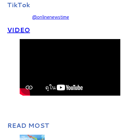
TikTok
@onlinenewstime
VIDEO
READ MOST