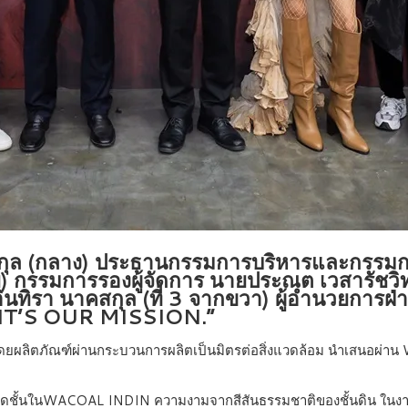
กุล (กลาง) ประธานกรรมการบริหารและกรรมการผ
ย) กรรมการรองผู้จัดการ นายประณต เวสารัชวิทย
นทิรา นาคสกุล (ที่ 3 จากขวา) ผู้อำนวยกา
T’S OUR MISSION.”
่งยืน โดยผลิตภัณฑ์ผ่านกระบวนการผลิตเป็นมิตรต่อสิ่งแวดล้อม นำเ
ชุดชั้นในWACOAL INDIN ความงามจากสีสันธรรมชาติของชั้นดิน ในงานสหก