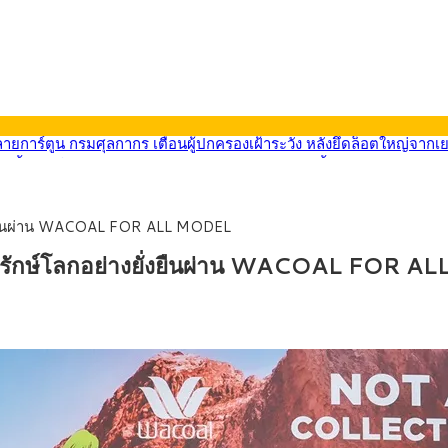
569) ซื้อขายในกรอบ 33.40-34.00 มองเฟดคงดอกเบี้ย
นหน้ารถไฟฟ้าสงขลา โมโนเรล 12.54 กม. เชื่อมเมืองหาดใหญ่
บรายหัวเพียง 2,618 บาท เสนอทบทวนจัดสรรงบให้สอดคล้องภาระงานจริง
0-33.60 ติดตามข้อมูลจ้างงานสหรัฐฯ
ยั่งยืนผ่าน WACOAL FOR ALL MODEL
นหน้า 5 ยุทธศาสตร์ รื้อโครงสร้างเศรษฐกิจ ดันไทยโตเต็มศักยภาพ
ลายการ์ตูน กรมศุลกากร เตือนผู้ปกครองเฝ้าระวัง หลังยึดล็อตใหญ่จากเ
กิจรักษ์โลกอย่างยั่งยืนผ่าน WACOAL FOR 