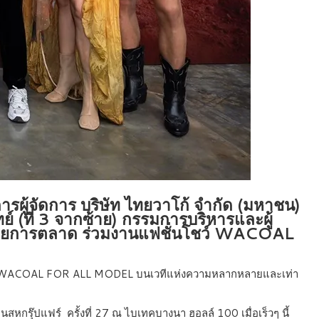
ู้จัดการ บริษัท ไทยวาโก้ จำกัด (มหาชน)
์ (ที่ 3 จากซ้าย) กรรมการบริหารและผู้
รฝ่ายการตลาด ร่วมงานแฟชั่นโชว์ WACOAL
สนอผ่าน WACOAL FOR ALL MODEL บนเวทีแห่งความหลากหลายและเท่า
รุ๊ปแฟร์ ครั้งที่ 27 ณ ไบเทคบางนา ฮอลล์ 100 เมื่อเร็วๆ นี้