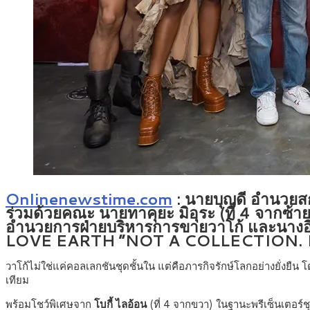
Onlinenewstime.com
: นายบุญดี อำนวยส
ร่วมด้วยคณะ นายทาคุยะ มิอุระ (ที่ 4 จากซ้า
อำนวยการฝ่ายบริหารการขายวาโก้ และนางอิ
LOVE EARTH “NOT A COLLECTION. I
วาโก้ไม่ใช่แค่คอลเลกชันชุดชั้นใน แต่คือภารกิจรักษ์โลกอย่างยั
เทียม
พร้อมโชว์พิเศษจาก
โบกี้ ไลอ้อน
(ที่ 4 จากขวา) ในฐานะพรีเซ็นเตอร์