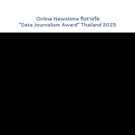
Online Newstime รับรางวัล
“Data Journalism Award” Thailand 2025