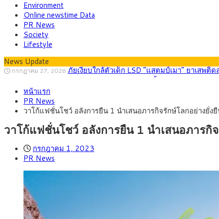
Environment
Online newstime Data
PR News
Society
Lifestyle
News Update
กรุงศรี คาดเงินบาทสัปดาห์นี้ (27–31 ก.ค. 2
กรกฎาคม 27, 2026
ครม.ไฟเขียวหลักการ ร่าง พ.ร.ฎ. เปิดทาง รฟม.เดิ
สิงหาคม 5, 2026
หน้าแรก
สธ.ชี้ รพ.รัฐแบกรับผู้ป่วยบัตรทอง 87% แต่ได้ง
สิงหาคม 4, 2026
PR News
กรุงศรี คาดเงินบาทสัปดาห์นี้ซื้อขายในกรอบ 33.0
สิงหาคม 3, 2026
วาโก้แฟชั่นโชว์ อลังการยืน 1 นำเสนอภารกิจรักษ์โลกอย่าง
“เอกนิติ” เปิดเครื่องยนต์เศรษฐกิจใหม่ของไทย เดิ
สิงหาคม 1, 2026
ภัยเงียบใกล้ตัวเด็ก LSD “แสตมป์เมา” ยาเสพติด
กรกฎาคม 27, 2026
วาโก้แฟชั่นโชว์ อลังการยืน 1 นำเสนอภาร
กรกฎาคม 1, 2023
PR News