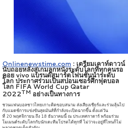
Onlinenewstime.com
:
เตรียมเคาท์ดาวน์
นับถอยหลังสู่เกมลูกหนังระดับโลกที่ทุกคนรอ
คอย vivo แบรนด์สมาร์ตโฟนชั้นนำระดับ
โลก ประกาศร่วมเป็นสปอนเซอร์ศึกฟุตบอล
โลก FIFA World Cup Qatar
TM
2022
อย่างเป็นทางการ
ชวนแฟนบอลชาวไทยเกาะติดขอบสนาม ส่งเสียงเชียร์และร่วมลุ้นไป
กับแมตช์การแข่งขันสุดมันส์ที่กำลังจะเปิดฉากขึ้น ตั้งแต่วัน
ที่ 20 พฤศจิกายน ถึง 18 ธันวาคมนี้ ณ ประเทศกาตาร์ พร้อมร่วม
โมเมนต์ระดับโลกกับนักเตะทีมโปรดได้ทุกที่ ไม่ว่าจะอยู่ที่ไหนก็ไม่
พลาดชอตเด็ดสำคัญ