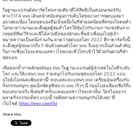
ในฐานะแบรนด์สมาร์ตโฟนรายเดียวที่ได้สิทธิเป็นสปอนเซอร์กับ
ทาง FIFA vivo เดินหน้าสนับสนุนการเติบโตของวงการฟุตบอลมา
อย่างต่อเนื่อง โดยฟุตบอลถือเป็นหนึ่งในกีฬายอดนิยมที่ครองใจคนทั่ว
โลกมายาวนานและดึงดูดผู้ชมทั่วโลกให้ลุ้นไปกับเกมการแข่งขันจาก
กลยุทธ์ทีมเวิร์กและฝีไม้ลายมือของนักเตะชั้นนำเพื่อมุ่งไปสู่เป้า
หมายความเป็นหนึ่งร่วมกัน คาดว่าฟุตบอลโลก 2022 ที่กาตาร์ครั้งนี้
จะดึงดูดผู้ชมมากถึง 5 พันล้านคนทั่วโลก vivo จึงอยากเป็นส่วนสำคัญ
ในการเชื่อมโยงแฟนบอลชาวไทยและทั่วโลกเข้าไว้ด้วยกันผ่านกีฬา
ฟุตบอล
เพื่อตอกย้ำภาพลักษณ์ของ vivo ในฐานะแบรนด์ผู้นำเทคโนโลยีระดับ
โลก และให้แฟนๆ vivo ร่วมสนุกไปกับเกมฟุตบอลโลก 2022 แบบ
จุใจยังไม่หมดเพียงเท่านี้! คอบอลและแฟนๆ vivo เตรียมอุ่นเครื่องกับ
กิจกรรมสนุกๆ สุดเอ็กซ์คลูซีฟจาก vivo เร็วๆ นี้ ก่อนไปส่งเสียงเชียร์ถึง
ขอบสนามจริง พิเศษสำหรับแฟนบอลชาวไทยเท่านั้น! ใครไม่อยาก
พลาดกิจกรรมเด็ดๆ แบบนี้ รอติดตามความสนุกกันได้เลย! ที่
เว็บไซต์
https://vivo.com/th/
Share this: