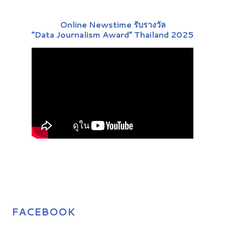
Online Newstime รับรางวัล
“Data Journalism Award” Thailand 2025
FACEBOOK