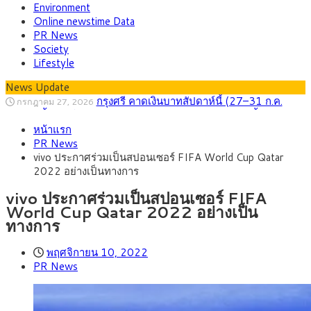
Environment
Online newstime Data
PR News
Society
Lifestyle
News Update
กรุงศรี คาดเงินบาทสัปดาห์นี้ (27–31 ก.ค.
กรกฎาคม 27, 2026
2569) ซื้อขายในกรอบ 33.40-34.00 มองเฟดคงดอกเบี้ย
ครม.ไฟเขียวหลักการ ร่าง พ.ร.ฎ. เปิดทาง รฟม.เดิน
สิงหาคม 5, 2026
หน้าแรก
หน้ารถไฟฟ้าสงขลา โมโนเรล 12.54 กม. เชื่อมเมืองหาดใหญ่
สธ.ชี้ รพ.รัฐแบกรับผู้ป่วยบัตรทอง 87% แต่ได้งบ
สิงหาคม 4, 2026
PR News
รายหัวเพียง 2,618 บาท เสนอทบทวนจัดสรรงบให้สอดคล้องภาระ
กรุงศรี คาดเงินบาทสัปดาห์นี้ซื้อขายในกรอบ
สิงหาคม 3, 2026
vivo ประกาศร่วมเป็นสปอนเซอร์ FIFA World Cup Qatar
งานจริง
33.00-33.60 ติดตามข้อมูลจ้างงานสหรัฐฯ
“เอกนิติ” เปิดเครื่องยนต์เศรษฐกิจใหม่ของไทย
สิงหาคม 1, 2026
2022 อย่างเป็นทางการ
เดินหน้า 5 ยุทธศาสตร์ รื้อโครงสร้างเศรษฐกิจ ดันไทยโตเต็ม
ภัยเงียบใกล้ตัวเด็ก LSD “แสตมป์เมา” ยาเสพ
กรกฎาคม 27, 2026
ศักยภาพ
ติดลายการ์ตูน กรมศุลกากร เตือนผู้ปกครองเฝ้าระวัง หลังยึดล็อต
vivo ประกาศร่วมเป็นสปอนเซอร์ FIFA
ใหญ่จากเยอรมนี
World Cup Qatar 2022 อย่างเป็น
ทางการ
พฤศจิกายน 10, 2022
PR News