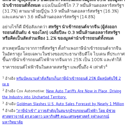
นำเข้ารถยนต์ทั้งหมด
แบ่งเป็นเม็กซิโก 7.7 หมื่นล้านดอลลาร์สหรัฐฯ
(31.7%) ตามมาด้วยญี่ปุ่น 3.9 หมื่นล้านดอลลาร์สหรัฐฯ (16.3%)
และแคนาดา 3.6 หมื่นล้านดอลลาร์สหรัฐฯ (14.8%)
อย่างไรก็ดี มีข้อสังเกตว่า
สหรัฐฯ นำเข้ารถยนต์จากจีน (ผู้ส่งออก
รถยนต์อันดับ 4 ของโลก) เฉลี่ยปีละ 0.3 หมื่นล้านดอลลาร์สหรัฐฯ
หรือคิดเป็นสัดส่วนเพียง 1.2% ของมูลค่านำเข้ารถยนต์ทั้งหมด
สาเหตุหนึ่งมาจากการที่สหรัฐฯ ตั้งกำแพงภาษีนำเข้ารถยนต์จากจีน
ในอัตราสูง โดยเฉพาะในช่วงของประธานาธิบดีโจ ไบเดน ที่ประกาศ
ขึ้นภาษีนำเข้ารถยนต์ไฟฟ้าจากจีนจาก 25% เป็น 100% และทำให้
4
ราคารถยนต์ไฟฟ้าจีนในตลาดสหรัฐฯ แพงขึ้นถึง 4 เท่าตัว
1
อ้างอิง
ทรัมป์ลงนามคำสั่งเรียกเก็บภาษีนำเข้ารถยนต์ 25% มีผลบังคับใช้ 2
เม.ย
2
อ้างอิง Cox Automotive:
New Auto Tariffs Are Now in Place, Driving
the Industry into Uncharted Territory
.
3
อ้างอิง
Goldman Slashes U.S. Auto Sales Forecast by Nearly 1 Million
4
อ้างอิง
“ภาษีนำเข้า” อาวุธสำคัญในสมรภูมิรบรถยนต์ไฟฟ้า โดย ผู้ช่วย
ศาสตราจารย์ ดร.ดวงดาว มหากิจศิริ คณะเศรษฐศาสตร์ จุฬาลงกรณ์
มหาวิทยาลัย