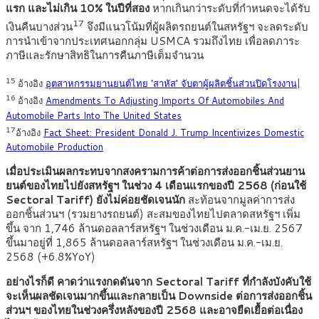
แรก และไม่เกิน 10% ในปีที่สอง
หากเกินกว่าระดับที่กำหนดจะได้รับ
17
เงินคืนบางส่วน
จึงมีแนวโน้มที่ผู้ผลิตรถยนต์ในสหรัฐฯ จะลดระดับ
การนำเข้าจากประเทศนอกกลุ่ม USMCA รวมถึงไทย เพื่อลดภาระ
ภาษีและรักษาสิทธิในการคืนภาษีเต็มจำนวน
15
อ้างอิง
อุตสาหกรรมยานยนต์ไทย ‘สาหัส’ จับตาผู้ผลิตชิ้นส่วนปิดโรงงาน
|
16
อ้างอิง
Amendments To Adjusting Imports Of Automobiles And
Automobile Parts Into The United States
17
อ้างอิง
Fact Sheet: President Donald J. Trump Incentivizes Domestic
Automobile Production
เมื่อประเมินผลกระทบจากสงครามการค้าต่อการส่งออกชิ้นส่วนยาน
ยนต์ของไทยไปยังสหรัฐฯ ในช่วง 4 เดือนแรกของปี 2568 (ก่อนใช้
Sectoral Tariff) ยังไม่ค่อยชัดเจนนัก
สะท้อนจากมูลค่าการส่ง
ออกชิ้นส่วนฯ (รวมยางรถยนต์) สะสมของไทยไปตลาดสหรัฐฯ เพิ่ม
ขึ้น จาก 1,746 ล้านดอลลาร์สหรัฐฯ ในช่วงเดือน ม.ค.-เม.ย. 2567
ขึ้นมาอยู่ที่ 1,865 ล้านดอลลาร์สหรัฐฯ ในช่วงเดือน ม.ค.-เม.ย.
2568 (+6.8%YoY)
อย่างไรก็ดี คาดว่าแรงกดดันจาก Sectoral Tariff ที่กำลังบังคับใช้
จะเห็นผลชัดเจนมากขึ้นและกลายเป็น Downside ต่อการส่งออกชิ้น
ส่วนฯ ของไทยในช่วงครึ่งหลังของปี 2568 และอาจยืดเยื้อต่อเนื่อง