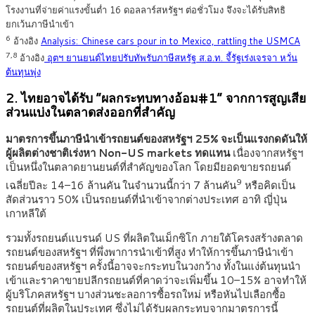
โรงงานที่จ่ายค่าแรงขั้นต่ำ 16 ดอลลาร์สหรัฐฯ ต่อชั่วโมง จึงจะได้รับสิทธิ
ยกเว้นภาษีนำเข้า
6
อ้างอิง
Analysis: Chinese cars pour in to Mexico, rattling the USMCA
7,8
อ้างอิง
อุตฯ ยานยนต์ไทยปรับทัพรับภาษีสหรัฐ ส.อ.ท. จี้รัฐเร่งเจรจา หวั่น
ต้นทุนพุ่ง
2. ไทยอาจได้รับ “ผลกระทบทางอ้อม#1” จากการสูญเสีย
ส่วนแบ่งในตลาดส่งออกที่สำคัญ
มาตรการขึ้นภาษีนำเข้ารถยนต์ของสหรัฐฯ 25% จะเป็นแรงกดดันให้
ผู้ผลิตต่างชาติเร่งหา Non-US markets ทดแทน
เนื่องจากสหรัฐฯ
เป็นหนึ่งในตลาดยานยนต์ที่สำคัญของโลก โดยมียอดขายรถยนต์
9
เฉลี่ยปีละ 14–16 ล้านคัน
ในจำนวนนี้กว่า 7 ล้านคัน
หรือคิดเป็น
สัดส่วนราว 50% เป็นรถยนต์ที่นำเข้าจากต่างประเทศ อาทิ ญี่ปุ่น
เกาหลีใต้
รวมทั้งรถยนต์แบรนด์ US ที่ผลิตในเม็กซิโก ภายใต้โครงสร้างตลาด
รถยนต์ของสหรัฐฯ ที่พึ่งพาการนำเข้าที่สูง ทำให้การขึ้นภาษีนำเข้า
รถยนต์ของสหรัฐฯ ครั้งนี้อาจจะกระทบในวงกว้าง ทั้งในแง่ต้นทุนนำ
เข้าและราคาขายปลีกรถยนต์ที่คาดว่าจะเพิ่มขึ้น 10–15% อาจทำให้
ผู้บริโภคสหรัฐฯ บางส่วนชะลอการซื้อรถใหม่ หรือหันไปเลือกซื้อ
รถยนต์ที่ผลิตในประเทศ ซึ่งไม่ได้รับผลกระทบจากมาตรการนี้