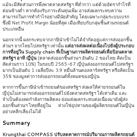
แม้จะมีสัดส่วนการพึ่งพาตลาดสหรัฐฯ ที่ต่ำกว่า แต่ด้วยอัตรากำไรที่
ค่อนข้างต่ำ หากต้องรับภาระต้นทุนเพิ่ม อาจส่งผลกระทบความ
สามารถในการทำกำไรอย่างมีนัยสำคัญ โดยเฉพาะกลุ่มระบบเบรก
ซึ่งมี Net Profit Margin น้อยที่สุด เมื่อเทียบกับกลุ่มชิ้นส่วนรถยนต์
ประเภทอื่น
นอกจากนี้ ผลกระทบจากภาษีนำเข้าไม่ได้จำกัดอยู่แค่การส่งออกชิ้น
ส่วนฯ จากไทยไปสหรัฐฯ เท่านั้น
แต่อาจส่งผลต่อเนื่องไปยังผู้ประกอบ
การที่อยู่ใน Supply chain ที่เป็นฐานการผลิตรถยนต์เพื่อป้อนตลาด
สหรัฐฯ อาทิ ญี่ปุ่น
(ตลาดส่งออกชิ้นส่วนฯ อันดับ 2 ของไทย คิดเป็น
สัดส่วนราว 10%) ในรอบปี 2565-67 ญี่ปุ่นส่งออกรถยนต์ไปสหรัฐฯ
มากเป็นอันดับ 1 เฉลี่ยปีละ 3.9 หมื่นล้านดอลลาร์สหรัฐฯ หรือคิดเป็น
35% ของมูลค่าการส่งออกรถยนต์ทั้งหมดของญี่ปุ่น
หากการขึ้นภาษีนำเข้ารถยนต์ของสหรัฐฯ ส่งผลให้ค่ายรถยนต์ใน
ญี่ปุ่นไม่สามารถส่งออกรถยนต์ไปยังตลาดสหรัฐฯ ได้เท่าเดิม และ
จำเป็นต้องลดกำลังการผลิตลง ย่อมส่งผลกระทบต่อเนื่องมายังผู้ส่ง
ออกชิ้นส่วนฯ ไทยที่อยู่ใน ห่วงโซ่อุปทานของผู้ผลิตรถยนต์ในญี่ปุ่น
อย่างหลีกเลี่ยงไม่ได้
Summary
Krungthai COMPASS ปรับลดคาดการณ์ปริมาณการผลิตรถยนต์