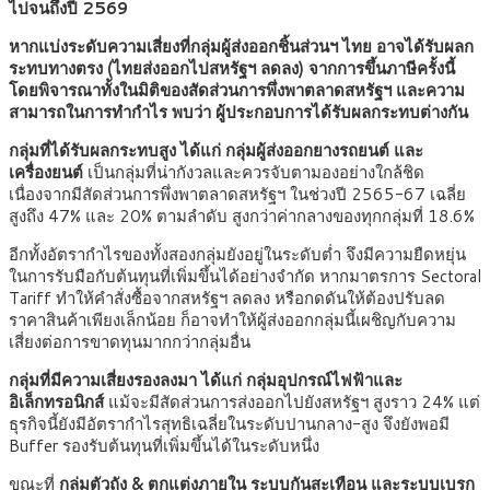
ไปจนถึงปี 2569
หากแบ่งระดับความเสี่ยงที่กลุ่มผู้ส่งออกชิ้นส่วนฯ ไทย อาจได้รับผลก
ระทบทางตรง (ไทยส่งออกไปสหรัฐฯ ลดลง) จากการขึ้นภาษีครั้งนี้
โดยพิจารณาทั้งในมิติของสัดส่วนการพึ่งพาตลาดสหรัฐฯ และความ
สามารถในการทำกำไร พบว่า ผู้ประกอบการได้รับผลกระทบต่างกัน
กลุ่มที่ได้รับผลกระทบสูง ได้แก่ กลุ่มผู้ส่งออกยางรถยนต์ และ
เครื่องยนต์
เป็นกลุ่มที่น่ากังวลและควรจับตามองอย่างใกล้ชิด
เนื่องจากมีสัดส่วนการพึ่งพาตลาดสหรัฐฯ ในช่วงปี 2565-67 เฉลี่ย
สูงถึง 47% และ 20% ตามลำดับ สูงกว่าค่ากลางของทุกกลุ่มที่ 18.6%
อีกทั้งอัตรากำไรของทั้งสองกลุ่มยังอยู่ในระดับต่ำ จึงมีความยืดหยุ่น
ในการรับมือกับต้นทุนที่เพิ่มขึ้นได้อย่างจำกัด หากมาตรการ Sectoral
Tariff ทำให้คำสั่งซื้อจากสหรัฐฯ ลดลง หรือกดดันให้ต้องปรับลด
ราคาสินค้าเพียงเล็กน้อย ก็อาจทำให้ผู้ส่งออกกลุ่มนี้เผชิญกับความ
เสี่ยงต่อการขาดทุนมากกว่ากลุ่มอื่น
กลุ่มที่มีความเสี่ยงรองลงมา ได้แก่ กลุ่มอุปกรณ์ไฟฟ้าและ
อิเล็กทรอนิกส์
แม้จะมีสัดส่วนการส่งออกไปยังสหรัฐฯ สูงราว 24% แต่
ธุรกิจนี้ยังมีอัตรากำไรสุทธิเฉลี่ยในระดับปานกลาง-สูง จึงยังพอมี
Buffer รองรับต้นทุนที่เพิ่มขึ้นได้ในระดับหนึ่ง
ขณะที่
กลุ่มตัวถัง & ตกแต่งภายใน ระบบกันสะเทือน และระบบเบรก