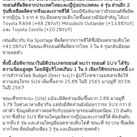
รถยนต์ที่ผลิตจากประเทศไทยและญี่ปุ่นประเทศละ 4 รุ่น ส่วนอีก 2
รุ่นที่เหลือผลิตจากจีนและเกาหลีใต้
โดยมีข้อสังเกตว่ามีรถยนต์ที่ผลิต
จากญี่ปุ่น 3 จาก 4 รุ่น มียอดขายเติบโตขึ้นอย่างมีนัยสำคัญ ได้แก่
Toyota RAV4 (+98.2%YoY) Mitsubishi Outlander (+13.8%YoY)
และ Toyota Corolla (+20.2%YoY)
เช่นเดียวกับ Kia Sportage ที่ผลิตจากเกาหลีใต้ซึ่งมียอดขายเติบโต
+41.0%YoY ในขณะที่รถยนต์ที่ผลิตจากไทย 3 ใน 4 รุ่นกลับมียอด
ขายหดตัว
ทั้งนี้ เมื่อพิจารณาในมิติประเภทรถยนต์ พบว่า รถยนต์ SUV ได้รับ
ความนิยมสูงสุด โดยมีผู้บริโภคเกือบ 1 ใน 3 เลือกใช้รถประเภทนี้
ผล
การสำรวจโดย Budget Direct ระบุว่า ผู้บริโภคชาวออสเตรเลียให้
ความสนใจรถ SUV เพิ่มขึ้นจาก 25.8% ในปี 2565 มาอยู่ที่ 30.5%
ในปี 2567
ขณะที่รถกระบะ (Ute) แม้จะมีสัดส่วนเพิ่มขึ้นจาก 2.8% มาอยู่ที่
3.7% ในช่วงเวลาเดียวกัน แต่ยังมีสัดส่วนยังน้อยกว่ารถ SUV กว่า 8
เท่าตัว ข้อมูลดังกล่าวสอดรับกับยอดขายรถยนต์ยอดนิยม 10 อันดับ
แรก ซึ่งมีรถ SUV ที่ส่วนใหญ่ผลิตจากญี่ปุ่นและเกาหลีใต้ ติดอันดับ
มากถึง 6 รุ่น และส่วนใหญ่มียอดขายเติบโตดี ขณะที่ รถ Ute ซึ่งผลิต
จากไทย ติดอันดับเพียง 3 รุ่น และมียอดขายหดตัว