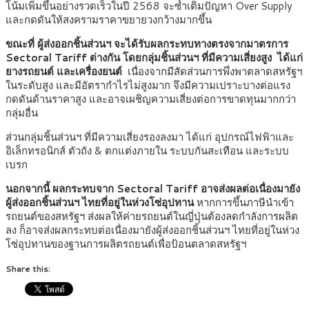
โน้มเพิ่มขึ้นอย่างรวดเร็วในปี 2568 จะซ้ำเติมปัญหา Over Supply
และกดดันให้สงครามราคาขยายวงกว้างมากขึ้น
ขณะที่ ผู้ส่งออกชิ้นส่วนฯ จะได้รับผลกระทบทางตรงจากมาตรการ
Sectoral Tariff ต่างกัน โดยกลุ่มชิ้นส่วนฯ ที่มีความเสี่ยงสูง ได้แก่
ยางรถยนต์ และเครื่องยนต์
เนื่องจากมีสัดส่วนการพึ่งพาตลาดสหรัฐฯ
ในระดับสูง และมีอัตรากำไรไม่สูงมาก จึงมีความเปราะบางต่อแรง
กดดันด้านราคาสูง และอาจเผชิญความเสี่ยงต่อการขาดทุนมากกว่า
กลุ่มอื่น
ส่วนกลุ่มชิ้นส่วนฯ ที่มีความเสี่ยงรองลงมา ได้แก่ อุปกรณ์ไฟฟ้าและ
อิเล็กทรอนิกส์ ตัวถัง & ตกแต่งภายใน ระบบกันสะเทือน และระบบ
เบรก
นอกจากนี้ ผลกระทบจาก Sectoral Tariff อาจส่งผลต่อเนื่องมายัง
ผู้ส่งออกชิ้นส่วนฯ ไทยที่อยู่ในห่วงโซ่อุปทาน
หากการขึ้นภาษีนำเข้า
รถยนต์ของสหรัฐฯ ส่งผลให้ค่ายรถยนต์ในญี่ปุ่นต้องลดกำลังการผลิต
ลง ก็อาจส่งผลกระทบต่อเนื่องมายังผู้ส่งออกชิ้นส่วนฯ ไทยที่อยู่ในห่วง
โซ่อุปทานของฐานการผลิตรถยนต์เพื่อป้อนตลาดสหรัฐฯ
Share this: