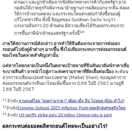
ผ่านมา และถูกซ้ำเติมจากข้อพิพาททางการค้ากับสหรัฐฯ อาจ
กดดันให้ภาคธุรกิจพิจารณาย้ายฐานการผลิตออกจากจีน ส่งผล
ให้การจ้างงานลดลง และกระทบโดยตรงต่อกำลังซื้อของผู้
บริโภคชาวจีน ทั้งนี้ ข้อมูลของ Goldman Sachs ระบุว่า
แรงงานจีนราว 20 ล้านคน มีความเสี่ยงได้รับผลกระทบจาก
14
การขึ้นภาษีนำเข้าของสหรัฐฯ ครั้งนี้
ภายใต้สถานการณ์ดังกล่าว อาจทำให้จีนต้องกระจายการส่งออก
รถยนต์ไปยังคู่ค้าต่างๆ มากขึ้น ซึ่งไม่เพียงกระทบการส่งออกรถยนต์
ของไทยในตลาดสำคัญเท่านั้น
แต่หากไทยกลายเป็นหนึ่งในตลาดเป้าหมายที่จีนหันมาดัมพ์ราคาเพื่อ
ระบายสินค้า อาจนำไปสู่ภาวะสงครามราคาที่ยืดเยื้อต่อเนื่อง
สะท้อน
จากการเปลี่ยนแปลงส่วนแบ่งตลาด (Market Share) ของมูลค่าการ
ส่งออกรถยนต์จากจีนมาไทยเพิ่มขึ้นจาก 0.6% ในปี 2562 มาอยู่ที่
1.6% ในปี 2567
12
อ้างอิง
ยานยนต์ไทย “สงครามราคา” เดือด เมื่อ จีน ไม่หยุด ญี่ปุ่น ทำไง?
13
’
อ้างอิง
Economic Outlook 2025 Inflection Point:จุดพลิกสู่เศรษฐกิจใหม่
14
อ้างอิง
US tariffs strike puts 20 million Chinese jobs in peril
ผลกระทบต่อยอดผลิตรถยนต์ไทยจะเป็นอย่างไร
?