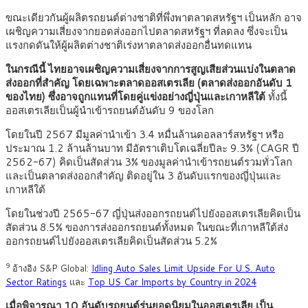
ขณะเดียวกันผู้ผลิตรถยนต์ต่างชาติที่พึ่งพาตลาดสหรัฐฯ เป็นหลัก อาจ
เผชิญความเสี่ยงจากยอดส่งออกไปตลาดสหรัฐฯ ที่ลดลง ซึ่งจะเป็น
แรงกดดันให้ผู้ผลิตต่างชาติเร่งหาตลาดส่งออกอื่นทดแทน
ในกรณีนี้ ไทยอาจเผชิญความเสี่ยงจากการสูญเสียส่วนแบ่งในตลาด
ส่งออกที่สำคัญ โดยเฉพาะตลาดออสเตรเลีย (ตลาดส่งออกอันดับ 1
ของไทย) ซึ่งอาจถูกแทนที่โดยคู่แข่งอย่างญี่ปุ่นและเกาหลีใต้
ทั้งนี้
ออสเตรเลียเป็นผู้นำเข้ารถยนต์อันดับ 9 ของโลก
โดยในปี 2567 มีมูลค่านำเข้า 3.4 หมื่นล้านดอลลาร์สหรัฐฯ หรือ
ประมาณ 1.2 ล้านล้านบาท มีอัตราเติบโตเฉลี่ยปีละ 9.3% (CAGR ปี
2562-67) คิดเป็นสัดส่วน 3% ของมูลค่านำเข้ารถยนต์รวมทั่วโลก
และเป็นตลาดส่งออกสำคัญ ติดอยู่ใน 3 อันดับแรกของญี่ปุ่นและ
เกาหลีใต้
โดยในช่วงปี 2565-67 ญี่ปุ่นส่งออกรถยนต์ไปยังออสเตรเลียคิดเป็น
สัดส่วน 8.5% ของการส่งออกรถยนต์ทั้งหมด ในขณะที่เกาหลีใต้ส่ง
ออกรถยนต์ไปยังออสเตรเลียคิดเป็นสัดส่วน 5.2%
9
อ้างอิง S&P Global:
Idling Auto S
a
les Limit Upside For U.S. Auto
Sector Ratings
และ
Top US Car Imports by Country in 2024
เมื่อพิจารณา 10 อันดับรถยนต์รุ่นยอดนิยมในออสเตรเลีย เป็น