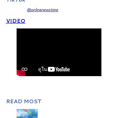
@onlinenewstime
VIDEO
READ MOST