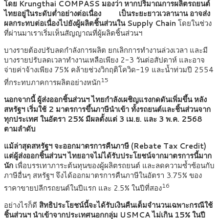
โดย Krungthai COMPASS มองว่า หากปริมาณการผลิตรถยนต์
ไทยอยู่ในระดับต่ำอย่างต่อเนื่อง เป็นระยะยาวเวลานาน อาจส่ง
ผลกระทบต่อเนื่องไปยังผู้ผลิตชิ้นส่วนใน Supply Chain
โดยในช่วง
ที่ผ่านมาเราเริ่มเห็นสัญญาณที่ผู้ผลิตชิ้นส่วนฯ
บางรายต้องปรับลดกำลังการผลิต ยกเลิกการทำงานล่วงเวลา และมี
บางรายปรับลดเวลาทำงานเหลือเพียง 2-3 วันต่อสัปดาห์ และอาจ
จ่ายค่าจ้างเพียง 75% คล้ายช่วงวิกฤติโควิด-19 และน้ำท่วมปี 2554
15
ที่กระทบภาคการผลิตอย่างหนัก
นอกจากนี้ ผู้ส่งออกชิ้นส่วนฯ ไทยกำลังเผชิญแรงกดดันเพิ่มขึ้น หลัง
สหรัฐฯ เริ่มใช้ 2 มาตรการขึ้นภาษีนำเข้า ทั้งรถยนต์และชิ้นส่วนจาก
ทุกประเทศ ในอัตรา 25% มีผลตั้งแต่ 3 เม.ย. และ 3 พ.ค. 2568
ตามลำดับ
แม้ล่าสุดสหรัฐฯ จะออกมาตรการคืนภาษี (
Rebate Tax Credit)
แต่ผู้ส่งออกชิ้นส่วนฯ ไทยอาจไม่ได้รับประโยชน์จากมาตรการนี้มาก
นัก
เพื่อบรรเทาภาระต้นทุนของผู้ผลิตรถยนต์ และลดความซ้ำซ้อนกับ
ภาษีอื่นๆ สหรัฐฯ จึงได้ออกมาตรการคืนภาษีในอัตรา 3.75% ของ
16
ราคาขายปลีกรถยนต์ในปีแรก และ 2.5% ในปีที่สอง
อย่างไรก็ดี
สิทธิประโยชน์นี้จะได้รับเงินคืนเต็มจำนวนเฉพาะกรณีใช้
ชิ้นส่วนฯ นำเข้าจากประเทศนอกกลุ่ม
USMCA ไม่เกิน 15% ในปี