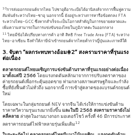
10
การส่งออกรถยนต์จากไทย ไปซาอุดีอาระเบียได้อานิสงส์จากการฟื้นฟูความ
สัมพันธ์ระหว่างไทย-ซาอุ นอกจากนี้ ยังอยู่ระหว่างการหารือข้อตกลง FTA
ระหว่างไทย-GCC ซึ่งหากสำเร็จจะเป็นโอกาสสำคัญในการขยายตลาดและ
เพิ่มความสามารถในการแข่งขันของไทยในภูมิภาคตะวันออกกลาง
11
ไทยมีข้อได้เปรียบทางการค้า อาทิ สิทธิ Free Trade Area (FTA) ระหว่าง
ไทย-อาเซียน จึงทำให้ภาษีนำเข้ารถยนต์จากไทยต่ำกว่าญี่ปุ่นและเกาหลีใต้
3. จับตา “ผลกระทบทางอ้อม#2” สงครามราคาที่รุนแรง
ต่อเนื่อง
ตลาดรถยนต์ไทยเผชิญการแข่งขันด้านราคาที่รุนแรงอย่างต่อเนื่อง
มาตั้งแต่ปี 2566
โดยแรงกดดันหลักมาจากการปรับลดราคาของ
ค่ายรถยนต์เพื่อกระตุ้นยอดขาย ท่ามกลางสภาพเศรษฐกิจและกำลัง
ซื้อที่ยังฟื้นตัวไม่ทั่วถึง นอกจากนี้ การเข้าสู่ตลาดของแบรนด์รถยนต์
ใหม่
โดยเฉพาะในกลุ่มรถยนต์ NEV จากจีน ได้เร่งให้การแข่งขันด้าน
ราคาทวีความรุนแรงมากยิ่งขึ้น
และในปี 2568 สงครามราคายังไม่
คลี่คลาย
ล่าสุดในงานบางกอก มอเตอร์โชว์ ครั้งที่ 46 มีการประกาศ
12
ลดราคารถยนต์ไฟฟ้าหลายรุ่นเพิ่มเติม
ในระยะถัดไป ตลาดรถยนต์ไทยมีแนวโน้มเผชิญ แรงกดดันด้าน