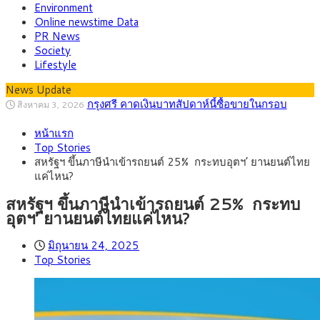
Environment
Online newstime Data
PR News
Society
Lifestyle
News Update
กรุงศรี คาดเงินบาทสัปดาห์นี้ซื้อขายในกรอบ
สิงหาคม 3, 2026
33.00-33.60 ติดตามข้อมูลจ้างงานสหรัฐฯ
“เอกนิติ” เปิดเครื่องยนต์เศรษฐกิจใหม่ของไทย
สิงหาคม 1, 2026
หน้าแรก
เดินหน้า 5 ยุทธศาสตร์ รื้อโครงสร้างเศรษฐกิจ ดันไทยโตเต็ม
ภัยเงียบใกล้ตัวเด็ก LSD “แสตมป์เมา” ยาเสพ
กรกฎาคม 27, 2026
Top Stories
ศักยภาพ
ติดลายการ์ตูน กรมศุลกากร เตือนผู้ปกครองเฝ้าระวัง หลังยึดล็อต
กรุงศรี คาดเงินบาทสัปดาห์นี้ (27–31 ก.ค.
กรกฎาคม 27, 2026
สหรัฐฯ ขึ้นภาษีนำเข้ารถยนต์ 25% กระทบอุตฯ’ ยานยนต์ไทย
ใหญ่จากเยอรมนี
2569) ซื้อขายในกรอบ 33.40-34.00 มองเฟดคงดอกเบี้ย
ครม.ไฟเขียวหลักการ ร่าง พ.ร.ฎ. เปิดทาง รฟม.เดิน
สิงหาคม 5, 2026
แค่ไหน?
หน้ารถไฟฟ้าสงขลา โมโนเรล 12.54 กม. เชื่อมเมืองหาดใหญ่
สธ.ชี้ รพ.รัฐแบกรับผู้ป่วยบัตรทอง 87% แต่ได้งบ
สิงหาคม 4, 2026
รายหัวเพียง 2,618 บาท เสนอทบทวนจัดสรรงบให้สอดคล้องภาระ
สหรัฐฯ ขึ้นภาษีนำเข้ารถยนต์ 25% กระทบ
งานจริง
อุตฯ’ ยานยนต์ไทยแค่ไหน?
มิถุนายน 24, 2025
Top Stories