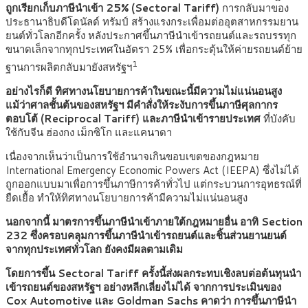
ถูกเรียกเก็บภาษีนำเข้า 25% (Sectoral Tariff)
การกลับมาของ
ประธานาธิบดีโดนัลด์ ทรัมป์ สร้างแรงกระเพื่อมต่ออุตสาหกรรมยาน
ยนต์ทั่วโลกอีกครั้ง หลังประกาศขึ้นภาษีนำเข้ารถยนต์และรถบรรทุก
ขนาดเล็กจากทุกประเทศในอัตรา 25% เพื่อกระตุ้นให้ค่ายรถยนต์ย้าย
1
ฐานการผลิตกลับมายังสหรัฐฯ
อย่างไรก็ดี ทิศทางนโยบายการค้าในขณะนี้มีความไม่แน่นอนสูง
แม้ว่าศาลชั้นต้นของสหรัฐฯ มีคำสั่งให้ระงับการขึ้นภาษีศุลกากร
ตอบโต้ (Reciprocal Tariff) และภาษีนำเข้ารายประเทศ
ที่บังคับ
ใช้กับจีน ฮ่องกง เม็กซิโก และแคนาดา
เนื่องจากเห็นว่าเป็นการใช้อำนาจเกินขอบเขตของกฎหมาย
International Emergency Economic Powers Act (IEEPA) ซึ่งไม่ได้
ถูกออกแบบมาเพื่อการขึ้นภาษีการค้าทั่วไป แต่กระบวนการอุทธรณ์ที่
ยืดเยื้อ ทำให้ทิศทางนโยบายการค้ามีความไม่แน่นอนสูง
นอกจากนี้ มาตรการขึ้นภาษีนำเข้าภายใต้กฎหมายอื่น อาทิ Section
232 ซึ่งครอบคลุมการขึ้นภาษีนำเข้ารถยนต์และชิ้นส่วนยานยนต์
จากทุกประเทศทั่วโลก ยังคงมีผลตามเดิม
โดยการขึ้น Sectoral Tariff ครั้งนี้ส่งผลกระทบเชิงลบต่อต้นทุนนำ
เข้ารถยนต์ของสหรัฐฯ อย่างหลีกเลี่ยงไม่ได้ จากการประเมินของ
Cox Automotive และ Goldman Sachs คาดว่า การขึ้นภาษีนำ