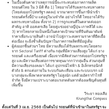
ในเบื้องต้นคาดว่าเหตุการณ์นี้จะกระทบต่อภาคการผลิต
รถยนต์ไทย ใน 3 มิติ คือ 1) ไทยอาจได้รับผลกระทบทางตรง
(ไทยส่งออกไปสหรัฐฯ ลดลง) จากมาตรการขึ้นภาษีนำเข้า
รถยนต์ครั้งนี้บ้าง แต่อยู่ในวงจำกัด อย่างไรก็ดี ไทยอาจได้รับ
ผลกระทบทางอ้อม ทั้งจาก 2) การถูกแทนที่ในตลาดส่งออก
สำคัญ อาทิ ออสเตรเลีย โดยคู่แข่งอย่างญี่ปุ่น เกาหลีใต้ และ
3) หากไทยกลายเป็นหนึ่งในตลาดเป้าหมายที่จีนหันมาดัมพ์
ราคาเพื่อระบายสินค้า อาจนำไปสู่ภาวะสงครามราคาที่ยืดเยื้อ
ต่อเนื่อง จะยิ่งซ้ำเติมปัญหาในภาคการผลิตที่มีอยู่เดิม
ผู้ส่งออกชิ้นส่วนฯ ไทย มีความเสี่ยงได้รับผลกระทบโดยตรง
จาก Sectoral Tariff ต่างกัน กลุ่มที่มีความเสี่ยงสูง ได้แก่ ยาง
รถยนต์ และเครื่องยนต์ เนื่องจากมีสัดส่วนการส่งออกไปสหรัฐฯ
สูง และมีความเสี่ยงต่อการขาดทุนมากกว่ากลุ่มอื่น ส่วนกลุ่มที่
มีความเสี่ยงรองลงมา ได้แก่ อุปกรณ์ไฟฟ้า & อิเล็กทรอนิกส์
ตัวถัง & ตกแต่งภายใน ระบบกันสะเทือน และระบบเบรก แม้
บางกลุ่มจะพึ่งพาตลาดสหรัฐฯ ไม่สูงนัก แต่ด้วยอัตรากำไรที่
จำกัด จึงมีความเปราะบางต่อแรงกดดันหากต้องเผชิญต้นทุนที่
เพิ่มขึ้น
วีระยา ทองเสือ
Krungthai Compass
ตั้งแต่วันที่ 3 เม.ย. 2568 เป็นต้นไป รถยนต์ที่นำเข้ามาในสหรัฐฯ จะ