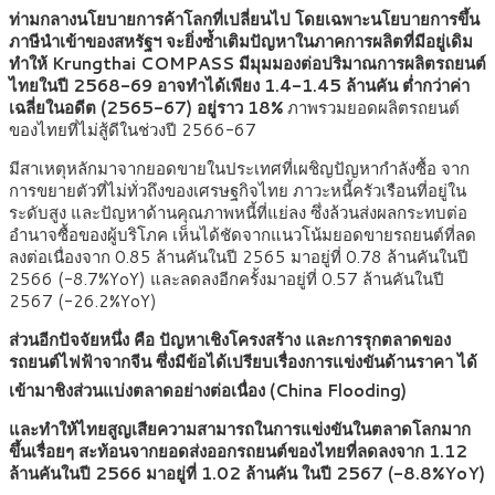
ท่ามกลางนโยบายการค้าโลกที่เปลี่ยนไป โดยเฉพาะนโยบายการขึ้น
ภาษีนำเข้าของสหรัฐฯ จะยิ่งซ้ำเติมปัญหาในภาคการผลิตที่มีอยู่เดิม
ทำให้ Krungthai COMPASS มีมุมมองต่อปริมาณการผลิตรถยนต์
ไทยในปี 2568-69 อาจทำได้เพียง 1.4-1.45 ล้านคัน ต่ำกว่าค่า
เฉลี่ยในอดีต (2565-67) อยู่ราว 18%
ภาพรวมยอดผลิตรถยนต์
ของไทยที่ไม่สู้ดีในช่วงปี 2566-67
มีสาเหตุหลักมาจากยอดขายในประเทศที่เผชิญปัญหากำลังซื้อ จาก
การขยายตัวที่ไม่ทั่วถึงของเศรษฐกิจไทย ภาวะหนี้ครัวเรือนที่อยู่ใน
ระดับสูง และปัญหาด้านคุณภาพหนี้ที่แย่ลง ซึ่งล้วนส่งผลกระทบต่อ
อำนาจซื้อของผู้บริโภค เห็นได้ชัดจากแนวโน้มยอดขายรถยนต์ที่ลด
ลงต่อเนื่องจาก 0.85 ล้านคันในปี 2565 มาอยู่ที่ 0.78 ล้านคันในปี
2566 (-8.7%YoY) และลดลงอีกครั้งมาอยู่ที่ 0.57 ล้านคันในปี
2567 (-26.2%YoY)
ส่วนอีกปัจจัยหนึ่ง คือ ปัญหาเชิงโครงสร้าง และการรุกตลาดของ
รถยนต์ไฟฟ้าจากจีน ซึ่งมีข้อได้เปรียบเรื่องการแข่งขันด้านราคา ได้
เข้ามาชิงส่วนแบ่งตลาดอย่างต่อเนื่อง (China Flooding)
และทำให้ไทยสูญเสียความสามารถในการแข่งขันในตลาดโลกมาก
ขึ้นเรื่อยๆ สะท้อนจากยอดส่งออกรถยนต์ของไทยที่ลดลงจาก 1.12
ล้านคันในปี 2566 มาอยู่ที่ 1.02 ล้านคัน ในปี 2567 (-8.8%YoY)