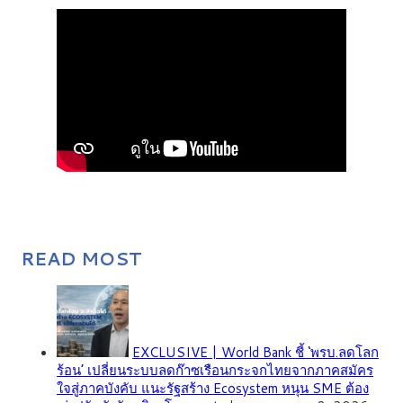
READ MOST
EXCLUSIVE | World Bank ชี้ ‘พรบ.ลดโลก
ร้อน’ เปลี่ยนระบบลดก๊าซเรือนกระจกไทยจากภาคสมัคร
ใจสู่ภาคบังคับ แนะรัฐสร้าง Ecosystem หนุน SME ต้อง