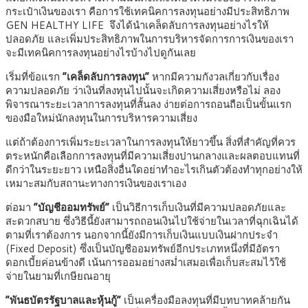
กระเป๋าเงินของเรา คือการใช้เทคนิคการลงทุนอย่างมีประสิทธิภาพ
GEN HEALTHY LIFE จึงได้นำเคล็ดลับการลงทุนอย่างไรให้
ปลอดภัย และเพิ่มประสิทธิภาพในการบริหารจัดการการเงินของเรา
จะมีเทคนิคการลงทุนอย่างไรบ้างไปดูกันเลย
เริ่มที่ข้อแรก
“เคล็ดลับการลงทุน”
หากมีความกังวลเกี่ยวกับเรื่อง
ความปลอดภัย ว่าเงินที่ลงทุนไปนั้นจะเกิดความเสี่ยงหรือไม่ ลอง
พิจารณาระยะเวลาการลงทุนที่สั้นลง ง่ายต่อการถอนถือเป็นขั้นแรก
ของมือใหม่นักลงทุนในการบริหารความเสี่ยง
แต่ถ้าต้องการเพิ่มระยะเวลาในการลงทุนให้ยาวขึ้น สิ่งที่สำคัญที่ควร
ตระหนักคือเลือกการลงทุนที่มีความเสี่ยงปานกลางและผลตอบแทนที่
ดีกว่าในระยะยาว เหนือสิ่งอื่นใดอย่าทำอะไรเกินตัวต้องทำทุกอย่างให้
เหมาะสมกับสถานะทางการเงินของเราเอง
ต่อมา
“บัญชีออมทรัพย์”
เป็นวิธีการเก็บเงินที่มีความปลอดภัยและ
สะดวกสบาย ซึ่งวิธีนี้ยังสามารถถอนเงินไปใช้จ่ายในเวลาที่ฉุกเฉินได้
ตามที่เราต้องการ นอกจากนี้ยังมีการเก็บเงินแบบเงินฝากประจำ
(Fixed Deposit) ซึ่งเป็นบัญชีออมทรัพย์อีกประเภทหนึ่งที่มีอัตรา
ดอกเบี้ยค่อนข้างดี เน้นการออมอย่างสม่ำเสมอเพื่อเก็บสะสมไว้ใช้
จ่ายในยามที่เกษียณอายุ
“พันธบัตรรัฐบาลและหุ้นกู้”
เป็นเครื่องมือลงทุนที่มีบทบาทคล้ายกัน