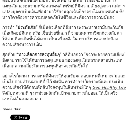
ตอบแทนที่เพิ่มขึ้นตามอัตราเงินเฟ้อ โดยเฉพาะเมื่อเทียบกับการ
ลงทุนในกองทุนรวมหรือตลาดหลักทรัพย์ที่มีความเสี่ยงสูงกว่า แต่การ
แปลงมูลค่าเป็นเงินเพื่อนำมาใช้ยามฉุกเฉินก็อาจจะไม่ง่ายเช่นกัน ซึ่ง
หากใครต้องการความปลอดภัยในชีวิตและต้องการความมั่นคง
การทำ
“ประกันภัย”
ก็เป็นตัวเลือกที่ดีมาก เพราะหากเรามีประกันภัย
เมื่อเกิดอุบัติเหตุ หรือ เจ็บป่วยขึ้นมา ก็ช่วยลดความวิตกกังวลกับค่า
ใช้จ่ายที่จะเกิดขึ้นได้มาก เป็นเครื่องมือในการบริหารและปกป้อง
ความเสี่ยงทางการเงิน
สุดท้าย
“ทางเลือกการลงทุนอื่นๆ”
วลีที่บอกว่า “จงกระจายความเสี่ยง”
ยังสามารถใช้ได้กับการลงทุนเสมอ ลองลงทุนในหลากหลายประเภท
เพื่อลดความเสี่ยงในการลงทุนที่อาจจะเกิดขึ้นได้
อย่างไรก็ตาม การลงทุนที่ดีควรให้คุณรับผลตอบแทนที่เหมาะสมและ
เป็นไปตามเป้าหมายที่ตั้งไว้ ดังนั้น ควรทำการวิเคราะห์และประเมิน
ความเสี่ยงให้ดีก่อนตัดสินใจลงทุนในสินทรัพย์ใดๆ
Gen Healthy Life
จึงมีบทความดี ๆ มาช่วยผลักดันเป้าหมายการเก็บออมให้เป็นจริง
แบบไม่อั้นตลอดเวลา
Share this: