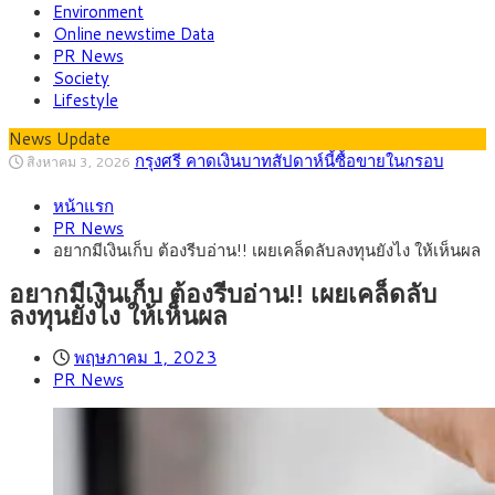
Environment
Online newstime Data
PR News
Society
Lifestyle
News Update
กรุงศรี คาดเงินบาทสัปดาห์นี้ซื้อขายในกรอบ
สิงหาคม 3, 2026
33.00-33.60 ติดตามข้อมูลจ้างงานสหรัฐฯ
“เอกนิติ” เปิดเครื่องยนต์เศรษฐกิจใหม่ของไทย
สิงหาคม 1, 2026
เดินหน้า 5 ยุทธศาสตร์ รื้อโครงสร้างเศรษฐกิจ ดันไทยโตเต็ม
หน้าแรก
ภัยเงียบใกล้ตัวเด็ก LSD “แสตมป์เมา” ยาเสพ
กรกฎาคม 27, 2026
ศักยภาพ
PR News
ติดลายการ์ตูน กรมศุลกากร เตือนผู้ปกครองเฝ้าระวัง หลังยึดล็อต
กรุงศรี คาดเงินบาทสัปดาห์นี้ (27–31 ก.ค.
กรกฎาคม 27, 2026
อยากมีเงินเก็บ ต้องรีบอ่าน!! เผยเคล็ดลับลงทุนยังไง ให้เห็นผล
ใหญ่จากเยอรมนี
2569) ซื้อขายในกรอบ 33.40-34.00 มองเฟดคงดอกเบี้ย
ครม.ไฟเขียวหลักการ ร่าง พ.ร.ฎ. เปิดทาง รฟม.เดิน
สิงหาคม 5, 2026
หน้ารถไฟฟ้าสงขลา โมโนเรล 12.54 กม. เชื่อมเมืองหาดใหญ่
สธ.ชี้ รพ.รัฐแบกรับผู้ป่วยบัตรทอง 87% แต่ได้งบ
สิงหาคม 4, 2026
อยากมีเงินเก็บ ต้องรีบอ่าน!! เผยเคล็ดลับ
รายหัวเพียง 2,618 บาท เสนอทบทวนจัดสรรงบให้สอดคล้องภาระ
กรุงศรี คาดเงินบาทสัปดาห์นี้ซื้อขายในกรอบ
สิงหาคม 3, 2026
ลงทุนยังไง ให้เห็นผล
งานจริง
33.00-33.60 ติดตามข้อมูลจ้างงานสหรัฐฯ
พฤษภาคม 1, 2023
PR News