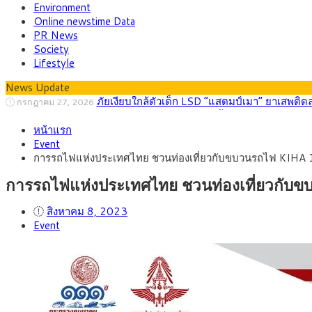
Environment
Online newstime Data
PR News
Society
Lifestyle
News Update
กรุงศรี คาดเงินบาทสัปดาห์นี้ (27–31 ก.ค. 2
กรกฎาคม 27, 2026
ครม.ไฟเขียวหลักการ ร่าง พ.ร.ฎ. เปิดทาง รฟม.เดิ
สิงหาคม 5, 2026
หน้าแรก
สธ.ชี้ รพ.รัฐแบกรับผู้ป่วยบัตรทอง 87% แต่ได้ง
สิงหาคม 4, 2026
Event
กรุงศรี คาดเงินบาทสัปดาห์นี้ซื้อขายในกรอบ 33.0
สิงหาคม 3, 2026
การรถไฟแห่งประเทศไทย ชวนท่องเที่ยวกับขบวนรถไฟ KIHA 18
“เอกนิติ” เปิดเครื่องยนต์เศรษฐกิจใหม่ของไทย เดิ
สิงหาคม 1, 2026
ภัยเงียบใกล้ตัวเด็ก LSD “แสตมป์เมา” ยาเสพติด
กรกฎาคม 27, 2026
การรถไฟแห่งประเทศไทย ชวนท่องเที่ยวกับข
สิงหาคม 8, 2023
Event