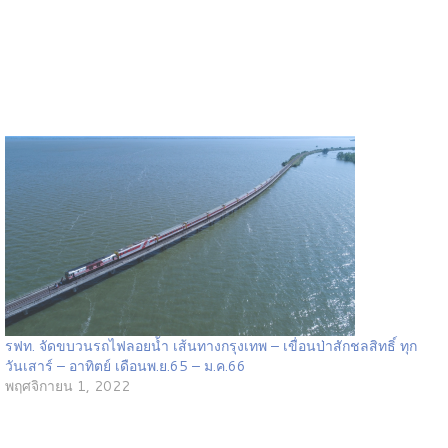
รฟท. จัดขบวนรถไฟลอยน้ำ เส้นทางกรุงเทพ – เขื่อนป่าสักชลสิทธิ์ ทุก
วันเสาร์ – อาทิตย์ เดือนพ.ย.65 – ม.ค.66
พฤศจิกายน 1, 2022