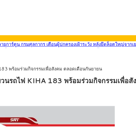
569) ซื้อขายในกรอบ 33.40-34.00 มองเฟดคงดอกเบี้ย
นหน้ารถไฟฟ้าสงขลา โมโนเรล 12.54 กม. เชื่อมเมืองหาดใหญ่
บรายหัวเพียง 2,618 บาท เสนอทบทวนจัดสรรงบให้สอดคล้องภาระงานจริง
0-33.60 ติดตามข้อมูลจ้างงานสหรัฐฯ
3 พร้อมร่วมกิจกรรมเพื่อสังคม ตลอดเดือนกันยายน
นหน้า 5 ยุทธศาสตร์ รื้อโครงสร้างเศรษฐกิจ ดันไทยโตเต็มศักยภาพ
ลายการ์ตูน กรมศุลกากร เตือนผู้ปกครองเฝ้าระวัง หลังยึดล็อตใหญ่จากเ
บวนรถไฟ KIHA 183 พร้อมร่วมกิจกรรมเพื่อส