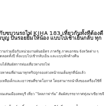
ับขบวนรถไฟ KIHA 183 เที่ยวกันทั้งทีต้องดี
มบุญ ปันรอยยิ้มให้น้อง แบบไปเช้าเย็นกลับ ทุก
ามร่วมมือกับหน่วยงานพันธมิตร ภาครัฐ ภาคเอกชน จังหวัดต่าง ๆ
ลอดทั้งปี ทั้งแบบไปเช้ากลับเย็น และแบบพักค้างคืน
งได้สัมผัสการท่องเที่ยวทางรถไฟ
หาคมที่ผ่านมาทุกทริปถูกจองล่วงหน้าจนเต็มทุกที่นั่งแล้ว
ยเหลือเด็กและเยาวชนที่ขาดโอกาส โดยสามารถนำสิ่งของเครื่องใช้ที่
าณเสนเมืองลพบุรี เที่ยว “วัลลภาฟาร์ม” สัมผัสบรรยากาศทุ่งนาเขียวขจี