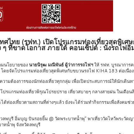
ศไทย (รฟท.) เปิดโปรแกรมท่องเที่ยวสุดพิเศษก
ง ๆ ที่ขาดโอกาส ภายใต้ คอนเซ็ปต์ : นั่งรถไฟอิ่
 ตามนโยบายของ
นายนิรุฒ มณีพันธ์ ผู้ว่าการรถไฟฯ
ให้ รฟท. บูรณาการคว
ศ โดยจัดโปรแกรมท่องเที่ยวสุดพิเศษกับขบวนรถไฟ KIHA 183 ต่อเนื่องต
ต้องการของนักท่องเที่ยวทุกกลุ่ม เพื่อเปิดประสบการณ์ให้นักเดินทา
สุด โปรแกรมท่องเที่ยวพิรุณโปรยปราย เที่ยวสบายๆ กลางสายฝน ในเดือนสิง
้ท่องเที่ยวตามสถานที่ต่างๆแล้ว ยังจะได้ร่วมทำกิจกรรมเพื่อสังคมช่ว
วลพบุรี อิ่มบุญ ปันรอยยิ้ม @ วัดพระบาทน้ำพุ” พาเที่ยววัดไหว้พระวัดญ
าทน้ำพุ จังหวัดลพบุรี