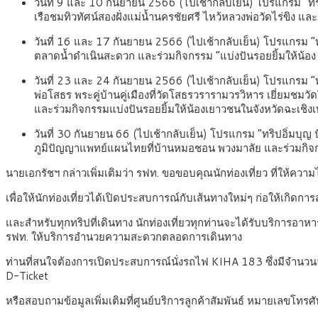
วันที่ 9 และ 10 กันยายน 2566 (ไปเช้ากลับเย็น) โปรแกรม “ท
เรือชมทิวทัศน์สองฝั่งแม่น้ำนครชัยศรี ไหว้หลวงพ่อวัดไร่ขิง แ
วันที่ 16 และ 17 กันยายน 2566 (ไปเช้ากลับเย็น) โปรแกรม “ทร
ตลาดน้ำดำเนินสะดวก และร่วมกิจกรรม “แบ่งปันรอยยิ้มให้น้อง น้อ
วันที่ 23 และ 24 กันยายน 2566 (ไปเช้ากลับเย็น) โปรแกรม “
พ่อโสธร พระคู่บ้านคู่เมืองที่วัดโสธรวรารามวรวิหาร เยี่ยมชม
และร่วมกิจกรรมแบ่งปันรอยยิ้มให้น้องเยาวชนในจังหวัดฉะเชิง
วันที่ 30 กันยายน 66 (ไปเช้ากลับเย็น) โปรแกรม “ทริปอิ่มบุ
ภูมิปัญญาแพทย์แผนไทยที่บ้านหมอชอน พวงมาลัย และร่วมกิจกร
นายเอกรัชฯ กล่าวเพิ่มเติมว่า รฟท. ขอขอบคุณนักท่องเที่ยว ที่ให
เพื่อให้นักท่องเที่ยวได้เปิดประสบการณ์กับเส้นทางใหม่ๆ ก่อให้เกิดกา
และสำหรับทุกทริปที่เดินทาง นักท่องเที่ยวทุกท่านจะได้รับบริการอาหา
รฟท. ให้บริการอำนวยความสะดวกตลอดการเดินทาง
ท่านที่สนใจต้องการเปิดประสบการณ์นั่งรถไฟ KIHA 183 ซึ่งมีจำนวนจำกั
D-Ticket
หรือสอบถามข้อมูลเพิ่มเติมที่ศูนย์บริการลูกค้าสัมพันธ์ หมายเลขโทร