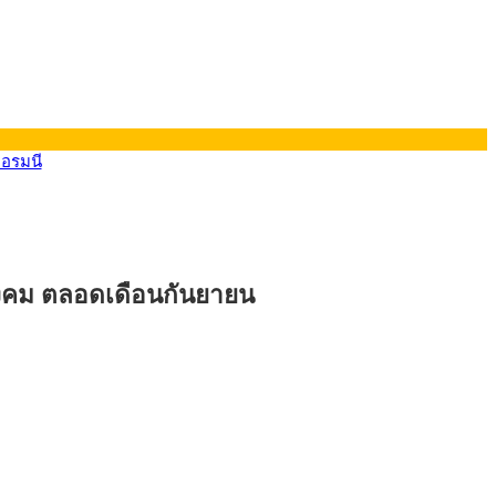
ยอรมนี
ังคม ตลอดเดือนกันยายน