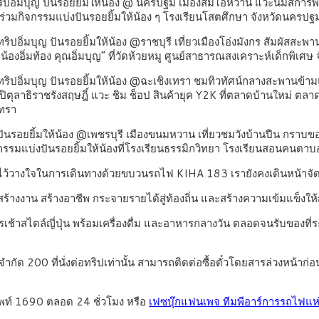
ริปอิ่มบุญ ปันรอยยิ้มให้น้อง @ นครปฐม เมืองส้มโอหวาน แวะนมัสการพ
ละร่วมกิจกรรมแบ่งปันรอยยิ้มให้น้อง ๆ โรงเรียนโสตศึกษา จังหวัดนครปฐ
ิปอิ่มบุญ ปันรอยยิ้มให้น้อง @ราชบุรี เที่ยวเมืองโอ่งมังกร สัมผัสส
งอิ่มท้อง คุณอิ่มบุญ” ที่วัดห้วยหมู ศูนย์สาธารณสงเคราะห์เด็กพิเศษ จ
ทริปอิ่มบุญ ปันรอยยิ้มให้น้อง @ฉะเชิงเทรา ชมทิวทัศน์กลางสะพานข้
วัดปิตุลาธิราชรังสฤษฎิ์ แวะ ชิม ช็อป สินค้ายุค Y2K ที่ตลาดบ้านใหม่
เทรา
ญ ปันรอยยิ้มให้น้อง @เพชรบุรี เมืองขนมหวาน เที่ยวชมวังบ้านปืน กร
รมแบ่งปันรอยยิ้มให้น้องที่โรงเรียนธรรมิกวิทยา โรงเรียนสอนคนตาบอ
้ความไว้วางใจในการเดินทางด้วยขบวนรถไฟ KIHA 183 เรายังคงเดินหน้า
รสร้างงาน สร้างอาชีพ กระจายรายได้สู่ท้องถิ่น และสร้างความเข้มแข็งให
รเช้าสไตล์ญี่ปุ่น พร้อมเครื่องดื่ม และอาหารกลางวัน ตลอดจนรับของที่ร
ด 200 ที่นั่งต่อทริปเท่านั้น สามารถติดต่อซื้อตั๋วโดยสารล่วงหน้าก่อน
ศัพท์ 1690 ตลอด 24 ชั่วโมง หรือ
เฟซบุ๊กแฟนเพจ ทีมพีอาร์การรถไฟแ