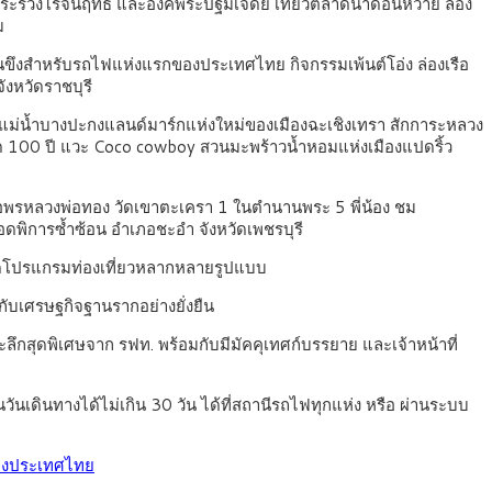
ระร่วงโรจน์ฤทธิ์ และองค์พระปฐมเจดีย์ เที่ยวตลาดน้ำดอนหวาย ล่อง
ม
ะพานขึงสำหรับรถไฟแห่งแรกของประเทศไทย กิจกรรมเพ้นต์โอ่ง ล่องเรือ
ังหวัดราชบุรี
ามแม่น้ำบางปะกงแลนด์มาร์กแห่งใหม่ของเมืองฉะเชิงเทรา สักการะหลวง
 ตลาด 100 ปี แวะ Coco cowboy สวนมะพร้าวน้ำหอมแห่งเมืองแปดริ้ว
าบขอพรหลวงพ่อทอง วัดเขาตะเครา 1 ในตำนานพระ 5 พี่น้อง ชม
ดพิการซ้ำซ้อน อำเภอชะอำ จังหวัดเพชรบุรี
จัดโปรแกรมท่องเที่ยวหลากหลายรูปแบบ
้กับเศรษฐกิจฐานรากอย่างยั่งยืน
ะลึกสุดพิเศษจาก รฟท. พร้อมกับมีมัคคุเทศก์บรรยาย และเจ้าหน้าที่
วันเดินทางได้ไม่เกิน 30 วัน ได้ที่สถานีรถไฟทุกแห่ง หรือ ผ่านระบบ
ห่งประเทศไทย