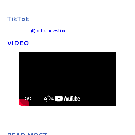
TikTok
@onlinenewstime
VIDEO