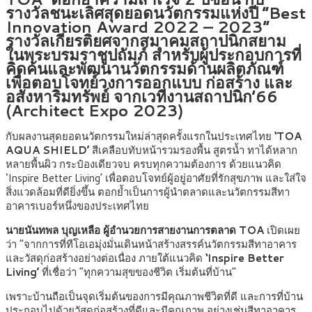
รางวัลชนะเลิศสุดยอดนวัตกรรมแห่งปี “Best
Innovation Award 2022 – 2023”
รางวัลเกียรติยศจากสมาคมสถาปนิกสยาม
ในพระบรมราชูปถัมภ์ สำหรับผู้ประกอบการที่
คิดค้นและพัฒนานวัตกรรมด้านผลิตภัณฑ์
เพื่อตอบโจทย์วงการออกแบบ ก่อสร้าง และ
อสังหาริมทรัพย์ จากเวทีงานสถาปนิก’66
(Architect Expo 2023)
กับผลงานสุดยอดนวัตกรรมใหม่ล่าสุดครั้งแรกในประเทศไทย
‘TOA
AQUA SHIELD’
สีเคลือบทับหน้ารวมรองพื้น สูตรน้ำ ทาได้หลาก
หลายพื้นผิว กระป๋องเดียวจบ ครบทุกความต้องการ ด้วยแนวคิด
‘Inspire Better Living’ เพื่อตอบโจทย์ผู้อยู่อาศัยที่รักสุขภาพ และใส่ใจ
สิ่งแวดล้อมที่ดียิ่งขึ้น ตอกย้ำเป็นการผู้นำตลาดและนวัตกรรมสีทา
อาคารเบอร์หนึ่งของประเทศไทย
นายนันทพล บุญเหลือ ผู้อำนวยการสายงานการตลาด TOA
เปิดเผย
ว่า “จากการที่ทีโอเอมุ่งมั่นเดินหน้าสร้างสรรค์นวัตกรรมสีทาอาคาร
และวัสดุก่อสร้างอย่างต่อเนื่อง ภายใต้แนวคิด
‘Inspire Better
Living’
ที่เชื่อว่า “ทุกความสุขของชีวิต เริ่มต้นที่บ้าน”
เพราะบ้านถือเป็นจุดเริ่มต้นของการมีคุณภาพชีวิตที่ดี และการที่บ้าน
ประกอบไปด้วยวัสดุก่อสร้างที่ดีและมีคุณภาพ อย่างเช่นสีทาอาคาร