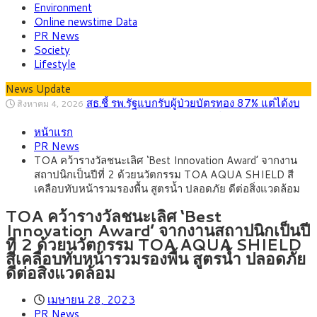
Environment
Online newstime Data
PR News
Society
Lifestyle
News Update
สธ.ชี้ รพ.รัฐแบกรับผู้ป่วยบัตรทอง 87% แต่ได้งบ
สิงหาคม 4, 2026
รายหัวเพียง 2,618 บาท เสนอทบทวนจัดสรรงบให้สอดคล้องภาระ
รัฐบาลวางกรอบคัด Data Center 4 มิติ รับลงทุน
สิงหาคม 10, 2026
งานจริง
หน้าแรก
7.5 แสนล้านบาท เน้นสร้างงานทักษะสูง–เชื่อม SMEs ไทย ดูแล
พาณิชย์ ร่วมลงพื้นที่ห้วยขวาง ลุยตรวจโรงแรม
สิงหาคม 10, 2026
PR News
ต้นทุนน้ำ–ไฟเป็นธรรม
ปล่อยเช่ารายวัน ร้านอาหารและเครื่องดื่ม ซาลอน พบต่างด้าวผิด
กรุงศรีคาดเงินบาทสัปดาห์นี้ซื้อขายในกรอบ
สิงหาคม 10, 2026
TOA คว้ารางวัลชนะเลิศ ‘Best Innovation Award’ จากงาน
กฎหมายเข้าข่ายสุ่มเสี่ยงนอมินี
32.80-33.40 ลุ้นเงินเฟ้อสหรัฐฯหลังจ้างงานแผ่ว
บีโอไอขานรับระเบียบใหม่ Data Center เดินหน้า
สิงหาคม 6, 2026
สถาปนิกเป็นปีที่ 2 ด้วยนวัตกรรม TOA AQUA SHIELD สี
ปรับเกณฑ์ คัดเข้มโครงการตอบโจทย์ประเทศ
ครม.ไฟเขียวหลักการ ร่าง พ.ร.ฎ. เปิดทาง รฟม.เดิน
สิงหาคม 5, 2026
เคลือบทับหน้ารวมรองพื้น สูตรน้ำ ปลอดภัย ดีต่อสิ่งแวดล้อม
หน้ารถไฟฟ้าสงขลา โมโนเรล 12.54 กม. เชื่อมเมืองหาดใหญ่
TOA คว้ารางวัลชนะเลิศ ‘Best
Innovation Award’ จากงานสถาปนิกเป็นปี
ที่ 2 ด้วยนวัตกรรม TOA AQUA SHIELD
สีเคลือบทับหน้ารวมรองพื้น สูตรน้ำ ปลอดภัย
ดีต่อสิ่งแวดล้อม
เมษายน 28, 2023
PR News