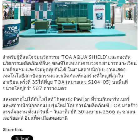
สำหรับผู้ที่สนใจชมนวัตกรรม ‘TOA AQUA SHIELD’ และกองทัพ
นวัตกรรมผลิตภัณฑ์อื่นๆ ของทีโอเอแบบครบวงจร สามารถแวะเวียน
มาเยี่ยมชม และร่วมพูดคุยกันได้ ในงานสถาปนิก’66 งานแสดง
เทคโนโลยีสถาปัตยกรรมและผลิตภัณฑ์ก่อสร้างที่ใหญ่ที่สุดใน
อาเซียน ครั้งที่ 35ได้ที่บูธ TOA (หมายเลข S104-05) บนพื้นที่
ขนาดใหญ่กว่า 587 ตารางเมตร
และพลาดไม่ได้กับไฮไลท์Thematic Pavilion ที่ร่วมกับพาร์ทเนอร์
และสถาปนิกนักออกแบบรุ่นใหม่ โดยการนำผลิตภัณฑ์ TOA มาสร้าง
สรรค์ผลงาน ตั้งแต่วันนี้ – วันอาทิตย์ที่ 30 เมษายน 2566 ณ ชาเลน
เจอร์ฮอลล์ อิมแพ็ค เมืองทองธานี
Share this: