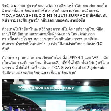
จึงนำมาต่อยอดสู่การพัฒนานวัตกรรมสีทาเหล็กให้ปลอดภัยและเป็น
มิตรต่อสิ่งแวดล้อมมากยิ่งขึ้น ล่าสุดกับผลงานสุดยอดนวัตกรรม
‘TOA AQUA SHIELD 2IN1 MULTI SURFACE
’
สีเคลือบทับ
หน้า รวมรองพื้น สูตรน้ำ กลิ่นอ่อน ปลอดภัยมากยิ่งขึ้น
ด้วยเทคโนโลยีนาโนอะคริลิกแอดวานซ์โมดิฟายด์จากยุโรป ที่ยึด
เกาะได้ดีเยี่ยมบนหลากหลายพื้นผิว ทั้งเหล็ก โลหะผิวมันวาว
กระเบื้องห้องน้ำ กระจก ฯลฯ สูตรน้ำ กลิ่นอ่อน สารระเหยที่เป็น
อันตรายต่ำกว่าสีน้ำมันทั่วไป 9 เท่า ใช้งานง่ายเปิดกระป๋องทาได้
ทันที
ด้วยมาตรฐานความปลอดภัยระดับโลกทั้ง LEED 4.1 และ WELL นับ
เป็นนวัตกรรมที่ยอดเยี่ยม เป็นทางเลือกที่ดีขึ้นไปอีกขั้นให้กับผู้บริโภค
นอกจากนี้ ยังได้รับเครื่องหมาย TOA Green Certified สัญลักษณ์กา
รันตีความปลอดภัยเพื่อคุณและสิ่งแวดล้อมด้วย”