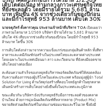
เติบโตต่อเนื่อง ท่ามกลางภาวะเศรษฐกิจไทย
ที่ยังชะลอตัว โดยมีรายได้รวม 5,681 ล้าน
บาท เพิ่มขึ้น 4% จากช่วงเดียวกันของปีก่อน
และมีกำไรสุทธิ 953 ล้านบาท เติบโต 30%
นายจตุภัทร์ ตั้งคารวคุณ ประธานเจ้าหน้าที่บริหาร TOA
เปิดเผยว่า
ภาพรวมไตรมาส 1/2569 บริษัทฯ มีรายได้รวม 5,681 ล้านบาท
เติบโต 4% เทียบจากช่วงเดียวกันของปีก่อน โดยมีกำไรสุทธิ 953
ล้านบาท โตขึ้น 30%
การเติบโตดังกล่าวมาจากความแข็งแกร่งของกลุ่มสินค้าหลัก ทั้งสีทา
อาคารและเคมีภัณฑ์ก่อสร้างในประเทศไทยและตลาดต่างประเทศ
โดยเฉพาะในประเทศเมียนมา ลาว และเวียดนาม ที่ยังคงมียอดขาย
เติบโตอย่างต่อเนื่อง
สะท้อนความสำเร็จของกลยุทธ์บริหารพอร์ตผลิตภัณฑ์ให้สอดคล้อง
กับความต้องการของผู้บริโภคในแต่ละประเทศ พร้อมมุ่งสู่ผู้นำ Total
Solution for Living ด้านวัสดุก่อสร้างที่ตอบโจทย์ลูกค้าในทุกตลาด
เดินหน้าสร้างการเติบโตอย่างยั่งยืนทั้งในประเทศและภูมิภาค
ขณะเดียวกัน บริษัทฯ ยังปรับกลยุทธ์รับมือการชะลอตัวของตลาด
บ้านใหม่ ด้วยการมุ่งเน้นผลิตภัณฑ์ที่หลากหลาย (Product Mix)
ขยายสัดส่วนผลิตภัณฑ์ในกลุ่มงานซ่อมแซมและรีโนเวท ซึ่งยังมี