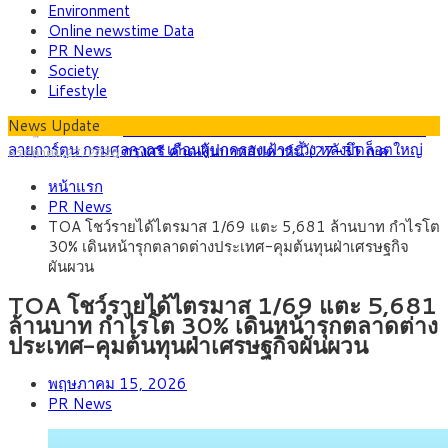
Environment
Online newstime Data
PR News
Society
Lifestyle
News Update
กรุงศรี คาดเงินบาทสัปดาห์นี้ (27–31 ก.ค.
กรกฎาคม 27, 2026
2569) ซื้อขายในกรอบ 33.40-34.00 มองเฟดคงดอกเบี้ย
ครม.ไฟเขียวหลักการ ร่าง พ.ร.ฎ. เปิดทาง รฟม.เดิน
สิงหาคม 5, 2026
หน้าแรก
หน้ารถไฟฟ้าสงขลา โมโนเรล 12.54 กม. เชื่อมเมืองหาดใหญ่
สธ.ชี้ รพ.รัฐแบกรับผู้ป่วยบัตรทอง 87% แต่ได้งบราย
สิงหาคม 4, 2026
PR News
หัวเพียง 2,618 บาท เสนอทบทวนจัดสรรงบให้สอดคล้องภาระงาน
กรุงศรี คาดเงินบาทสัปดาห์นี้ซื้อขายในกรอบ
สิงหาคม 3, 2026
TOA โชว์รายได้ไตรมาส 1/69 แตะ 5,681 ล้านบาท กำไรโต
จริง
33.00-33.60 ติดตามข้อมูลจ้างงานสหรัฐฯ
“เอกนิติ” เปิดเครื่องยนต์เศรษฐกิจใหม่ของไทย เดิน
สิงหาคม 1, 2026
30% เดินหน้ารุกตลาดต่างประเทศ-คุมต้นทุนฝ่าเศรษฐกิจ
หน้า 5 ยุทธศาสตร์ รื้อโครงสร้างเศรษฐกิจ ดันไทยโตเต็มศักยภาพ
ภัยเงียบใกล้ตัวเด็ก LSD “แสตมป์เมา” ยาเสพติด
กรกฎาคม 27, 2026
ผันผวน
ลายการ์ตูน กรมศุลกากร เตือนผู้ปกครองเฝ้าระวัง หลังยึดล็อตใหญ่
จากเยอรมนี
TOA โชว์รายได้ไตรมาส 1/69 แตะ 5,681
ล้านบาท กำไรโต 30% เดินหน้ารุกตลาดต่าง
ประเทศ-คุมต้นทุนฝ่าเศรษฐกิจผันผวน
พฤษภาคม 15, 2026
PR News