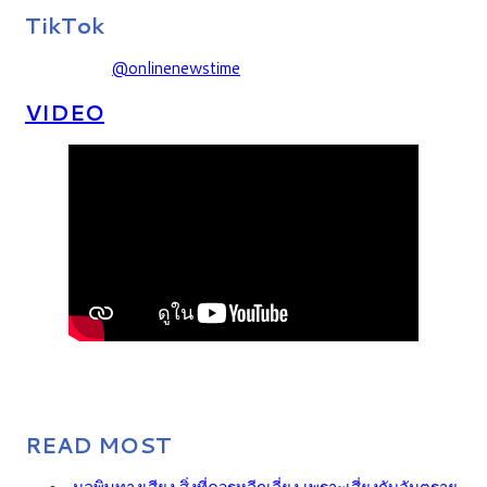
TikTok
@onlinenewstime
VIDEO
READ MOST