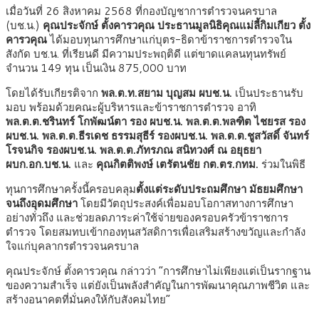
เมื่อวันที่ 26 สิงหาคม 2568 ที่กองบัญชาการตำรวจนครบาล
(บช.น.)
คุณประจักษ์ ตั้งคารวคุณ ประธานมูลนิธิคุณแม่ลี้กิมเกียว ตั้ง
คารวคุณ
ได้มอบทุนการศึกษาแก่บุตร-ธิดาข้าราชการตำรวจใน
สังกัด บช.น. ที่เรียนดี มีความประพฤติดี แต่ขาดแคลนทุนทรัพย์
จำนวน 149 ทุน เป็นเงิน 875,000 บาท
โดยได้รับเกียรติจาก
พล.ต.ท.สยาม บุญสม ผบช.น.
เป็นประธานรับ
มอบ พร้อมด้วยคณะผู้บริหารและข้าราชการตำรวจ อาทิ
พล.ต.ต.ชรินทร์ โกพัฒน์ตา
รอง ผบช.น.
พล.ต.ต.พลฑิต ไชยรส รอง
ผบช.น. พล.ต.ต.ธีรเดช ธรรมสุธีร์
รองผบช.น. พล.ต.ต.ชูสวัสดิ์ จันทร์
โรจนกิจ รองผบช.น.
พล.ต.ต.ภัทรภณ สนิทวงศ์ ณ อยุธยา
ผบก.อก.บช.น.
และ
คุณกิตติพงษ์ เตรัตนชัย
กต.ตร.กทม.
ร่วมในพิธี
ทุนการศึกษาครั้งนี้ครอบคลุม
ตั้งแต่ระดับประถมศึกษา มัธยมศึกษา
จนถึงอุดมศึกษา
โดยมีวัตถุประสงค์เพื่อมอบโอกาสทางการศึกษา
อย่างทั่วถึง และช่วยลดภาระค่าใช้จ่ายของครอบครัวข้าราชการ
ตำรวจ โดยสมทบเข้ากองทุนสวัสดิการเพื่อเสริมสร้างขวัญและกำลัง
ใจแก่บุคลากรตำรวจนครบาล
คุณประจักษ์ ตั้งคารวคุณ กล่าวว่า “การศึกษาไม่เพียงแต่เป็นรากฐาน
ของความสำเร็จ แต่ยังเป็นพลังสำคัญในการพัฒนาคุณภาพชีวิต และ
สร้างอนาคตที่มั่นคงให้กับสังคมไทย”