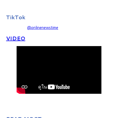
TikTok
@onlinenewstime
VIDEO