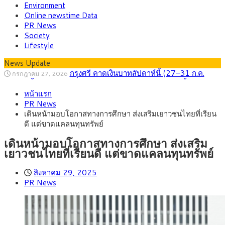
Environment
Online newstime Data
PR News
Society
Lifestyle
News Update
กรุงศรี คาดเงินบาทสัปดาห์นี้ (27–31 ก.ค.
กรกฎาคม 27, 2026
2569) ซื้อขายในกรอบ 33.40-34.00 มองเฟดคงดอกเบี้ย
ครม.ไฟเขียวหลักการ ร่าง พ.ร.ฎ. เปิดทาง รฟม.เดิน
สิงหาคม 5, 2026
หน้าแรก
หน้ารถไฟฟ้าสงขลา โมโนเรล 12.54 กม. เชื่อมเมืองหาดใหญ่
สธ.ชี้ รพ.รัฐแบกรับผู้ป่วยบัตรทอง 87% แต่ได้งบ
สิงหาคม 4, 2026
PR News
รายหัวเพียง 2,618 บาท เสนอทบทวนจัดสรรงบให้สอดคล้องภาระ
กรุงศรี คาดเงินบาทสัปดาห์นี้ซื้อขายในกรอบ
สิงหาคม 3, 2026
เดินหน้ามอบโอกาสทางการศึกษา ส่งเสริมเยาวชนไทยที่เรียน
งานจริง
33.00-33.60 ติดตามข้อมูลจ้างงานสหรัฐฯ
“เอกนิติ” เปิดเครื่องยนต์เศรษฐกิจใหม่ของไทย
สิงหาคม 1, 2026
ดี แต่ขาดแคลนทุนทรัพย์
เดินหน้า 5 ยุทธศาสตร์ รื้อโครงสร้างเศรษฐกิจ ดันไทยโตเต็ม
ภัยเงียบใกล้ตัวเด็ก LSD “แสตมป์เมา” ยาเสพ
กรกฎาคม 27, 2026
ศักยภาพ
ติดลายการ์ตูน กรมศุลกากร เตือนผู้ปกครองเฝ้าระวัง หลังยึดล็อต
เดินหน้ามอบโอกาสทางการศึกษา ส่งเสริม
ใหญ่จากเยอรมนี
เยาวชนไทยที่เรียนดี แต่ขาดแคลนทุนทรัพย์
สิงหาคม 29, 2025
PR News