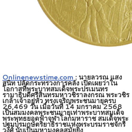
Onlinenewstime.com
:
นายลวรณ แสง
สนิท ปลัดกระทรวงการคลัง เปิดเผยว่าใน
โอกาสที่พระบาทสมเด็จพระปรเมนทร
รามาธิบดีศรีสินทรมหาวชิราลงกรณ พระวชิร
เกล้าเจ้าอยู่หัว ทรงเจริญพระชนมายุครบ
26,469 วัน เมื่อวันที่ 14 มกราคม 2568
เป็นสมมงคลพระชนมายุเท่าพระบาทสมเด็จ
พระพุทธยอดฟ้าจุฬาโลกมหาราช สมเด็จพระ
ปฐมบรมกษัตริยาธิราชแห่งพระบรมราชจักรี
วงศ์ นับเป็นมหามงคลสมัยยิ่ง