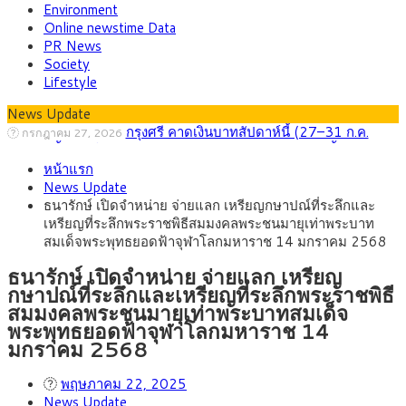
Environment
Online newstime Data
PR News
Society
Lifestyle
News Update
กรุงศรี คาดเงินบาทสัปดาห์นี้ (27–31 ก.ค.
กรกฎาคม 27, 2026
2569) ซื้อขายในกรอบ 33.40-34.00 มองเฟดคงดอกเบี้ย
ครม.ไฟเขียวหลักการ ร่าง พ.ร.ฎ. เปิดทาง รฟม.เดิน
สิงหาคม 5, 2026
หน้าแรก
หน้ารถไฟฟ้าสงขลา โมโนเรล 12.54 กม. เชื่อมเมืองหาดใหญ่
สธ.ชี้ รพ.รัฐแบกรับผู้ป่วยบัตรทอง 87% แต่ได้งบ
สิงหาคม 4, 2026
News Update
รายหัวเพียง 2,618 บาท เสนอทบทวนจัดสรรงบให้สอดคล้องภาระ
กรุงศรี คาดเงินบาทสัปดาห์นี้ซื้อขายในกรอบ
สิงหาคม 3, 2026
ธนารักษ์ เปิดจำหน่าย จ่ายแลก เหรียญกษาปณ์ที่ระลึกและ
งานจริง
33.00-33.60 ติดตามข้อมูลจ้างงานสหรัฐฯ
“เอกนิติ” เปิดเครื่องยนต์เศรษฐกิจใหม่ของไทย
สิงหาคม 1, 2026
เหรียญที่ระลึกพระราชพิธีสมมงคลพระชนมายุเท่าพระบาท
เดินหน้า 5 ยุทธศาสตร์ รื้อโครงสร้างเศรษฐกิจ ดันไทยโตเต็ม
ภัยเงียบใกล้ตัวเด็ก LSD “แสตมป์เมา” ยาเสพ
กรกฎาคม 27, 2026
สมเด็จพระพุทธยอดฟ้าจุฬาโลกมหาราช 14 มกราคม 2568
ศักยภาพ
ติดลายการ์ตูน กรมศุลกากร เตือนผู้ปกครองเฝ้าระวัง หลังยึดล็อต
ใหญ่จากเยอรมนี
ธนารักษ์ เปิดจำหน่าย จ่ายแลก เหรียญ
กษาปณ์ที่ระลึกและเหรียญที่ระลึกพระราชพิธี
สมมงคลพระชนมายุเท่าพระบาทสมเด็จ
พระพุทธยอดฟ้าจุฬาโลกมหาราช 14
มกราคม 2568
พฤษภาคม 22, 2025
News Update