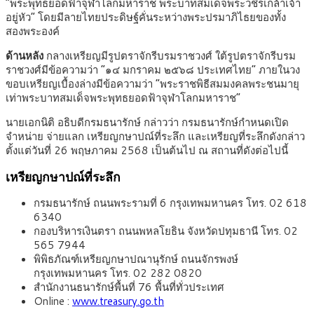
“พระพุทธยอดฟ้าจุฬาโลกมหาราช พระบาทสมเด็จพระวชิรเกล้าเจ้า
อยู่หัว” โดยมีลายไทยประดิษฐ์คั่นระหว่างพระปรมาภิไธยของทั้ง
สองพระองค์
ด้านหลัง
กลางเหรียญมีรูปตราจักรีบรมราชวงศ์ ใต้รูปตราจักรีบรม
ราชวงศ์มีข้อความว่า “๑๔ มกราคม ๒๕๖๘ ประเทศไทย” ภายในวง
ขอบเหรียญเบื้องล่างมีข้อความว่า “พระราชพิธีสมมงคลพระชนมายุ
เท่าพระบาทสมเด็จพระพุทธยอดฟ้าจุฬาโลกมหาราช”
นายเอกนิติ อธิบดีกรมธนารักษ์ กล่าวว่า กรมธนารักษ์กำหนดเปิด
จำหน่าย จ่ายแลก เหรียญกษาปณ์ที่ระลึก และเหรียญที่ระลึกดังกล่าว
ตั้งแต่วันที่ 26 พฤษภาคม 2568 เป็นต้นไป ณ สถานที่ดังต่อไปนี้
เหรียญกษาปณ์ที่ระลึก
กรมธนารักษ์ ถนนพระรามที่ 6 กรุงเทพมหานคร โทร. 02 618
6340
กองบริหารเงินตรา ถนนพหลโยธิน จังหวัดปทุมธานี โทร. 02
565 7944
พิพิธภัณฑ์เหรียญกษาปณานุรักษ์ ถนนจักรพงษ์
กรุงเทพมหานคร โทร. 02 282 0820
สำนักงานธนารักษ์พื้นที่ 76 พื้นที่ทั่วประเทศ
Online :
www.treasury.go.th