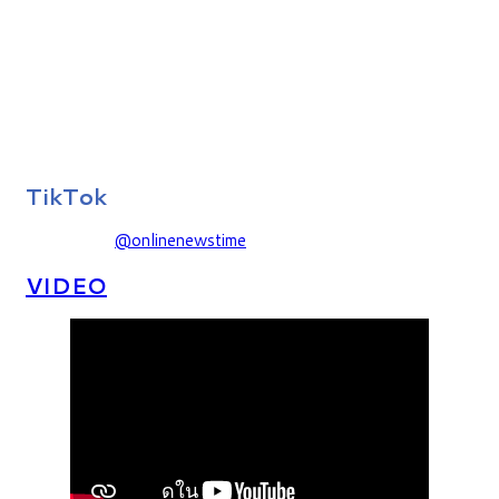
TikTok
@onlinenewstime
VIDEO