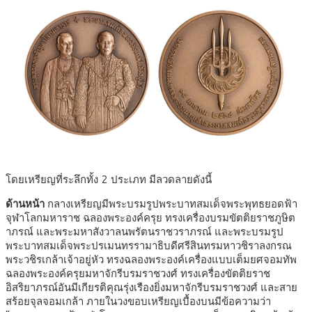
โดยเหรียญที่ระลึกทั้ง 2 ประเภท มีลวดลายดังนี้
ด้านหน้า
กลางเหรียญมีพระบรมรูปพระบาทสมเด็จพระพุทธยอดฟ้า
จุฬาโลกมหาราช ฉลองพระองค์ครุย ทรงเครื่องบรมขัตติยราชภูษิต
าภรณ์ และพระมหาสังวาลนพรัตนราชวราภรณ์ และพระบรมรูป
พระบาทสมเด็จพระปรเมนทรรามาธิบดีศรีสินทรมหาวชิราลงกรณ
พระวชิรเกล้าเจ้าอยู่หัว ทรงฉลองพระองค์เครื่องแบบเต็มยศจอมทัพ
ฉลองพระองค์ครุยมหาจักรีบรมราชวงศ์ ทรงเครื่องขัตติยราช
อิสริยาภรณ์อันมีเกียรติคุณรุ่งเรืองยิ่งมหาจักรีบรมราชวงศ์ และสาย
สร้อยจุลจอมเกล้า ภายในวงขอบเหรียญเบื้องบนมีข้อความว่า