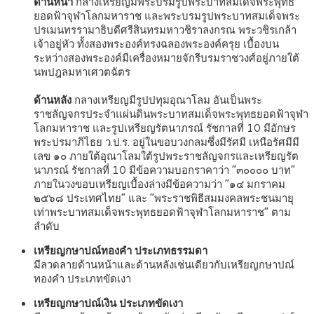
ด้านหน้า
กลางเหรียญมีพระบรมรูปพระบาทสมเด็จพระพุทธ
ยอดฟ้าจุฬาโลกมหาราช และพระบรมรูปพระบาทสมเด็จพระ
ปรเมนทรรามาธิบดีศรีสินทรมหาวชิราลงกรณ พระวชิรเกล้า
เจ้าอยู่หัว ทั้งสองพระองค์ทรงฉลองพระองค์ครุย เบื้องบน
ระหว่างสองพระองค์มีเครื่องหมายจักรีบรมราชวงศ์อยู่ภายใต้
นพปฎลมหาเศวตฉัตร
ด้านหลัง
กลางเหรียญมีรูปปทุมอุณาโลม อันเป็นพระ
ราชลัญจกรประจำแผ่นดินพระบาทสมเด็จพระพุทธยอดฟ้าจุฬา
โลกมหาราช และรูปเหรียญรัตนาภรณ์ รัชกาลที่ 10 มีอักษร
พระปรมาภิไธย ว.ป.ร. อยู่ในขอบวงกลมซึ่งมีรัศมี เหนือรัศมีมี
เลข ๑๐ ภายใต้อุณาโลมใต้รูปพระราชลัญจกรและเหรียญรัต
นาภรณ์ รัชกาลที่ 10 มีข้อความบอกราคาว่า “๓๐๐๐๐ บาท”
ภายในวงขอบเหรียญเบื้องล่างมีข้อความว่า “๑๔ มกราคม
๒๕๖๘ ประเทศไทย” และ “พระราชพิธีสมมงคลพระชนมายุ
เท่าพระบาทสมเด็จพระพุทธยอดฟ้าจุฬาโลกมหาราช” ตาม
ลำดับ
เหรียญกษาปณ์ทองคำ ประเภทธรรมดา
มีลวดลายด้านหน้าและด้านหลังเช่นเดียวกับเหรียญกษาปณ์
ทองคำ ประเภทขัดเงา
เหรียญกษาปณ์เงิน ประเภทขัดเงา