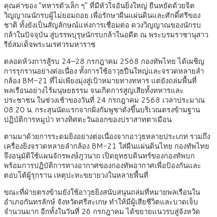
คุณค่าของ “ทหารตัวเล็ก ๆ” ที่มีหัวใจอันยิ่งใหญ่ ยืนหยัดด้วยจิต
วิญญาณนักรบผู้ไม่ยอมถอย เพื่อรักษาผืนแผ่นดินและศักดิ์ศรีของ
ชาติ ทั้งยังเป็นสัญลักษณ์แห่งการเชื่อมต่อ ดวงวิญญาณของนักรบ
กล้าในปัจจุบัน สู่บรรพบุรุษนักรบกล้าในอดีต ณ พระบรมราชานุสาว
รีย์สมเด็จพระนเรศวรมหาราช
ตลอดห้วงการสู้รบ 24–28 กรกฎาคม 2568 กองทัพไทย ได้เผชิญ
การรุกรานอย่างต่อเนื่อง ทั้งการใช้อาวุธปืนใหญ่และจรวดหลายลำ
กล้อง BM-21 ที่ไม่เพียงมุ่งสู่เป้าหมายทางทหาร แต่ยังถล่มพื้นที่
พลเรือนอย่างไร้มนุษยธรรม จนเกิดการสูญเสียทั้งทหารและ
ประชาชน ในช่วงเช้าของวันที่ 24 กรกฎาคม 2568 เวลาประมาณ
08.20 น. กระสุนนัดแรกจากฝั่งกัมพูชาดังขึ้นบริเวณตรงข้ามฐาน
ปฏิบัติการหมูป่า ทางทิศตะวันออกของปราสาทตาเมือน
ตามมาด้วยการระดมยิงอย่างต่อเนื่องจากอาวุธหลายประเภท รวมถึง
เครื่องยิงจรวดหลายลำกล้อง BM-21 ใส่ผืนแผ่นดินไทย กองทัพไทย
จึงอนุมัติใช้แผนจักรพงษ์ภูวนาถ เปิดยุทธบดินทร์ของกองทัพบก
พร้อมการปฏิบัติการทางอากาศของกองทัพอากาศเพื่อป้องกันและ
ตอบโต้ผู้รุกราน เหตุปะทะขยายวงในหลายพื้นที่
ขณะที่ฝ่ายตรงข้ามยังใช้อาวุธยิงสนับสนุนถล่มที่หมายพลเรือนใน
อำเภอกันทรลักษ์ จังหวัดศรีสะเกษ ทำให้มีผู้เสียชีวิตและบาดเจ็บ
จำนวนมาก อีกทั้งในวันที่ 26 กรกฎาคม ได้ขยายแนวรบสู่จังหวัด