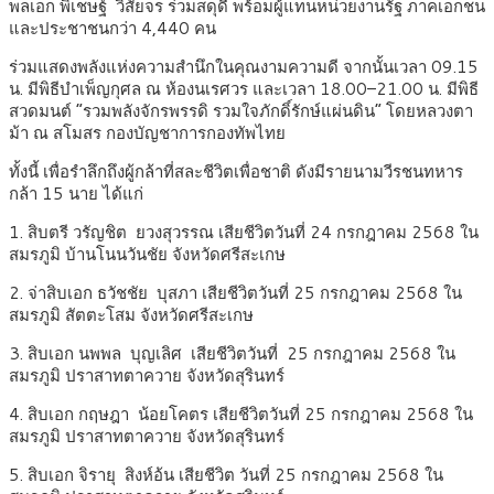
พลเอก พิเชษฐ์ วิสัยจร ร่วมสดุดี พร้อมผู้แทนหน่วยงานรัฐ ภาคเอกชน
และประชาชนกว่า 4,440 คน
ร่วมแสดงพลังแห่งความสำนึกในคุณงามความดี จากนั้นเวลา 09.15
น. มีพิธีบำเพ็ญกุศล ณ ห้องนเรศวร และเวลา 18.00–21.00 น. มีพิธี
สวดมนต์ “รวมพลังจักรพรรดิ รวมใจภักดิ์รักษ์แผ่นดิน” โดยหลวงตา
ม้า ณ สโมสร กองบัญชาการกองทัพไทย
ทั้งนี้ เพื่อรำลึกถึงผู้กล้าที่สละชีวิตเพื่อชาติ ดังมีรายนามวีรชนทหาร
กล้า 15 นาย ได้แก่
1. สิบตรี วรัญชิต ยวงสุวรรณ เสียชีวิตวันที่ 24 กรกฎาคม 2568 ใน
สมรภูมิ บ้านโนนวันชัย จังหวัดศรีสะเกษ
2. จ่าสิบเอก ธวัชชัย บุสภา เสียชีวิตวันที่ 25 กรกฎาคม 2568 ใน
สมรภูมิ สัตตะโสม จังหวัดศรีสะเกษ
3. สิบเอก นพพล บุญเลิศ เสียชีวิตวันที่ 25 กรกฎาคม 2568 ใน
สมรภูมิ ปราสาทตาควาย จังหวัดสุรินทร์
4. สิบเอก กฤษฎา น้อยโคตร เสียชีวิตวันที่ 25 กรกฎาคม 2568 ใน
สมรภูมิ ปราสาทตาควาย จังหวัดสุรินทร์
5. สิบเอก จิรายุ สิงห์อ้น เสียชีวิต วันที่ 25 กรกฎาคม 2568 ใน