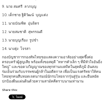
9. นาย สมศรี ลาภบุญ
10. เด็กชาย ฐิติวัฒน์ บุญแต่ง
11. นายบัณฑิต อุ่นจิตร
12. นายสมชาติ สุพรรณดี
13. นายบุญเรือง รูปขำ
14. นางฮุ่ง โจรสา
กองบัญชาการกองทัพไทยขอแสดงความอาลัยอย่างสุดซึ้งต่อ
ครอบครัวผู้สูญเสีย พร้อมทั้งขอสดุดี “ทหารตัวเล็ก ๆ ที่มีหัวใจอันยิ่ง
ใหญ่” และขอดวงวิญญาณของทุกท่านจงสถิตในสุคติภูมิ อันสงบ
ร่มเย็นร่วมกับบรรพชนผู้กล้าในอดีตกาล เพื่อเป็นแรงศรัทธาให้คน
ไทยทุกคนสืบทอดเจตนารมณ์นักรบไทยจากรุ่นสู่รุ่น และยืนหยัด
ปกป้องผืนแผ่นดินด้วยความสามัคคีตราบนานเท่านาน
Share this: