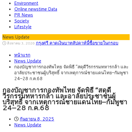
Environment
Online newstime Data
PR News
Society
Lifestyle
News Update
กรุงศรี คาดเงินบาทสัปดาห์นี้ซื้อขายในกรอบ
สิงหาคม 3, 2026
33.00-33.60 ติดตามข้อมูลจ้างงานสหรัฐฯ
“เอกนิติ” เปิดเครื่องยนต์เศรษฐกิจใหม่ของไทย
สิงหาคม 1, 2026
หน้าแรก
เดินหน้า 5 ยุทธศาสตร์ รื้อโครงสร้างเศรษฐกิจ ดันไทยโตเต็ม
ภัยเงียบใกล้ตัวเด็ก LSD “แสตมป์เมา” ยาเสพ
กรกฎาคม 27, 2026
News Update
ศักยภาพ
ติดลายการ์ตูน กรมศุลกากร เตือนผู้ปกครองเฝ้าระวัง หลังยึดล็อต
กรุงศรี คาดเงินบาทสัปดาห์นี้ (27–31 ก.ค.
กรกฎาคม 27, 2026
กองบัญชาการกองทัพไทย จัดพิธี “สดุดีวีรกรรมทหารกล้า และ
ใหญ่จากเยอรมนี
2569) ซื้อขายในกรอบ 33.40-34.00 มองเฟดคงดอกเบี้ย
ครม.ไฟเขียวหลักการ ร่าง พ.ร.ฎ. เปิดทาง รฟม.เดิน
สิงหาคม 5, 2026
อาลัยประชาชนผู้บริสุทธิ์ จากเหตุการณ์ชายแดนไทย–กัมพูชา
หน้ารถไฟฟ้าสงขลา โมโนเรล 12.54 กม. เชื่อมเมืองหาดใหญ่
สธ.ชี้ รพ.รัฐแบกรับผู้ป่วยบัตรทอง 87% แต่ได้งบ
สิงหาคม 4, 2026
24–28 ก.ค.68
รายหัวเพียง 2,618 บาท เสนอทบทวนจัดสรรงบให้สอดคล้องภาระ
งานจริง
กองบัญชาการกองทัพไทย จัดพิธี “สดุดี
วีรกรรมทหารกล้า และอาลัยประชาชนผู้
บริสุทธิ์ จากเหตุการณ์ชายแดนไทย–กัมพูชา
24–28 ก.ค.68
กันยายน 8, 2025
News Update