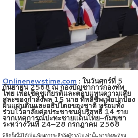
Onlinenewstime.com
: ในวันศุกร์ที่ 5
กันยายน 2568 ณ กองบัญชาการกองทัพ
ไทย เพื่อเชิดชูเกียรติและตอบแทนความเสีย
สละของกำลังพล 15 นาย ที่พลีชีพเพื่อปกป้อง
ผืนแผ่นดินและอธิปไตยของชาติ พร้อมทั้ง
ร่วมไว้อาลัยต่อประชาชนผู้บริสุทธิ์ 14 ราย
จากเหตุการณ์ปะทะชายแดนไทย–กัมพูชา
ระหว่างวันที่ 24–28 กรกฎาคม 2568
พิธีครั้งนี้มิได้เป็นเพียงการระลึกถึงผู้จากไปเท่านั้น หากยังสะท้อน