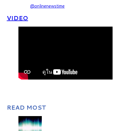
@onlinenewstime
VIDEO
READ MOST