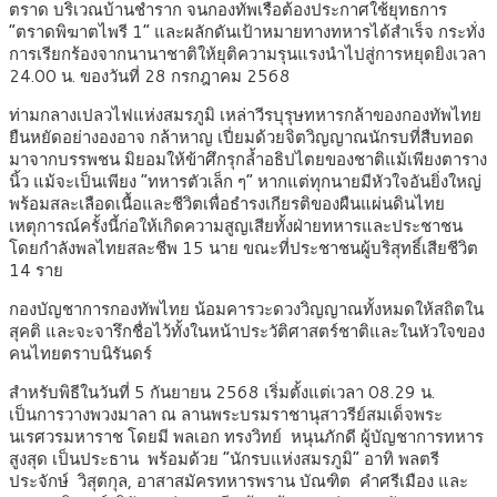
ตราด บริเวณบ้านชำราก จนกองทัพเรือต้องประกาศใช้ยุทธการ
“ตราดพิฆาตไพรี 1” และผลักดันเป้าหมายทางทหารได้สำเร็จ กระทั่ง
การเรียกร้องจากนานาชาติให้ยุติความรุนแรงนำไปสู่การหยุดยิงเวลา
24.00 น. ของวันที่ 28 กรกฎาคม 2568
ท่ามกลางเปลวไฟแห่งสมรภูมิ เหล่าวีรบุรุษทหารกล้าของกองทัพไทย
ยืนหยัดอย่างองอาจ กล้าหาญ เปี่ยมด้วยจิตวิญญาณนักรบที่สืบทอด
มาจากบรรพชน มิยอมให้ข้าศึกรุกล้ำอธิปไตยของชาติแม้เพียงตาราง
นิ้ว แม้จะเป็นเพียง “ทหารตัวเล็ก ๆ” หากแต่ทุกนายมีหัวใจอันยิ่งใหญ่
พร้อมสละเลือดเนื้อและชีวิตเพื่อธำรงเกียรติของผืนแผ่นดินไทย
เหตุการณ์ครั้งนี้ก่อให้เกิดความสูญเสียทั้งฝ่ายทหารและประชาชน
โดยกำลังพลไทยสละชีพ 15 นาย ขณะที่ประชาชนผู้บริสุทธิ์เสียชีวิต
14 ราย
กองบัญชาการกองทัพไทย น้อมคารวะดวงวิญญาณทั้งหมดให้สถิตใน
สุคติ และจะจารึกชื่อไว้ทั้งในหน้าประวัติศาสตร์ชาติและในหัวใจของ
คนไทยตราบนิรันดร์
สำหรับพิธีในวันที่ 5 กันยายน 2568 เริ่มตั้งแต่เวลา 08.29 น.
เป็นการวางพวงมาลา ณ ลานพระบรมราชานุสาวรีย์สมเด็จพระ
นเรศวรมหาราช โดยมี พลเอก ทรงวิทย์ หนุนภักดี ผู้บัญชาการทหาร
สูงสุด เป็นประธาน พร้อมด้วย “นักรบแห่งสมรภูมิ” อาทิ พลตรี
ประจักษ์ วิสุตกุล, อาสาสมัครทหารพราน บัณฑิต คำศรีเมือง และ