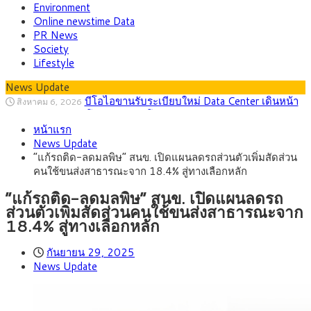
Environment
Online newstime Data
PR News
Society
Lifestyle
News Update
ครม.ไฟเขียวหลักการ ร่าง พ.ร.ฎ. เปิดทาง รฟม.เดิน
สิงหาคม 5, 2026
หน้ารถไฟฟ้าสงขลา โมโนเรล 12.54 กม. เชื่อมเมืองหาดใหญ่
สธ.ชี้ รพ.รัฐแบกรับผู้ป่วยบัตรทอง 87% แต่ได้งบ
สิงหาคม 4, 2026
หน้าแรก
รายหัวเพียง 2,618 บาท เสนอทบทวนจัดสรรงบให้สอดคล้องภาระ
กรุงศรี คาดเงินบาทสัปดาห์นี้ซื้อขายในกรอบ
สิงหาคม 3, 2026
News Update
งานจริง
33.00-33.60 ติดตามข้อมูลจ้างงานสหรัฐฯ
พาณิชย์ ร่วมลงพื้นที่ห้วยขวาง ลุยตรวจโรงแรม
สิงหาคม 10, 2026
“แก้รถติด-ลดมลพิษ” สนข. เปิดแผนลดรถส่วนตัวเพิ่มสัดส่วน
ปล่อยเช่ารายวัน ร้านอาหารและเครื่องดื่ม ซาลอน พบต่างด้าวผิด
กรุงศรีคาดเงินบาทสัปดาห์นี้ซื้อขายในกรอบ
สิงหาคม 10, 2026
คนใช้ขนส่งสาธารณะจาก 18.4% สู่ทางเลือกหลัก
กฎหมายเข้าข่ายสุ่มเสี่ยงนอมินี
32.80-33.40 ลุ้นเงินเฟ้อสหรัฐฯหลังจ้างงานแผ่ว
บีโอไอขานรับระเบียบใหม่ Data Center เดินหน้า
สิงหาคม 6, 2026
ปรับเกณฑ์ คัดเข้มโครงการตอบโจทย์ประเทศ
“แก้รถติด-ลดมลพิษ” สนข. เปิดแผนลดรถ
ส่วนตัวเพิ่มสัดส่วนคนใช้ขนส่งสาธารณะจาก
18.4% สู่ทางเลือกหลัก
กันยายน 29, 2025
News Update