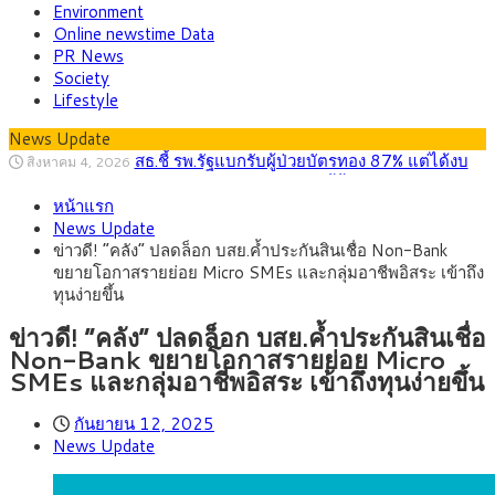
Environment
Online newstime Data
PR News
Society
Lifestyle
News Update
สธ.ชี้ รพ.รัฐแบกรับผู้ป่วยบัตรทอง 87% แต่ได้งบ
สิงหาคม 4, 2026
รายหัวเพียง 2,618 บาท เสนอทบทวนจัดสรรงบให้สอดคล้องภาระ
กรุงศรี คาดเงินบาทสัปดาห์นี้ซื้อขายในกรอบ
สิงหาคม 3, 2026
งานจริง
หน้าแรก
33.00-33.60 ติดตามข้อมูลจ้างงานสหรัฐฯ
“เอกนิติ” เปิดเครื่องยนต์เศรษฐกิจใหม่ของไทย
สิงหาคม 1, 2026
News Update
เดินหน้า 5 ยุทธศาสตร์ รื้อโครงสร้างเศรษฐกิจ ดันไทยโตเต็ม
ภัยเงียบใกล้ตัวเด็ก LSD “แสตมป์เมา” ยาเสพ
กรกฎาคม 27, 2026
ข่าวดี! “คลัง” ปลดล็อก บสย.ค้ำประกันสินเชื่อ Non-Bank
ศักยภาพ
ติดลายการ์ตูน กรมศุลกากร เตือนผู้ปกครองเฝ้าระวัง หลังยึดล็อต
กรุงศรี คาดเงินบาทสัปดาห์นี้ (27–31 ก.ค.
กรกฎาคม 27, 2026
ขยายโอกาสรายย่อย Micro SMEs และกลุ่มอาชีพอิสระ เข้าถึง
ใหญ่จากเยอรมนี
2569) ซื้อขายในกรอบ 33.40-34.00 มองเฟดคงดอกเบี้ย
ครม.ไฟเขียวหลักการ ร่าง พ.ร.ฎ. เปิดทาง รฟม.เดิน
สิงหาคม 5, 2026
ทุนง่ายขึ้น
หน้ารถไฟฟ้าสงขลา โมโนเรล 12.54 กม. เชื่อมเมืองหาดใหญ่
ข่าวดี! “คลัง” ปลดล็อก บสย.ค้ำประกันสินเชื่อ
Non-Bank ขยายโอกาสรายย่อย Micro
SMEs และกลุ่มอาชีพอิสระ เข้าถึงทุนง่ายขึ้น
กันยายน 12, 2025
News Update