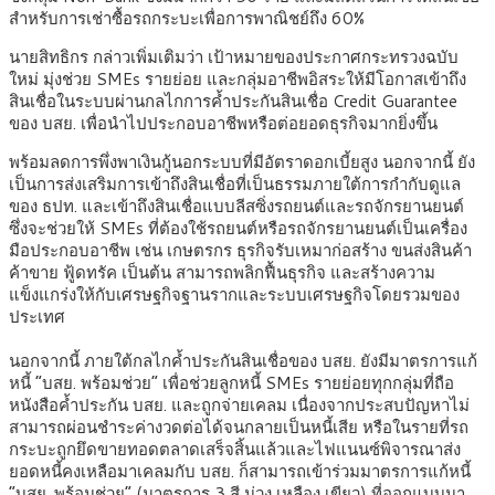
สำหรับการเช่าซื้อรถกระบะเพื่อการพาณิชย์ถึง 60%
นายสิทธิกร กล่าวเพิ่มเติมว่า เป้าหมายของประกาศกระทรวงฉบับ
ใหม่ มุ่งช่วย SMEs รายย่อย และกลุ่มอาชีพอิสระให้มีโอกาสเข้าถึง
สินเชื่อในระบบผ่านกลไกการค้ำประกันสินเชื่อ Credit Guarantee
ของ บสย. เพื่อนำไปประกอบอาชีพหรือต่อยอดธุรกิจมากยิ่งขึ้น
พร้อมลดการพึ่งพาเงินกู้นอกระบบที่มีอัตราดอกเบี้ยสูง นอกจากนี้ ยัง
เป็นการส่งเสริมการเข้าถึงสินเชื่อที่เป็นธรรมภายใต้การกำกับดูแล
ของ ธปท. และเข้าถึงสินเชื่อแบบลีสซิ่งรถยนต์และรถจักรยานยนต์
ซึ่งจะช่วยให้ SMEs ที่ต้องใช้รถยนต์หรือรถจักรยานยนต์เป็นเครื่อง
มือประกอบอาชีพ เช่น เกษตรกร ธุรกิจรับเหมาก่อสร้าง ขนส่งสินค้า
ค้าขาย ฟู้ดทรัค เป็นต้น สามารถพลิกฟื้นธุรกิจ และสร้างความ
แข็งแกร่งให้กับเศรษฐกิจฐานรากและระบบเศรษฐกิจโดยรวมของ
ประเทศ
นอกจากนี้ ภายใต้กลไกค้ำประกันสินเชื่อของ บสย. ยังมีมาตรการแก้
หนี้ “บสย. พร้อมช่วย” เพื่อช่วยลูกหนี้ SMEs รายย่อยทุกกลุ่มที่ถือ
หนังสือค้ำประกัน บสย. และถูกจ่ายเคลม เนื่องจากประสบปัญหาไม่
สามารถผ่อนชำระค่างวดต่อได้จนกลายเป็นหนี้เสีย หรือในรายที่รถ
กระบะถูกยึดขายทอดตลาดเสร็จสิ้นแล้วและไฟแนนซ์พิจารณาส่ง
ยอดหนี้คงเหลือมาเคลมกับ บสย. ก็สามารถเข้าร่วมมาตรการแก้หนี้
“บสย. พร้อมช่วย” (มาตรการ 3 สี ม่วง เหลือง เขียว) ที่ออกแบบมา