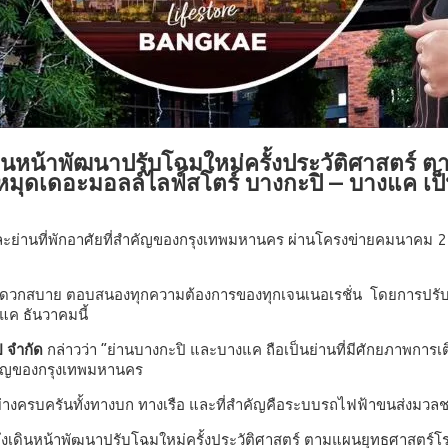
เดินหน้าพัฒนาปรับโฉมใหม่ครั้งประวัติศาสต
หมุดเดอะมอลล์ไลฟ์สโตร์ บางกะปิ – บางแค เป
ะย่านที่พักอาศัยที่สำคัญของกรุงเทพมหานคร ผ่านโครงข่ายคมนาคม 2
 สะดวกสบาย ตอบสนองทุกความต้องการของทุกเจนเนอเรชั่น โดยการปรับโฉ
แค ธันวาคมนี้
ป จำกัด
กล่าวว่า “ย่านบางกะปิ และบางแค ถือเป็นย่านที่มีศักยภาพการเต
สำคัญของกรุงเทพมหานคร
างครบครันทั้งทางบก ทางเรือ และที่สำคัญคือระบบรถไฟฟ้าขนส่งมวล
ุ๊ป จึงเดินหน้าพัฒนาปรับโฉมใหม่ครั้งประวัติศาสตร์ ตามแผนยุทธศาสต