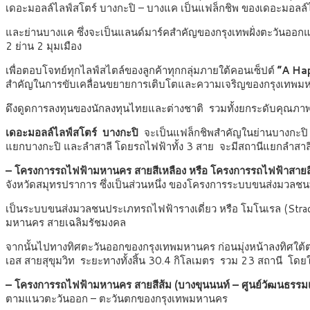
เดอะมอลล์ไลฟ์สโตร์ บางกะปิ – บางแค เป็นแฟล็กชิพ ของเดอะมอลล์ไล
และย่านบางแค ซึ่งจะเป็นแลนด์มาร์คสำคัญของกรุงเทพฝั่งตะวันออกแ
2 ย่าน 2 มุมเมือง
เพื่อตอบโจทย์ทุกไลฟ์สไตล์ของลูกค้าทุกกลุ่มภายใต้คอนเซ็ปต์
“A Hap
สำคัญในการขับเคลื่อนขยายการเติบโตและความเจริญของกรุงเทพ
ดึงดูดการลงทุนของนักลงทุนไทยและต่างชาติ รวมทั้งยกระดับคุณภาพช
เดอะมอลล์ไลฟ์สโตร์ บางกะปิ
จะเป็นแฟล็กชิพสำคัญในย่านบางกะปิ ที
แยกบางกะปิ และลำสาลี โดยรถไฟฟ้าทั้ง 3 สาย จะมีสถานีแยกลำสาลี
– โครงการรถไฟฟ้ามหานคร สายสีเหลือง หรือ โครงการรถไฟฟ้าสายสีเ
จังหวัดสมุทรปราการ ซึ่งเป็นส่วนหนึ่ง ของโครงการระบบขนส่งม
เป็นระบบขนส่งมวลชนประเภทรถไฟฟ้ารางเดี่ยว หรือ โมโนเรล (Straddl
มหานคร สายเฉลิมรัชมงคล
จากนั้นไปทางทิศตะวันออกของกรุงเทพมหานคร ก่อนมุ่งหน้าลงทิศใต้ตา
เอส สายสุขุมวิท ระยะทางทั้งสิ้น 30.4 กิโลเมตร รวม 23 สถานี โ
– โครงการรถไฟฟ้ามหานคร สายสีส้ม (บางขุนนนท์ – ศูนย์วัฒนธรรม
ตามแนวตะวันออก – ตะวันตกของกรุงเทพมหานคร