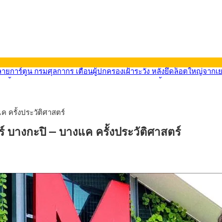
569) ซื้อขายในกรอบ 33.40-34.00 มองเฟดคงดอกเบี้ย
นหน้ารถไฟฟ้าสงขลา โมโนเรล 12.54 กม. เชื่อมเมืองหาดใหญ่
บรายหัวเพียง 2,618 บาท เสนอทบทวนจัดสรรงบให้สอดคล้องภาระงานจริง
0-33.60 ติดตามข้อมูลจ้างงานสหรัฐฯ
 ครั้งประวัติศาสตร์
นหน้า 5 ยุทธศาสตร์ รื้อโครงสร้างเศรษฐกิจ ดันไทยโตเต็มศักยภาพ
ลายการ์ตูน กรมศุลกากร เตือนผู้ปกครองเฝ้าระวัง หลังยึดล็อตใหญ่จากเ
 บางกะปิ – บางแค ครั้งประวัติศาสตร์