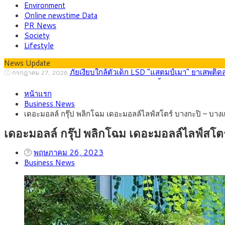
Environment
Online newstime Data
PR News
Society
Lifestyle
News Update
กรุงศรี คาดเงินบาทสัปดาห์นี้ (27–31 ก.ค. 2
กรกฎาคม 27, 2026
ครม.ไฟเขียวหลักการ ร่าง พ.ร.ฎ. เปิดทาง รฟม.เดิ
สิงหาคม 5, 2026
หน้าแรก
สธ.ชี้ รพ.รัฐแบกรับผู้ป่วยบัตรทอง 87% แต่ได้ง
สิงหาคม 4, 2026
Business News
กรุงศรี คาดเงินบาทสัปดาห์นี้ซื้อขายในกรอบ 33.0
สิงหาคม 3, 2026
เดอะมอลล์ กรุ๊ป พลิกโฉม เดอะมอลล์ไลฟ์สโตร์ บางกะปิ – บางแค
“เอกนิติ” เปิดเครื่องยนต์เศรษฐกิจใหม่ของไทย เดิ
สิงหาคม 1, 2026
ภัยเงียบใกล้ตัวเด็ก LSD “แสตมป์เมา” ยาเสพติด
กรกฎาคม 27, 2026
เดอะมอลล์ กรุ๊ป พลิกโฉม เดอะมอลล์ไลฟ์สโตร์
พฤษภาคม 26, 2023
Business News