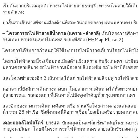
เริ่มต้นจากบริเวณจุดตัดทางรถไฟสายสายธนบุรี (ทางรถไฟสายใต้เดิม)
รามคำแหง
มาสิ้นสุดเส้นทางที่ชานเมืองด้านทิศตะวันออกของกรุงเทพมหานครบร
–
โครงการรถไฟฟ้าสายสีน้ำตาล (แคราย-ลำสาลี)
เป็นโครงการศึกษ
กรุงเทพมหานครและปริมณฑล ระยะที่สอง (M-Map Phase 2)
โครงการได้รับการกำหนดให้ใช้ระบบรถไฟฟ้ารางเดี่ยวหรือรถไฟฟ้าโมโ
โดยรถไฟฟ้าสายนี้จะเชื่อมต่อเมืองด้านฝั่งแคราย กับฝั่งเกษตร-นวมินท
มหานครสายสีม่วง รถไฟฟ้าชานเมืองสายสีแดงเข้ม รถไฟฟ้าบีทีเอส ส
และโครงข่ายรองอีก 3 เส้นทาง ได้แก่ รถไฟฟ้าสายสีชมพู รถไฟฟ้าส
นอกจากนี้ยังมีการเดินทางทางบก โดยสามารถเดินทางได้ทั้งทางรถ
ตู้สาธารณะ, รถสองแถว ที่เดินทางไปยังจุดสำคัญทั่วกรุงเทพมหานคร
และอีกช่องทางการเดินทางคือทางเรือ ผ่านเรือโดยสารคลองแสนแสบ มีเส
น้ำ รวม 28 ท่าเรือ ซึ่งทั้งหมดนี้คือการเชื่อมโยงเป็นเครือข่ายคมนาคม
เดอะมอลล์ไลฟ์สโตร์ บางแค
ปักหมุดเป็นแฟล็กชิพสำคัญในย่านบางแ
กาญจนาภิเษก โดยมีโครงการรถไฟฟ้ามหานคร สายเฉลิมรัชมงคล (สายส