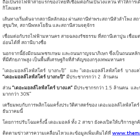
ถือเป็นรถไฟฟ้าสายแรกของไทยที่เชื่อมต่อกันเป็นวงแหวน ทำให้การ
กิโลเมตร
เส้นทางเริ่มต้นจากสถานีหลักสอง ผ่านสถานีท่าพระสถานีหัวลำโพง สถานีบ
สุขุมวิท, สถานีพหลโยธิน และสถานีสวนจตุจักร
เชื่อมต่อกับรถไฟฟ้ามหานคร สายฉลองรัชธรรม ที่สถานีเตาปูน เชื่อม
อ่อนได้ที่ สถานีบางซื่อ
นอกจากนี้ยังมีถนนเพชรเกษม และถนนกาญจนาภิเษก ซึ่งเป็นถนนหลักที่สา
ที่มีศักยภาพสูง เป็นพื้นที่เศรษฐกิจที่สำคัญของกรุงเทพมหานคร
“เดอะมอลล์ไลฟ์สโตร์ บางกะปิ” และ “เดอะมอลล์ไลฟ์สโตร์ บางแ
“เดอะมอลล์ไลฟ์สโตร์ บางกะปิ”
มีประชากรกว่า 2 ล้านคน
ส่วน
“เดอะมอลล์ไลฟ์สโตร์ บางแค”
มีประชากรกว่า 1.5 ล้านคน และทั้ง 
มากกว่า 30%”
เตรียมพบกับการพลิกโฉมครั้งประวัติศาสตร์ของ เดอะมอลล์ไลฟ์สโตร์
ธันวาคมนี้
โดยการปรับโฉมครั้งนี้ เดอะมอลล์ ทั้ง 2 สาขา ยังคงเปิดให้บริการลู
ติดตามข่าวสารความเคลื่อนไหวและข้อมูลเพิ่มเติมได้ที่
www.thema