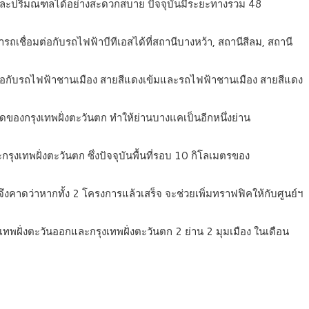
ฯ และปริมณฑลได้อย่างสะดวกสบาย ปัจจุบันมีระยะทางรวม 48
รถเชื่อมต่อกับรถไฟฟ้าบีทีเอสได้ที่สถานีบางหว้า, สถานีสีลม, สถานี
อมต่อกับรถไฟฟ้าชานเมือง สายสีแดงเข้มและรถไฟฟ้าชานเมือง สายสีแดง
ุดของกรุงเทพฝั่งตะวันตก ทำให้ย่านบางแคเป็นอีกหนึ่งย่าน
ุงเทพฝั่งตะวันตก ซึ่งปัจจุบันพื้นที่รอบ 10 กิโลเมตรของ
องจึงคาดว่าหากทั้ง 2 โครงการแล้วเสร็จ จะช่วยเพิ่มทราฟฟิคให้กับศูนย์ฯ
ฝั่งตะวันออกและกรุงเทพฝั่งตะวันตก 2 ย่าน 2 มุมเมือง ในเดือน