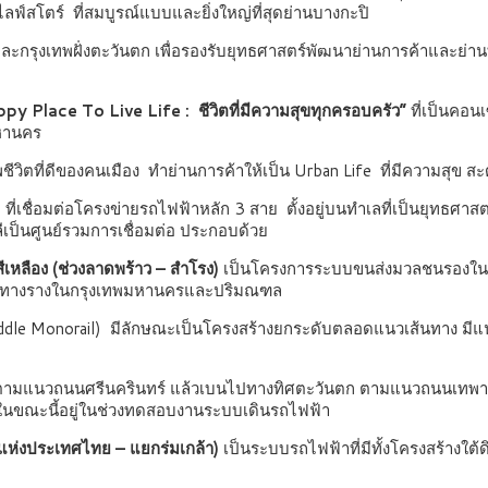
ฟ์สโตร์ ที่สมบูรณ์แบบและยิ่งใหญ่ที่สุดย่านบางกะปิ
ละกรุงเทพฝั่งตะวันตก เพื่อรองรับยุทธศาสตร์พัฒนาย่านการค้าและย่
py Place To Live Life : ชีวิตที่มีความสุขทุกครอบครัว”
ที่เป็นคอน
มหานคร
ีวิตที่ดีของคนเมือง ทำย่านการค้าให้เป็น Urban Life ที่มีความสุ
่เชื่อมต่อโครงข่ายรถไฟฟ้าหลัก 3 สาย ตั้งอยู่บนทำเลที่เป็นยุทธศาส
เป็นศูนย์รวมการเชื่อมต่อ ประกอบด้วย
หลือง (ช่วงลาดพร้าว – สำโรง)
เป็นโครงการระบบขนส่งมวลชนรองในพื้
วลชนทางรางในกรุงเทพมหานครและปริมณฑล
e Monorail) มีลักษณะเป็นโครงสร้างยกระดับตลอดแนวเส้นทาง มีแนวเส้
มแนวถนนศรีนครินทร์ แล้วเบนไปทางทิศตะวันตก ตามแนวถนนเทพารักษ์ สิ
ดยในขณะนี้อยู่ในช่วงทดสอบงานระบบเดินรถไฟฟ้า
แห่งประเทศไทย – แยกร่มเกล้า)
เป็นระบบรถไฟฟ้าที่มีทั้งโครงสร้างใต