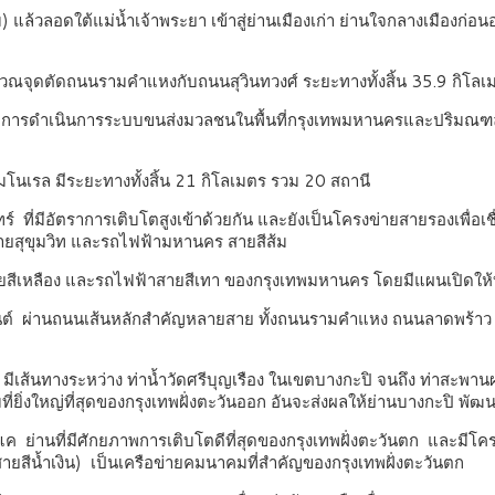
 แล้วลอดใต้แม่น้ำเจ้าพระยา เข้าสู่ย่านเมืองเก่า ย่านใจกลางเมือง
ิเวณจุดตัดถนนรามคำแหงกับถนนสุวินทวงศ์ ระยะทางทั้งสิ้น 35.9 กิโ
าการดำเนินการระบบขนส่งมวลชนในพื้นที่กรุงเทพมหานครและปริมณฑ
นเรล มีระยะทางทั้งสิ้น 21 กิโลเมตร รวม 20 สถานี
ร์ ที่มีอัตราการเติบโตสูงเข้าด้วยกัน และยังเป็นโครงข่ายสายรองเพื่อเ
ายสุขุมวิท และรถไฟฟ้ามหานคร สายสีส้ม
ายสีเหลือง และรถไฟฟ้าสายสีเทา ของกรุงเทพมหานคร โดยมีแผนเปิดให
ยนต์ ผ่านถนนเส้นหลักสำคัญหลายสาย ทั้งถนนรามคำแหง ถนนลาดพร้า
้นทางระหว่าง ท่าน้ำวัดศรีบุญเรือง ในเขตบางกะปิ จนถึง ท่าสะพานผ่าน
ที่ยิ่งใหญ่ที่สุดของกรุงเทพฝั่งตะวันออก อันจะส่งผลให้ย่านบางกะปิ พัฒ
ค ย่านที่มีศักยภาพการเติบโตดีที่สุดของกรุงเทพฝั่งตะวันตก และมี
ีน้ำเงิน) เป็นเครือข่ายคมนาคมที่สำคัญของกรุงเทพฝั่งตะวันตก