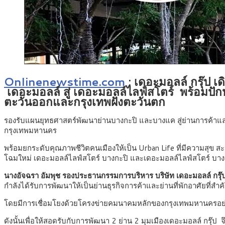
Onlinenewstime.com
: เดอะมอลล์ กรุ๊ป 
เดอะมอลล์ สู่ เดอะมอลล์ไลฟ์สโตร์ พร้อมปัก
ตะวันออกและกรุงเทพฝั่งตะวันตก
รองรับแผนยุทธศาสตร์พัฒนาย่านบางกะปิ และบางแค สู่ย่านการค้าแล
กรุงเทพมหานคร
พร้อมยกระดับคุณภาพชีวิตคนเมืองให้เป็น Urban Life ที่มีความสุข
โฉมใหม่ เดอะมอลล์ไลฟ์สโตร์ บางกะปิ และเดอะมอลล์ไลฟ์สโตร์ บาง
นางอัจฉรา อัมพุช รองประธานกรรมการบริหาร บริษัท เดอะมอลล์ กรุ๊
กำลังได้รับการพัฒนาให้เป็นย่านธุรกิจการค้าและย่านที่พักอาศัยที่
โดยมีการเชื่อมโยงด้วยโครงข่ายคมนาคมหลักของกรุงเทพมหานครอย่
ดังนั้นเพื่อให้สอดรับกับการพัฒนา 2 ย่าน 2 มุมเมืองเดอะมอลล์ กร