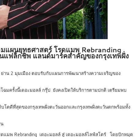
ร์ ตามแผนยุทธศาสตร์ โรดแมพ Rebranding
็นแฟล็กชิพ แลนด์มาร์คสำคัญของกรุงเทพฝั่ง
 ย่าน 2 มุมเมือง ตอบรับกับแผนการพัฒนาสร้างความเจริญของ
มครั้งนี้เดอะมอลล์ กรุ๊ป ยังคงเปิดให้บริการตามปกติ เตรียมพบ
ิบโตดีที่สุดของกรุงเทพฝั่งตะวันออกและกรุงเทพฝั่งตะวันตกพร้อมทั้ง
ชน
ร์โรดแมพ Rebranding เดอะมอลล์ สู่ เดอะมอลล์ไลฟ์สโตร์ โดยปักหมุด