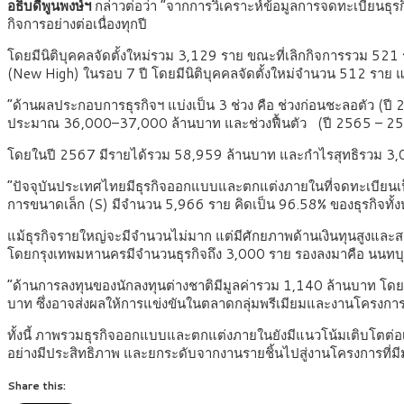
อธิบดีพูนพงษ์ฯ
กล่าวต่อว่า “จากการวิเคราะห์ข้อมูลการจดทะเบียนธุร
กิจการอย่างต่อเนื่องทุกปี
โดยมีนิติบุคคลจัดตั้งใหม่รวม 3,129 ราย ขณะที่เลิกกิจการรวม 521 
(New High) ในรอบ 7 ปี โดยมีนิติบุคคลจัดตั้งใหม่จำนวน 512 ราย แ
“ด้านผลประกอบการธุรกิจฯ แบ่งเป็น 3 ช่วง คือ ช่วงก่อนชะลอตัว (ปี
ประมาณ 36,000–37,000 ล้านบาท และช่วงฟื้นตัว (ปี 2565 – 25
โดยในปี 2567 มีรายได้รวม 58,959 ล้านบาท และกำไรสุทธิรวม 3,00
“ปัจจุบันประเทศไทยมีธุรกิจออกแบบและตกแต่งภายในที่จดทะเบียนเป็น
การขนาดเล็ก (S) มีจำนวน 5,966 ราย คิดเป็น 96.58% ของธุรกิจทั
แม้ธุรกิจรายใหญ่จะมีจำนวนไม่มาก แต่มีศักยภาพด้านเงินทุนสูงและส
โดยกรุงเทพมหานครมีจำนวนธุรกิจถึง 3,000 ราย รองลงมาคือ นนทบุรี ป
“ด้านการลงทุนของนักลงทุนต่างชาติมีมูลค่ารวม 1,140 ล้านบาท โดยจ
บาท ซึ่งอาจส่งผลให้การแข่งขันในตลาดกลุ่มพรีเมียมและงานโครงกา
ทั้งนี้ ภาพรวมธุรกิจออกแบบและตกแต่งภายในยังมีแนวโน้มเติบโตต่อเ
อย่างมีประสิทธิภาพ และยกระดับจากงานรายชิ้นไปสู่งานโครงการที่มีมูล
Share this: