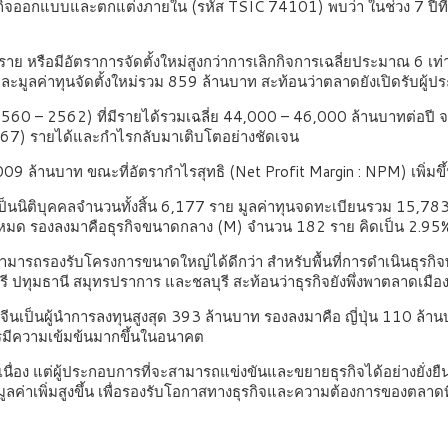
กิจออกแบบและตกแต่งภายใน (รหัส TSIC 74101) พบว่า ในช่วง 7 ปีที่ผ่า
ราย หรือมีอัตราการจัดตั้งใหม่สูงกว่าการเลิกกิจการเฉลี่ยประมาณ 6 
ละมูลค่าทุนจัดตั้งใหม่รวม 859 ล้านบาท สะท้อนว่าตลาดยังเปิดรับผู้
 2560 – 2562) ที่มีรายได้รวมเฉลี่ย 44,000 – 46,000 ล้านบาทต่อปี จ
67) รายได้และกำไรกลับมาเติบโตอย่างชัดเจน
9 ล้านบาท ขณะที่อัตรากำไรสุทธิ (Net Profit Margin : NPM) เพิ่มข
นิติบุคคลจำนวนทั้งสิ้น 6,177 ราย มูลค่าทุนจดทะเบียนรวม 15,783 ล
้งหมด รองลงมาคือธุรกิจขนาดกลาง (M) จำนวน 182 ราย คิดเป็น 2.95
ามารถรองรับโครงการขนาดใหญ่ได้ดีกว่า สำหรับพื้นที่การดำเนินธุรกิ
ทุมธานี สมุทรปราการ และชลบุรี สะท้อนว่าธุรกิจยังพึ่งพาตลาดเมือง 
ีนเป็นผู้นำการลงทุนสูงสุด 393 ล้านบาท รองลงมาคือ ญี่ปุ่น 110 ล้า
รมีความเข้มข้นมากขึ้นในอนาคต
นื่อง แต่ผู้ประกอบการที่จะสามารถแข่งขันและขยายธุรกิจได้อย่างยั่ง
ค่าเพิ่มสูงขึ้น เพื่อรองรับโอกาสทางธุรกิจและความต้องการของตลาดที่เ