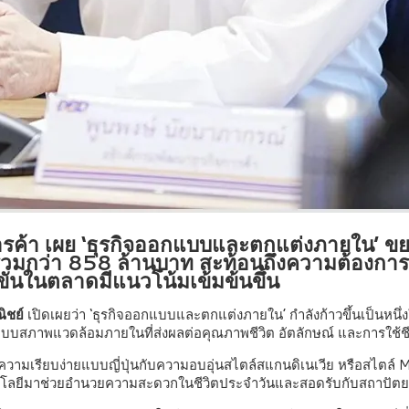
ค้า เผย ‘ธุรกิจออกแบบและตกแต่งภายใน’ ขยายตั
มกว่า 858 ล้านบาท สะท้อนถึงความต้องการที่เ
งขันในตลาดมีแนวโน้มเข้มข้นขึ้น
ิชย์
เปิดเผยว่า ‘ธุรกิจออกแบบและตกแต่งภายใน’ กำลังก้าวขึ้นเป็นหนึ่งใ
แบบสภาพแวดล้อมภายในที่ส่งผลต่อคุณภาพชีวิต อัตลักษณ์ และการใช้ชีวิ
วามเรียบง่ายแบบญี่ปุ่นกับความอบอุ่นสไตล์สแกนดิเนเวีย หรือสไตล์ M
โนโลยีมาช่วยอำนวยความสะดวกในชีวิตประจำวันและสอดรับกับสถาปัตย