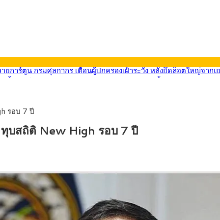
569) ซื้อขายในกรอบ 33.40-34.00 มองเฟดคงดอกเบี้ย
นหน้ารถไฟฟ้าสงขลา โมโนเรล 12.54 กม. เชื่อมเมืองหาดใหญ่
บรายหัวเพียง 2,618 บาท เสนอทบทวนจัดสรรงบให้สอดคล้องภาระงานจริง
0-33.60 ติดตามข้อมูลจ้างงานสหรัฐฯ
h รอบ 7 ปี
นหน้า 5 ยุทธศาสตร์ รื้อโครงสร้างเศรษฐกิจ ดันไทยโตเต็มศักยภาพ
ลายการ์ตูน กรมศุลกากร เตือนผู้ปกครองเฝ้าระวัง หลังยึดล็อตใหญ่จากเ
 ทุบสถิติ New High รอบ 7 ปี