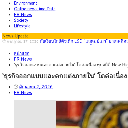
Environment
Online newstime Data
PR News
Society
Lifestyle
News Update
กรุงศรี คาดเงินบาทสัปดาห์นี้ (27–31 ก.ค. 2
กรกฎาคม 27, 2026
ครม.ไฟเขียวหลักการ ร่าง พ.ร.ฎ. เปิดทาง รฟม.เดิ
สิงหาคม 5, 2026
หน้าแรก
สธ.ชี้ รพ.รัฐแบกรับผู้ป่วยบัตรทอง 87% แต่ได้ง
สิงหาคม 4, 2026
PR News
กรุงศรี คาดเงินบาทสัปดาห์นี้ซื้อขายในกรอบ 33.0
สิงหาคม 3, 2026
‘ธุรกิจออกแบบและตกแต่งภายใน’ โตต่อเนื่อง ทุบสถิติ New Hig
“เอกนิติ” เปิดเครื่องยนต์เศรษฐกิจใหม่ของไทย เดิ
สิงหาคม 1, 2026
ภัยเงียบใกล้ตัวเด็ก LSD “แสตมป์เมา” ยาเสพติด
กรกฎาคม 27, 2026
‘ธุรกิจออกแบบและตกแต่งภายใน’ โตต่อเนื่อง
มิถุนายน 2, 2026
PR News