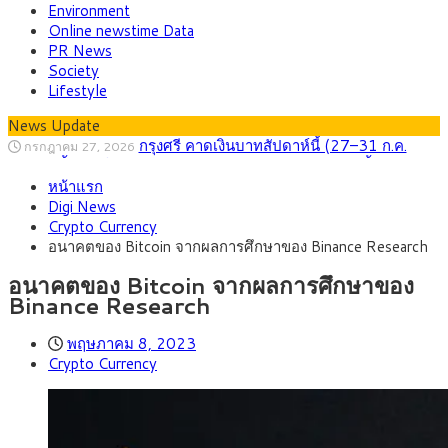
Environment
Online newstime Data
PR News
Society
Lifestyle
News Update
กรุงศรี คาดเงินบาทสัปดาห์นี้ (27–31 ก.ค.
กรกฎาคม 27, 2026
2569) ซื้อขายในกรอบ 33.40-34.00 มองเฟดคงดอกเบี้ย
ครม.ไฟเขียวหลักการ ร่าง พ.ร.ฎ. เปิดทาง รฟม.เดิน
สิงหาคม 5, 2026
หน้าแรก
หน้ารถไฟฟ้าสงขลา โมโนเรล 12.54 กม. เชื่อมเมืองหาดใหญ่
สธ.ชี้ รพ.รัฐแบกรับผู้ป่วยบัตรทอง 87% แต่ได้งบ
สิงหาคม 4, 2026
Digi News
รายหัวเพียง 2,618 บาท เสนอทบทวนจัดสรรงบให้สอดคล้องภาระ
กรุงศรี คาดเงินบาทสัปดาห์นี้ซื้อขายในกรอบ
สิงหาคม 3, 2026
Crypto Currency
งานจริง
33.00-33.60 ติดตามข้อมูลจ้างงานสหรัฐฯ
“เอกนิติ” เปิดเครื่องยนต์เศรษฐกิจใหม่ของไทย
สิงหาคม 1, 2026
อนาคตของ Bitcoin จากผลการศึกษาของ Binance Research
เดินหน้า 5 ยุทธศาสตร์ รื้อโครงสร้างเศรษฐกิจ ดันไทยโตเต็ม
ภัยเงียบใกล้ตัวเด็ก LSD “แสตมป์เมา” ยาเสพ
กรกฎาคม 27, 2026
ศักยภาพ
ติดลายการ์ตูน กรมศุลกากร เตือนผู้ปกครองเฝ้าระวัง หลังยึดล็อต
อนาคตของ Bitcoin จากผลการศึกษาของ
ใหญ่จากเยอรมนี
Binance Research
พฤษภาคม 8, 2023
Crypto Currency