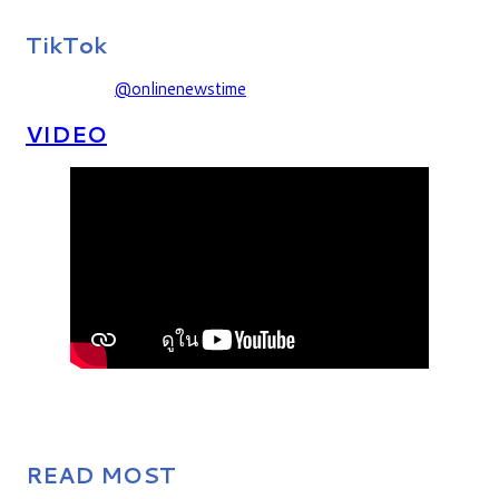
TikTok
@onlinenewstime
VIDEO
READ MOST