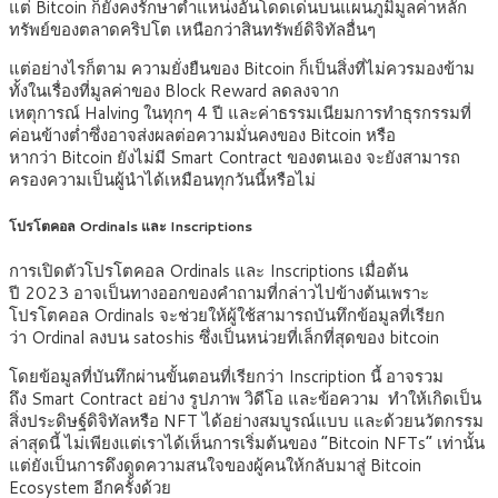
แต่ Bitcoin ก็ยังคงรักษาตำแหน่งอันโดดเด่นบนแผนภูมิมูลค่าหลัก
ทรัพย์ของตลาดคริปโต เหนือกว่าสินทรัพย์ดิจิทัลอื่นๆ
แต่อย่างไรก็ตาม ความยั่งยืนของ Bitcoin ก็เป็นสิ่งที่ไม่ควรมองข้าม
ทั้งในเรื่องที่มูลค่าของ Block Reward ลดลงจาก
เหตุการณ์ Halving ในทุกๆ 4 ปี และค่าธรรมเนียมการทำธุรกรรมที่
ค่อนข้างต่ำซึ่งอาจส่งผลต่อความมั่นคงของ Bitcoin หรือ
หากว่า Bitcoin ยังไม่มี Smart Contract ของตนเอง จะยังสามารถ
ครองความเป็นผู้นำได้เหมือนทุกวันนี้หรือไม่
โปรโตคอล
Ordinals และ Inscriptions
การเปิดตัวโปรโตคอล Ordinals และ Inscriptions เมื่อต้น
ปี 2023 อาจเป็นทางออกของคำถามที่กล่าวไปข้างต้นเพราะ
โปรโตคอล Ordinals จะช่วยให้ผู้ใช้สามารถบันทึกข้อมูลที่เรียก
ว่า Ordinal ลงบน satoshis ซึ่งเป็นหน่วยที่เล็กที่สุดของ bitcoin
โดยข้อมูลที่บันทึกผ่านขั้นตอนที่เรียกว่า Inscription นี้ อาจรวม
ถึง Smart Contract อย่าง รูปภาพ วิดีโอ และข้อความ ทำให้เกิดเป็น
สิ่งประดิษฐ์ดิจิทัลหรือ NFT ได้อย่างสมบูรณ์แบบ และด้วยนวัตกรรม
ล่าสุดนี้ ไม่เพียงแต่เราได้เห็นการเริ่มต้นของ “Bitcoin NFTs” เท่านั้น
แต่ยังเป็นการดึงดูดความสนใจของผู้คนให้กลับมาสู่ Bitcoin
Ecosystem อีกครั้งด้วย