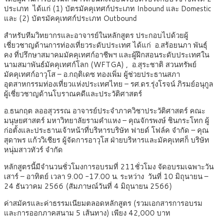
ประเภท ได้แก่ (1) บัตรมัคคุเทศก์ประเภท Inbound และ Domestic
และ (2) บัตรมัคคุเทศก์ประเภท Outbound
สำหรับทีมวิทยากรและอาจารย์ในหลักสูตร ประกอบไปด้วยผู้
เชี่ยวชาญด้านการท่องเที่ยวระดับประเทศ ได้แก่ อ.สร้อยนภา พันธุ์
คง ที่ปรึกษาสมาคมมัคคุเทศก์อาชีพฯ และผู้ฝึกสอนระดับประเทศใน
นามสมาพันธ์มัคคุเทศก์โลก (WFTGA) , อ.สุระชาติ สวนทรัพย์
มัคคุเทศก์อาวุโส – อ.กฤติเดซ ทองเพิ่ม ผู้ช่วยประธานสภา
อุตสาหกรรมท่องเที่ยวแห่งประเทศไทย – รศ.ดร.รุ่งโรจน์ ภิรมย์อนุกูล
ผู้เชี่ยวชาญด้านโบราณคดีและประวัติศาสตร์
อ.ธนกฤต ลออสุวรรณ อาจารย์ประจำภาควิชาประวัติศาสตร์ คณะ
มนุษยศาสตร์ มหาวิทยาลัยรามคำแหง – คุณจักรพงษ์ ชินกระโทก ผู้
ก่อตั้งและประธานเจ้าหน้าที่บริหารบริษัท ฟายด์ โฟล์ค จำกัด – คุณ
สุดาพร แก้ววิเชียร ผู้จัดการอาวุโส ฝ่ายบริหารและมัคคุเทศก็ บริษัท
หนุ่มสาวทัวร์ จำกัด
หลักสูตรนี้มีจำนวนชั่วโมงการอบรมที่ 211ชั่วโมง จัดอบรมเฉพาะวัน
เสาร์ – อาทิตย์ เวลา 9.00 -17.00 น. ระหว่าง วันที่ 10 มิถุนายน –
24 ธันวาคม 2566 (สัมภาษณ์วันที่ 4 มิถุนายน 2566)
ค่าสมัครและค่าธรรมเนียมตลอดหลักสูตร (รวมเอกสารการอบรม
และการออกภาคสนาม 5 เส้นทาง) เพียง 42,000 บาท