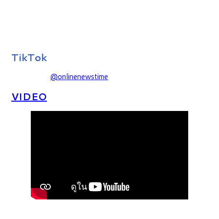
TikTok
@onlinenewstime
VIDEO