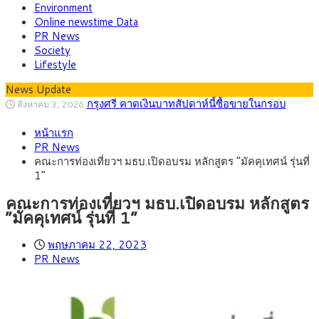
Environment
Online newstime Data
PR News
Society
Lifestyle
News Update
“เอกนิติ” เปิดเครื่องยนต์เศรษฐกิจใหม่ของไทย
สิงหาคม 1, 2026
เดินหน้า 5 ยุทธศาสตร์ รื้อโครงสร้างเศรษฐกิจ ดันไทยโตเต็ม
ภัยเงียบใกล้ตัวเด็ก LSD “แสตมป์เมา” ยาเสพ
กรกฎาคม 27, 2026
ศักยภาพ
หน้าแรก
ติดลายการ์ตูน กรมศุลกากร เตือนผู้ปกครองเฝ้าระวัง หลังยึดล็อต
กรุงศรี คาดเงินบาทสัปดาห์นี้ (27–31 ก.ค.
กรกฎาคม 27, 2026
PR News
ใหญ่จากเยอรมนี
2569) ซื้อขายในกรอบ 33.40-34.00 มองเฟดคงดอกเบี้ย
ครม.ไฟเขียวหลักการ ร่าง พ.ร.ฎ. เปิดทาง รฟม.เดิน
สิงหาคม 5, 2026
คณะการท่องเที่ยวฯ มธบ.เปิดอบรม หลักสูตร “มัคคุเทศน์ รุ่นที่
หน้ารถไฟฟ้าสงขลา โมโนเรล 12.54 กม. เชื่อมเมืองหาดใหญ่
สธ.ชี้ รพ.รัฐแบกรับผู้ป่วยบัตรทอง 87% แต่ได้งบ
สิงหาคม 4, 2026
1”
รายหัวเพียง 2,618 บาท เสนอทบทวนจัดสรรงบให้สอดคล้องภาระ
กรุงศรี คาดเงินบาทสัปดาห์นี้ซื้อขายในกรอบ
สิงหาคม 3, 2026
งานจริง
33.00-33.60 ติดตามข้อมูลจ้างงานสหรัฐฯ
คณะการท่องเที่ยวฯ มธบ.เปิดอบรม หลักสูตร
“มัคคุเทศน์ รุ่นที่ 1”
พฤษภาคม 22, 2023
PR News