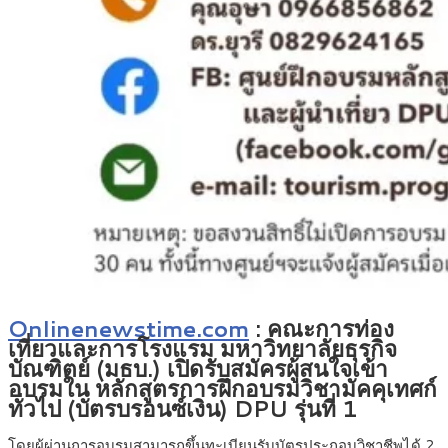
Onlinenewstime.com
: คณะการท่อง
เที่ยวและการโรงแรม มหาวิทยาลัยธุรกิจ
บัณฑิตย์ (มธบ.) เปิดรับสมัครผู้สนใจเข้า
อบรมใน หลักสูตรการฝึกอบรมวิชามัคคุเทศก์
ทั่วไป (บัตรบรอนซ์เงิน) DPU รุ่นที่ 1
โดยผู้ผ่านการอบรมสามารถขึ้นทะเบียนรับบัตรประกอบวิชาชีพได้ 2