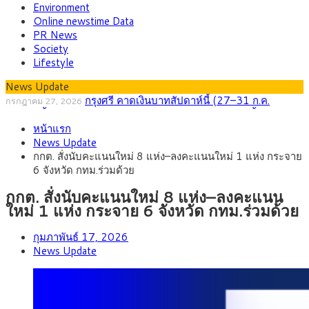
Environment
Online newstime Data
PR News
Society
Lifestyle
News Update
กรุงศรี คาดเงินบาทสัปดาห์นี้ (27–31 ก.ค.
กรกฎาคม 27, 2026
2569) ซื้อขายในกรอบ 33.40-34.00 มองเฟดคงดอกเบี้ย
ครม.ไฟเขียวหลักการ ร่าง พ.ร.ฎ. เปิดทาง รฟม.เดิน
สิงหาคม 5, 2026
หน้าแรก
หน้ารถไฟฟ้าสงขลา โมโนเรล 12.54 กม. เชื่อมเมืองหาดใหญ่
สธ.ชี้ รพ.รัฐแบกรับผู้ป่วยบัตรทอง 87% แต่ได้งบราย
สิงหาคม 4, 2026
News Update
หัวเพียง 2,618 บาท เสนอทบทวนจัดสรรงบให้สอดคล้องภาระงาน
กรุงศรี คาดเงินบาทสัปดาห์นี้ซื้อขายในกรอบ
สิงหาคม 3, 2026
กกต. สั่งนับคะแนนใหม่ 8 แห่ง–ลงคะแนนใหม่ 1 แห่ง กระจาย
จริง
33.00-33.60 ติดตามข้อมูลจ้างงานสหรัฐฯ
“เอกนิติ” เปิดเครื่องยนต์เศรษฐกิจใหม่ของไทย เดิน
สิงหาคม 1, 2026
6 จังหวัด กทม.ร่วมด้วย
หน้า 5 ยุทธศาสตร์ รื้อโครงสร้างเศรษฐกิจ ดันไทยโตเต็มศักยภาพ
ภัยเงียบใกล้ตัวเด็ก LSD “แสตมป์เมา” ยาเสพติด
กรกฎาคม 27, 2026
ลายการ์ตูน กรมศุลกากร เตือนผู้ปกครองเฝ้าระวัง หลังยึดล็อตใหญ่
กกต. สั่งนับคะแนนใหม่ 8 แห่ง–ลงคะแนน
จากเยอรมนี
ใหม่ 1 แห่ง กระจาย 6 จังหวัด กทม.ร่วมด้วย
กุมภาพันธ์ 17, 2026
News Update