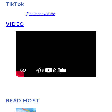
TikTok
@onlinenewstime
VIDEO
READ MOST