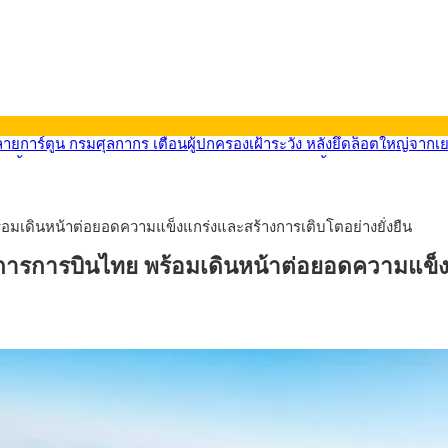
569) ซื้อขายในกรอบ 33.40-34.00 มองเฟดคงดอกเบี้ย
นหน้ารถไฟฟ้าสงขลา โมโนเรล 12.54 กม. เชื่อมเมืองหาดใหญ่
บรายหัวเพียง 2,618 บาท เสนอทบทวนจัดสรรงบให้สอดคล้องภาระงานจริง
0-33.60 ติดตามข้อมูลจ้างงานสหรัฐฯ
้อมเดินหน้าต่อยอดความแข็งแกร่งและสร้างการเติบโตอย่างยั่งยืน
นหน้า 5 ยุทธศาสตร์ รื้อโครงสร้างเศรษฐกิจ ดันไทยโตเต็มศักยภาพ
ลายการ์ตูน กรมศุลกากร เตือนผู้ปกครองเฝ้าระวัง หลังยึดล็อตใหญ่จากเ
จการการบินไทย พร้อมเดินหน้าต่อยอดความแข็งแ