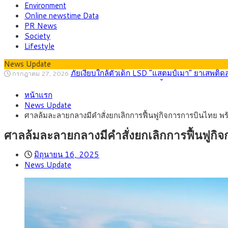
Environment
Online newstime Data
PR News
Society
Lifestyle
News Update
กรุงศรี คาดเงินบาทสัปดาห์นี้ (27–31 ก.ค. 2
กรกฎาคม 27, 2026
ครม.ไฟเขียวหลักการ ร่าง พ.ร.ฎ. เปิดทาง รฟม.เดิ
สิงหาคม 5, 2026
หน้าแรก
สธ.ชี้ รพ.รัฐแบกรับผู้ป่วยบัตรทอง 87% แต่ได้ง
สิงหาคม 4, 2026
News Update
กรุงศรี คาดเงินบาทสัปดาห์นี้ซื้อขายในกรอบ 33.0
สิงหาคม 3, 2026
ศาลล้มละลายกลางมีคำสั่งยกเลิกการฟื้นฟูกิจการการบินไทย พร
“เอกนิติ” เปิดเครื่องยนต์เศรษฐกิจใหม่ของไทย เดิ
สิงหาคม 1, 2026
ภัยเงียบใกล้ตัวเด็ก LSD “แสตมป์เมา” ยาเสพติด
กรกฎาคม 27, 2026
ศาลล้มละลายกลางมีคำสั่งยกเลิกการฟื้นฟูกิ
มิถุนายน 16, 2025
News Update