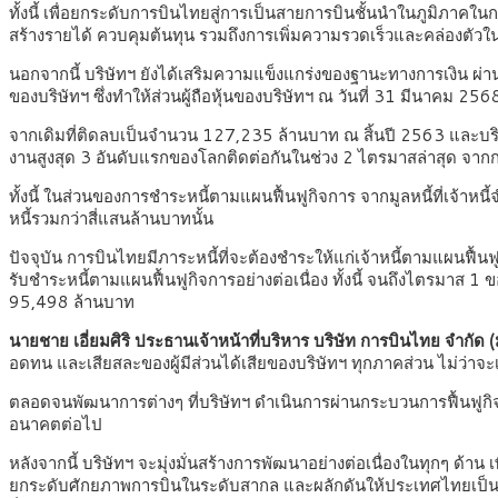
ทั้งนี้ เพื่อยกระดับการบินไทยสู่การเป็นสายการบินชั้นนำในภูมิภาคใ
สร้างรายได้ ควบคุมต้นทุน รวมถึงการเพิ่มความรวดเร็วและคล่องต
นอกจากนี้ บริษัทฯ ยังได้เสริมความแข็งแกร่งของฐานะทางการเงิน ผ่าน
ของบริษัทฯ ซึ่งทำให้ส่วนผู้ถือหุ้นของบริษัทฯ ณ วันที่ 31 มีนาคม 2
จากเดิมที่ติดลบเป็นจำนวน 127,235 ล้านบาท ณ สิ้นปี 2563 และบริษ
งานสูงสุด 3 อันดับแรกของโลกติดต่อกันในช่วง 2 ไตรมาสล่าสุด จากก
ทั้งนี้ ในส่วนของการชำระหนี้ตามแผนฟื้นฟูกิจการ จากมูลหนี้ที่เจ้าห
หนี้รวมกว่าสี่แสนล้านบาทนั้น
ปัจจุบัน การบินไทยมีภาระหนี้ที่จะต้องชำระให้แก่เจ้าหนี้ตามแผนฟื้นฟู
รับชำระหนี้ตามแผนฟื้นฟูกิจการอย่างต่อเนื่อง ทั้งนี้ จนถึงไตรมาส
95,498 ล้านบาท
นายชาย เอี่ยมศิริ ประธานเจ้าหน้าที่บริหาร บริษัท การบินไทย จำกัด
อดทน และเสียสละของผู้มีส่วนได้เสียของบริษัทฯ ทุกภาคส่วน ไม่ว่าจะเป
ตลอดจนพัฒนาการต่างๆ ที่บริษัทฯ ดำเนินการผ่านกระบวนการฟื้นฟูกิจกา
อนาคตต่อไป
หลังจากนี้ บริษัทฯ จะมุ่งมั่นสร้างการพัฒนาอย่างต่อเนื่องในทุกๆ ด้าน เ
ยกระดับศักยภาพการบินในระดับสากล และผลักดันให้ประเทศไทยเป็นศ