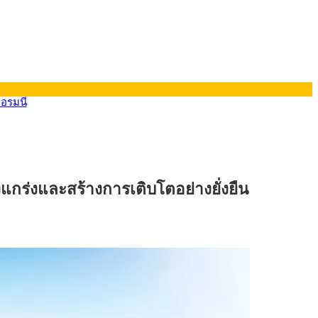
ยอรมนี
กร่งและสร้างการเติบโตอย่างยั่งยืน