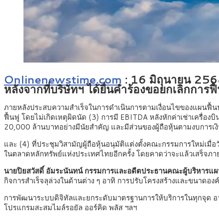
Onlinenewstime.com
:
16 มิถุนายน 2568
หลังจากที่บริษัทฯ ได้ยื่นคำร้องขอยกเลิกการฟื
ภายหลังประสบความสำเร็จในการดำเนินการตามเงื่อนไขของแผนฟื้นฟูกิ
ฟื้นฟู โดยไม่เกิดเหตุผิดนัด (3) การมี EBITDA หลังหักค่าเช่าเครื่
20,000 ล้านบาทอย่างมีนัยสำคัญ และมีส่วนของผู้ถือหุ้นตามงบการเ
และ (4) ที่ประชุมวิสามัญผู้ถือหุ้นอนุมัติแต่งตั้งคณะกรรมการใหม่เม
ในตลาดหลักทรัพย์แห่งประเทศไทยอีกครั้ง โดยคาดว่าจะแล้วเสร็จภาย
นายปิยสวัสดิ์ อัมระนันทน์ กรรมการและอดีตประธานคณะผู้บริหารแผน
กิจการสำเร็จลุล่วงในด้านต่าง ๆ อาทิ การปรับโครงสร้างและขนาดองค
การพัฒนาระบบดิจิทัลและยกระดับมาตรฐานการให้บริการในทุกจุด อาทิ
โปรแกรมสะสมไมล์รอยัล ออร์คิด พลัส ฯลฯ