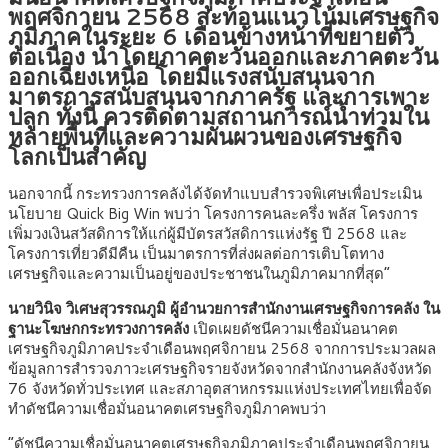
พฤศจิกายน 2568 สะท้อนแนวโน้มเศรษฐกิจ
ภูมิภาคในระยะ 6 เดือนข้างหน้าที่ขยายตัว
ต่อเนื่อง นำโดยภาคตะวันออกและภาคตะวัน
ออกเฉียงเหนือ โดยมีแรงสนับสนุนจาก
มาตรการสนับสนุนจากภาครัฐ และการเพาะ
ปลูก ทั้งนี้ ควรติดตามสถานการณ์น้ำท่วมใน
หลายพื้นที่และความผันผวนของเศรษฐกิจ
โลกเป็นสำคัญ
นอกจากนี้ กระทรวงการคลังได้จัดทำแบบสำรวจพิเศษเพื่อประเมิน
นโยบาย Quick Big Win พบว่า โครงการคนละครึ่ง พลัส โครงการ
เพิ่มวงเงินสวัสดิการให้แก่ผู้มีบัตรสวัสดิการแห่งรัฐ ปี 2568 และ
โครงการเที่ยวดีมีคืน เป็นมาตรการที่ส่งผลต่อการเติบโตทาง
เศรษฐกิจและความเป็นอยู่ของประชาชนในภูมิภาคมากที่สุด”
นายวินิจ วิเศษสุวรรณภูมิ ผู้อำนวยการสำนักงานเศรษฐกิจการคลัง ใน
ฐานะโฆษกกระทรวงการคลัง
เปิดเผยดัชนีความเชื่อมั่นอนาคต
เศรษฐกิจภูมิภาคประจำเดือนพฤศจิกายน 2568 จากการประมวลผล
ข้อมูลการสำรวจภาวะเศรษฐกิจรายจังหวัดจากสำนักงานคลังจังหวัด
76 จังหวัดทั่วประเทศ และสภาอุตสาหกรรมแห่งประเทศไทยเพื่อจัด
ทำดัชนีความเชื่อมั่นอนาคตเศรษฐกิจภูมิภาคพบว่า
“ดัชนีความเชื่อมั่นอนาคตเศรษฐกิจภูมิภาคประจำเดือนพฤศจิกายน