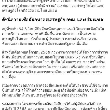
บริโภค และส่งเสริมเศรษฐกิจที่คาดว่าจะมีอย่างต่อเนื่อง ทั้งนี้ นัก
ลงทุนและผู้ประกอบการยังมีความกังวลต่อภาวะเศรษฐกิจไทยและ
เศรษฐกิจโลกที่ยังมีความไม่แน่นอน
ดัชนีความเชื่อมั่นอนาคตเศรษฐกิจ กทม. และปริมณฑล
อยู่ที่ระดับ 64.3 โดยมีปัจจัยสนับสนุนจากแนวโน้มความเชื่อมั่นใน
ภาคบริการและการลงทุนที่เพิ่มขึ้น ตามทิศทางการฟื้นตัวของ
เศรษฐกิจไทย อย่างไรก็ตาม ผู้ประกอบการบางส่วนยังรอความ
ชัดเจนและติดตามผลการดำเนินงานของรัฐบาลเพิ่มเติม
สำหรับเดือนพฤศจิกายน 2568 กระทรวงการคลังได้จัดทำการสำรวจ
พิเศษเพื่อประเมินผลกระทบของนโยบาย Quick Big Win ซึ่งสะท้อน
ความสำเร็จตามเป้าหมาย “กระตุ้นสั้น ได้ผลยาว กระจายตัว” อย่าง
ชัดเจน โดยในระยะสั้นพบว่า โครงการคนละครึ่ง พลัส ส่งผลต่อการ
เติบโตทางเศรษฐกิจ และการยกระดับความเป็นอยู่ของประชาชน
มากที่สุด
เนื่องจากช่วยลดภาระค่าครองชีพและกระตุ้นให้ประชาชนใช้จ่ายมาก
ขึ้นทันที ส่งผลให้ร้านค้ารายย่อยและธุรกิจท้องถิ่นมียอดขายเพิ่ม เกิด
เงินหมุนเวียนในระบบเศรษฐกิจของจังหวัดอย่างรวดเร็ว
รองลงมาคือ โครงการเพิ่มวงเงินสวัสดิการให้แก่ผู้มีบัตรสวัสดิการ
แห่งรัฐ ปี 2568 และมาตรการภาษีเพื่อสนับสนุนการท่องเที่ยว (เที่ยว