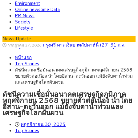
Environment
Online newstime Data
PR News
Society
Lifestyle
News Update
กรุงศรี คาดเงินบาทสัปดาห์นี้ (27–31 ก.ค.
กรกฎาคม 27, 2026
2569) ซื้อขายในกรอบ 33.40-34.00 มองเฟดคงดอกเบี้ย
ครม.ไฟเขียวหลักการ ร่าง พ.ร.ฎ. เปิดทาง รฟม.เดิน
สิงหาคม 5, 2026
หน้าแรก
หน้ารถไฟฟ้าสงขลา โมโนเรล 12.54 กม. เชื่อมเมืองหาดใหญ่
สธ.ชี้ รพ.รัฐแบกรับผู้ป่วยบัตรทอง 87% แต่ได้งบ
สิงหาคม 4, 2026
Top Stories
รายหัวเพียง 2,618 บาท เสนอทบทวนจัดสรรงบให้สอดคล้องภาระ
กรุงศรี คาดเงินบาทสัปดาห์นี้ซื้อขายในกรอบ
สิงหาคม 3, 2026
ดัชนีความเชื่อมั่นอนาคตเศรษฐกิจภูมิภาคพฤศจิกายน 2568
งานจริง
33.00-33.60 ติดตามข้อมูลจ้างงานสหรัฐฯ
“เอกนิติ” เปิดเครื่องยนต์เศรษฐกิจใหม่ของไทย
สิงหาคม 1, 2026
ขยายตัวต่อเนื่อง นำโดยอีสาน-ตะวันออก แม้ยังจับตาน้ำท่วม
เดินหน้า 5 ยุทธศาสตร์ รื้อโครงสร้างเศรษฐกิจ ดันไทยโตเต็ม
ภัยเงียบใกล้ตัวเด็ก LSD “แสตมป์เมา” ยาเสพ
กรกฎาคม 27, 2026
และเศรษฐกิจโลกผันผวน
ศักยภาพ
ติดลายการ์ตูน กรมศุลกากร เตือนผู้ปกครองเฝ้าระวัง หลังยึดล็อต
ใหญ่จากเยอรมนี
ดัชนีความเชื่อมั่นอนาคตเศรษฐกิจภูมิภาค
พฤศจิกายน 2568 ขยายตัวต่อเนื่อง นำโดย
อีสาน-ตะวันออก แม้ยังจับตาน้ำท่วมและ
เศรษฐกิจโลกผันผวน
พฤศจิกายน 30, 2025
Top Stories