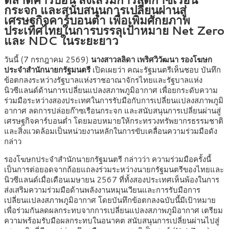
กระจก และสนับสนุนการเปลี่ยนผ่านสู่
เศรษฐกิจคาร์บอนต่ำ เพื่อเพิ่มศักยภาพ
ประเทศไทยในการบรรลุเป้าหมาย Net Zero
และ NDC ในระยะยาว
วันนี้ (7 กรกฎาคม 2569)
นางสาวลลิดา เพริศวิวัฒนา รองโฆษก
ประจำสำนักนายกรัฐมนตรี
เปิดเผยว่า คณะรัฐมนตรีเห็นชอบ บันทึก
ข้อตกลงระหว่างรัฐบาลแห่งราชอาณาจักรไทยและรัฐบาลแห่ง
นิวซีแลนด์ด้านการเปลี่ยนแปลงสภาพภูมิอากาศ เพื่อยกระดับความ
ร่วมมือระหว่างสองประเทศในการรับมือกับการเปลี่ยนแปลงสภาพภูมิ
อากาศ ลดการปล่อยก๊าซเรือนกระจก และสนับสนุนการเปลี่ยนผ่านสู่
เศรษฐกิจคาร์บอนต่ำ โดยมอบหมายให้กระทรวงทรัพยากรธรรมชาติ
และสิ่งแวดล้อมเป็นหน่วยงานหลักในการขับเคลื่อนความร่วมมือดัง
กล่าว
รองโฆษกประจำสำนักนายกรัฐมนตรี กล่าวว่า ความร่วมมือครั้งนี้
เป็นการต่อยอดจากถ้อยแถลงร่วมระหว่างนายกรัฐมนตรีของไทยและ
นิวซีแลนด์เมื่อเดือนเมษายน 2567 ที่ทั้งสองประเทศเห็นพ้องในการ
ส่งเสริมความร่วมมือด้านพลังงานหมุนเวียนและการรับมือการ
เปลี่ยนแปลงสภาพภูมิอากาศ โดยบันทึกข้อตกลงฉบับนี้มีเป้าหมาย
เพื่อร่วมกันลดผลกระทบจากการเปลี่ยนแปลงสภาพภูมิอากาศ เตรียม
ความพร้อมรับมือผลกระทบในอนาคต สนับสนุนการเปลี่ยนผ่านไปสู่