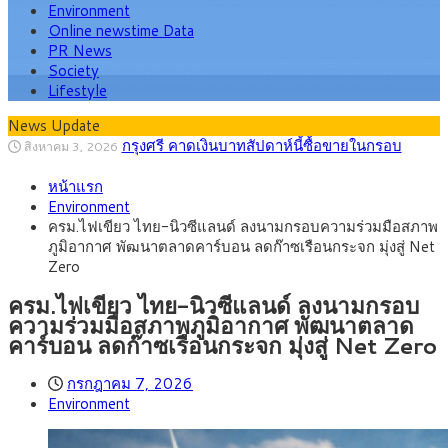
Environment
Online newstime Data
PR News
Society
Lifestyle
News Update
กรุงศรี คาดเงินบาทสัปดาห์นี้ซื้อขายในกรอบ
สิงหาคม 3, 2026
33.00-33.60 ติดตามข้อมูลจ้างงานสหรัฐฯ
“เอกนิติ” เปิดเครื่องยนต์เศรษฐกิจใหม่ของไทย
สิงหาคม 1, 2026
เดินหน้า 5 ยุทธศาสตร์ รื้อโครงสร้างเศรษฐกิจ ดันไทยโตเต็ม
ภัยเงียบใกล้ตัวเด็ก LSD “แสตมป์เมา” ยาเสพ
กรกฎาคม 27, 2026
หน้าแรก
ศักยภาพ
ติดลายการ์ตูน กรมศุลกากร เตือนผู้ปกครองเฝ้าระวัง หลังยึดล็อต
กรุงศรี คาดเงินบาทสัปดาห์นี้ (27–31 ก.ค.
กรกฎาคม 27, 2026
Environment
ใหญ่จากเยอรมนี
2569) ซื้อขายในกรอบ 33.40-34.00 มองเฟดคงดอกเบี้ย
ครม.ไฟเขียวหลักการ ร่าง พ.ร.ฎ. เปิดทาง รฟม.เดิน
สิงหาคม 5, 2026
ครม.ไฟเขียว ไทย-นิวซีแลนด์ ลงนามกรอบความร่วมมือสภาพ
หน้ารถไฟฟ้าสงขลา โมโนเรล 12.54 กม. เชื่อมเมืองหาดใหญ่
สธ.ชี้ รพ.รัฐแบกรับผู้ป่วยบัตรทอง 87% แต่ได้งบ
สิงหาคม 4, 2026
ภูมิอากาศ พัฒนาตลาดคาร์บอน ลดก๊าซเรือนกระจก มุ่งสู่ Net
รายหัวเพียง 2,618 บาท เสนอทบทวนจัดสรรงบให้สอดคล้องภาระ
กรุงศรี คาดเงินบาทสัปดาห์นี้ซื้อขายในกรอบ
สิงหาคม 3, 2026
Zero
งานจริง
33.00-33.60 ติดตามข้อมูลจ้างงานสหรัฐฯ
ครม.ไฟเขียว ไทย-นิวซีแลนด์ ลงนามกรอบ
ความร่วมมือสภาพภูมิอากาศ พัฒนาตลาด
คาร์บอน ลดก๊าซเรือนกระจก มุ่งสู่ Net Zero
กรกฎาคม 7, 2026
Environment