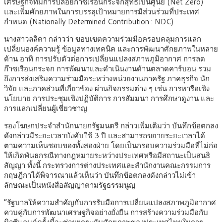
เศรษฐกิจที่มีการปล่อยก๊าซเรือนกระจกสุทธิเป็นศูนย์ (Net Zero)
และเพิ่มศักยภาพในการบรรลุเป้าหมายการมีส่วนร่วมที่ประเทศ
กำหนด (Nationally Determined Contribution : NDC)
นางสาวลลิดา กล่าวว่า ขอบเขตความร่วมมือครอบคลุมการแลก
เปลี่ยนองค์ความรู้ ข้อมูลทางเทคนิค และการพัฒนาศักยภาพในหลาย
ด้าน อาทิ การปรับตัวต่อการเปลี่ยนแปลงสภาพภูมิอากาศ การลด
ก๊าซเรือนกระจก การพัฒนาและดำเนินงานด้านตลาดคาร์บอน รวม
ถึงการส่งเสริมความร่วมมือระหว่างหน่วยงานภาครัฐ ภาคธุรกิจ นัก
วิจัย และภาคส่วนที่เกี่ยวข้อง ผ่านกิจกรรมต่าง ๆ เช่น การหารือเชิง
นโยบาย การประชุมเชิงปฏิบัติการ การสัมมนา การศึกษาดูงาน และ
การแลกเปลี่ยนผู้เชี่ยวชาญ
รองโฆษกประจำสำนักนายกรัฐมนตรี กล่าวเพิ่มเติมว่า บันทึกข้อตกลง
ดังกล่าวมีระยะเวลาบังคับใช้ 3 ปี และสามารถขยายระยะเวลาได้
ตามความเห็นชอบของทั้งสองฝ่าย โดยเป็นกรอบความร่วมมือที่ไม่ก่อ
ให้เกิดพันธกรณีทางกฎหมายระหว่างประเทศหรือมีสถานะเป็นสนธิ
สัญญา ทั้งนี้ กระทรวงการต่างประเทศและสำนักงานคณะกรรมการ
กฤษฎีกาได้พิจารณาแล้วเห็นว่า บันทึกข้อตกลงดังกล่าวไม่เข้า
ลักษณะเป็นหนังสือสัญญาตามรัฐธรรมนูญ
“รัฐบาลให้ความสำคัญกับการรับมือการเปลี่ยนแปลงสภาพภูมิอากาศ
ควบคู่กับการพัฒนาเศรษฐกิจอย่างยั่งยืน การสร้างความร่วมมือกับ