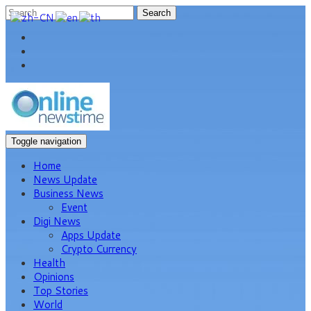
Search
Toggle navigation
Home
News Update
Business News
Event
Digi News
Apps Update
Crypto Currency
Health
Opinions
Top Stories
World