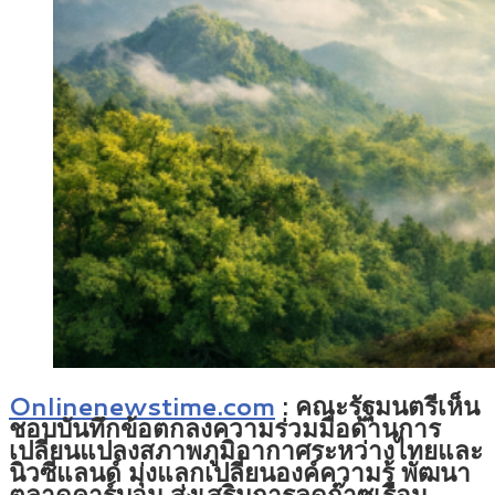
Onlinenewstime.com
: คณะรัฐมนตรีเห็น
ชอบบันทึกข้อตกลงความร่วมมือด้านการ
เปลี่ยนแปลงสภาพภูมิอากาศระหว่างไทยและ
นิวซีแลนด์ มุ่งแลกเปลี่ยนองค์ความรู้ พัฒนา
ตลาดคาร์บอน ส่งเสริมการลดก๊าซเรือน