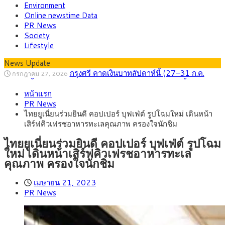
Environment
Online newstime Data
PR News
Society
Lifestyle
News Update
กรุงศรี คาดเงินบาทสัปดาห์นี้ (27–31 ก.ค.
กรกฎาคม 27, 2026
2569) ซื้อขายในกรอบ 33.40-34.00 มองเฟดคงดอกเบี้ย
ครม.ไฟเขียวหลักการ ร่าง พ.ร.ฎ. เปิดทาง รฟม.เดิน
สิงหาคม 5, 2026
หน้าแรก
หน้ารถไฟฟ้าสงขลา โมโนเรล 12.54 กม. เชื่อมเมืองหาดใหญ่
สธ.ชี้ รพ.รัฐแบกรับผู้ป่วยบัตรทอง 87% แต่ได้งบ
สิงหาคม 4, 2026
PR News
รายหัวเพียง 2,618 บาท เสนอทบทวนจัดสรรงบให้สอดคล้องภาระ
กรุงศรี คาดเงินบาทสัปดาห์นี้ซื้อขายในกรอบ
สิงหาคม 3, 2026
ไทยยูเนี่ยนร่วมยินดี คอปเปอร์ บุฟเฟ่ต์ รูปโฉมใหม่ เดินหน้า
งานจริง
33.00-33.60 ติดตามข้อมูลจ้างงานสหรัฐฯ
“เอกนิติ” เปิดเครื่องยนต์เศรษฐกิจใหม่ของไทย
สิงหาคม 1, 2026
เสิร์ฟคิวเฟรชอาหารทะเลคุณภาพ ครองใจนักชิม
เดินหน้า 5 ยุทธศาสตร์ รื้อโครงสร้างเศรษฐกิจ ดันไทยโตเต็ม
ภัยเงียบใกล้ตัวเด็ก LSD “แสตมป์เมา” ยาเสพ
กรกฎาคม 27, 2026
ศักยภาพ
ติดลายการ์ตูน กรมศุลกากร เตือนผู้ปกครองเฝ้าระวัง หลังยึดล็อต
ไทยยูเนี่ยนร่วมยินดี คอปเปอร์ บุฟเฟ่ต์ รูปโฉม
ใหญ่จากเยอรมนี
ใหม่ เดินหน้าเสิร์ฟคิวเฟรชอาหารทะเล
คุณภาพ ครองใจนักชิม
เมษายน 21, 2023
PR News