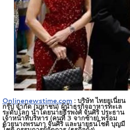
Onlinenewstime.com
:
บริษัท ไทยยูเนี่ยน
กรุ๊ป จำกัด (มหาชน) ผู้นำธุรกิจอาหารทะเล
ระดับโลก นำโดยนายธีรพงศ์ จันศิริ ประธาน
เจ้าหน้าที่บริหาร (คนที่ 3 จากซ้าย) พร้อม
ด้วยนางพรนภา จันศิริ และนายธนโชติ บุญมี
โชติ กรรมการผู้จัดการ (ธุรกิจกุ้ง)