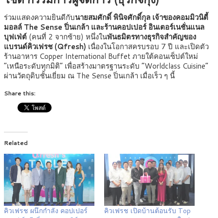
ร่วมแสดงความยินดีกับ
นายสมศักดิ์ พินิจศักดิ์กุล เจ้าของคอมมิวนิตี้
มอลล์ The Sense ปิ่นเกล้า และร้านคอปเปอร์ อินเตอร์เนชั่นแนล
บุฟเฟ่ต์
(คนที่ 2 จากซ้าย) หนึ่งใน
พันธมิตรทางธุรกิจสำคัญของ
แบรนด์คิวเฟรช (Qfresh)
เนื่องในโอกาสครบรอบ 7 ปี และเปิดตัว
ร้านอาหาร Copper International Buffet ภายใต้คอนเซ็ปต์ใหม่
“เหนือระดับทุกมิติ” เพื่อสร้างมาตรฐานระดับ “Worldclass Cuisine”
ผ่านวัตถุดิบชั้นเยี่ยม ณ The Sense ปิ่นเกล้า เมื่อเร็ว ๆ นี้
Share this:
Related
คิวเฟรช ผนึกกำลัง คอปเปอร์
คิวเฟรช เปิดบ้านต้อนรับ Top