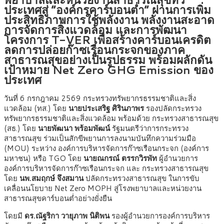
ประเทศสู่ “องค์กรคาร์บอนต่ำ” ผ่านการเพิ่ม
ประสิทธิภาพการใช้พลังงาน พลังงานสะอาด
การจัดการสิ่งแวดล้อม และการพัฒนา
โครงการ T-VER เพื่อสร้างคาร์บอนเครดิต
ลดการปล่อยก๊าซเรือนกระจกของภาค
สาธารณสุขอย่างเป็นรูปธรรม พร้อมผลักดัน
เป้าหมาย Net Zero GHG Emission ของ
ประเทศ
วันที่ 6 กรกฎาคม 2569 กระทรวงทรัพยากรธรรมชาติและสิ่ง
แวดล้อม (ทส.) โดย
นายประเสริฐ ศิรินภาพร
รองปลัดกระทรวง
ทรัพยากรธรรมชาติและสิ่งแวดล้อม พร้อมด้วย กระทรวงสาธารณสุข
(สธ.) โดย
นายพัฒนา พร้อมพัฒน์
รัฐมนตรีว่าการกระทรวง
สาธารณสุข ร่วมเป็นสักขีพยานการลงนามบันทึกความร่วมมือ
(MOU) ระหว่าง องค์การบริหารจัดการก๊าซเรือนกระจก (องค์การ
มหาชน) หรือ TGO โดย
นายณกรณ์ ตรรกวิรพัท
ผู้อำนวยการ
องค์การบริหารจัดการก๊าซเรือนกระจก และ กระทรวงสาธารณสุข
โดย
นพ.สมฤกษ์ จึงสมาน
ปลัดกระทรวงสาธารณสุข ในการขับ
เคลื่อนนโยบาย Net Zero MOPH สู่โรงพยาบาลและหน่วยงาน
สาธารณสุขคาร์บอนต่ำอย่างยั่งยืน
โดยมี
ดร.ณัฐริกา วายุภาพ นิติพน
รองผู้อำนวยการองค์การบริหาร