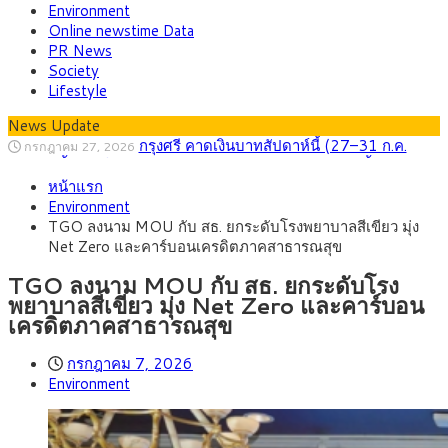
Environment
Online newstime Data
PR News
Society
Lifestyle
News Update
กรุงศรี คาดเงินบาทสัปดาห์นี้ (27–31 ก.ค.
กรกฎาคม 27, 2026
2569) ซื้อขายในกรอบ 33.40-34.00 มองเฟดคงดอกเบี้ย
ครม.ไฟเขียวหลักการ ร่าง พ.ร.ฎ. เปิดทาง รฟม.เดิน
สิงหาคม 5, 2026
หน้าแรก
หน้ารถไฟฟ้าสงขลา โมโนเรล 12.54 กม. เชื่อมเมืองหาดใหญ่
สธ.ชี้ รพ.รัฐแบกรับผู้ป่วยบัตรทอง 87% แต่ได้งบ
สิงหาคม 4, 2026
Environment
รายหัวเพียง 2,618 บาท เสนอทบทวนจัดสรรงบให้สอดคล้องภาระ
กรุงศรี คาดเงินบาทสัปดาห์นี้ซื้อขายในกรอบ
สิงหาคม 3, 2026
TGO ลงนาม MOU กับ สธ. ยกระดับโรงพยาบาลสีเขียว มุ่ง
งานจริง
33.00-33.60 ติดตามข้อมูลจ้างงานสหรัฐฯ
“เอกนิติ” เปิดเครื่องยนต์เศรษฐกิจใหม่ของไทย
สิงหาคม 1, 2026
Net Zero และคาร์บอนเครดิตภาคสาธารณสุข
เดินหน้า 5 ยุทธศาสตร์ รื้อโครงสร้างเศรษฐกิจ ดันไทยโตเต็ม
ภัยเงียบใกล้ตัวเด็ก LSD “แสตมป์เมา” ยาเสพ
กรกฎาคม 27, 2026
ศักยภาพ
ติดลายการ์ตูน กรมศุลกากร เตือนผู้ปกครองเฝ้าระวัง หลังยึดล็อต
TGO ลงนาม MOU กับ สธ. ยกระดับโรง
ใหญ่จากเยอรมนี
พยาบาลสีเขียว มุ่ง Net Zero และคาร์บอน
เครดิตภาคสาธารณสุข
กรกฎาคม 7, 2026
Environment