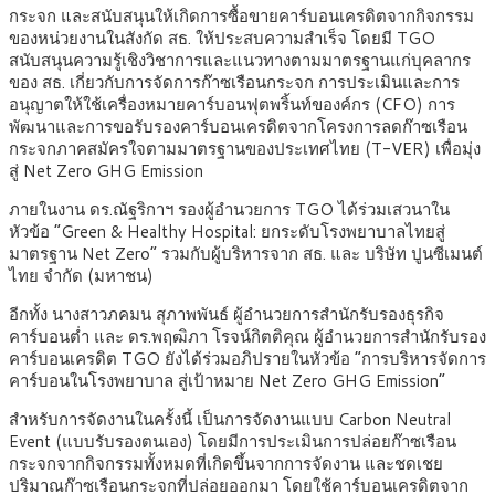
กระจก และสนับสนุนให้เกิดการซื้อขายคาร์บอนเครดิตจากกิจกรรม
ของหน่วยงานในสังกัด สธ. ให้ประสบความสำเร็จ โดยมี TGO
สนับสนุนความรู้เชิงวิชาการและแนวทางตามมาตรฐานแก่บุคลากร
ของ สธ. เกี่ยวกับการจัดการก๊าซเรือนกระจก การประเมินและการ
อนุญาตให้ใช้เครื่องหมายคาร์บอนฟุตพริ้นท์ของค์กร (CFO) การ
พัฒนาและการขอรับรองคาร์บอนเครดิตจากโครงการลดก๊าซเรือน
กระจกภาคสมัครใจตามมาตรฐานของประเทศไทย (T-VER) เพื่อมุ่ง
สู่ Net Zero GHG Emission
ภายในงาน ดร.ณัฐริกาฯ รองผู้อำนวยการ TGO ได้ร่วมเสวนาใน
หัวข้อ “Green & Healthy Hospital: ยกระดับโรงพยาบาลไทยสู่
มาตรฐาน Net Zero” รวมกับผู้บริหารจาก สธ. และ บริษัท ปูนซีเมนต์
ไทย จำกัด (มหาชน)
อีกทั้ง นางสาวภคมน สุภาพพันธ์ ผู้อำนวยการสำนักรับรองธุรกิจ
คาร์บอนต่ำ และ ดร.พฤฒิภา โรจน์กิตติคุณ ผู้อำนวยการสำนักรับรอง
คาร์บอนเครดิต TGO ยังได้ร่วมอภิปรายในหัวข้อ “การบริหารจัดการ
คาร์บอนในโรงพยาบาล สู่เป้าหมาย Net Zero GHG Emission”
สำหรับการจัดงานในครั้งนี้ เป็นการจัดงานแบบ Carbon Neutral
Event (แบบรับรองตนเอง) โดยมีการประเมินการปล่อยก๊าซเรือน
กระจกจากกิจกรรมทั้งหมดที่เกิดขึ้นจากการจัดงาน และชดเชย
ปริมาณก๊าซเรือนกระจกที่ปล่อยออกมา โดยใช้คาร์บอนเครดิตจาก