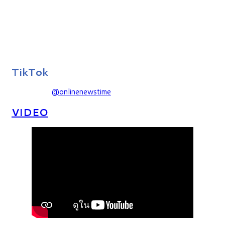
TikTok
@onlinenewstime
VIDEO