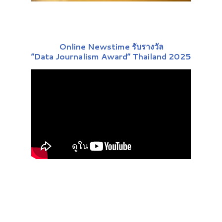
Online Newstime รับรางวัล
“Data Journalism Award” Thailand 2025