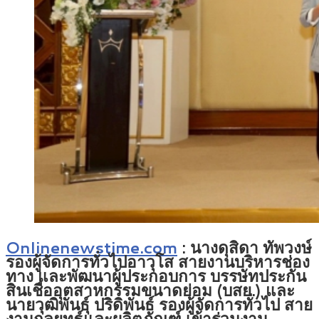
Onlinenewstime.com
: นางดุสิดา ทัพวงษ์
รองผู้จัดการทั่วไปอาวุโส สายงานบริหารช่อง
ทาง และพัฒนาผู้ประกอบการ บรรษัทประกัน
สินเชื่ออุตสาหกรรมขนาดย่อม (บสย.) และ
นายวุฒิพันธุ์ ปริดิพันธ์ รองผู้จัดการทั่วไป สาย
งานกลยุทธ์และผลิตภัณฑ์ เข้าร่วมงาน