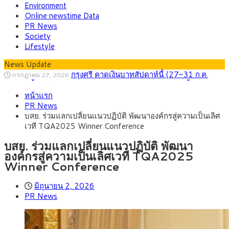
Environment
Online newstime Data
PR News
Society
Lifestyle
News Update
กรุงศรี คาดเงินบาทสัปดาห์นี้ (27–31 ก.ค.
กรกฎาคม 27, 2026
2569) ซื้อขายในกรอบ 33.40-34.00 มองเฟดคงดอกเบี้ย
ครม.ไฟเขียวหลักการ ร่าง พ.ร.ฎ. เปิดทาง รฟม.เดิน
สิงหาคม 5, 2026
หน้าแรก
หน้ารถไฟฟ้าสงขลา โมโนเรล 12.54 กม. เชื่อมเมืองหาดใหญ่
สธ.ชี้ รพ.รัฐแบกรับผู้ป่วยบัตรทอง 87% แต่ได้งบ
สิงหาคม 4, 2026
PR News
รายหัวเพียง 2,618 บาท เสนอทบทวนจัดสรรงบให้สอดคล้องภาระ
กรุงศรี คาดเงินบาทสัปดาห์นี้ซื้อขายในกรอบ
สิงหาคม 3, 2026
บสย. ร่วมแลกเปลี่ยนแนวปฏิบัติ พัฒนาองค์กรสู่ความเป็นเลิศ
งานจริง
33.00-33.60 ติดตามข้อมูลจ้างงานสหรัฐฯ
“เอกนิติ” เปิดเครื่องยนต์เศรษฐกิจใหม่ของไทย
สิงหาคม 1, 2026
เวที TQA2025 Winner Conference
เดินหน้า 5 ยุทธศาสตร์ รื้อโครงสร้างเศรษฐกิจ ดันไทยโตเต็ม
ภัยเงียบใกล้ตัวเด็ก LSD “แสตมป์เมา” ยาเสพ
กรกฎาคม 27, 2026
ศักยภาพ
ติดลายการ์ตูน กรมศุลกากร เตือนผู้ปกครองเฝ้าระวัง หลังยึดล็อต
บสย. ร่วมแลกเปลี่ยนแนวปฏิบัติ พัฒนา
ใหญ่จากเยอรมนี
องค์กรสู่ความเป็นเลิศเวที TQA2025
Winner Conference
มิถุนายน 2, 2026
PR News