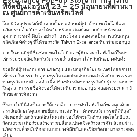
ที่จัดขึ้นเมื่อวันที่ 23 – 25 มิถุนายนที่ผ่านมา
ณ ศูนย์การค้าเซ็นทรัลเวิลด์
โดยมีวัตถุประสงค์เพื่อตอกย้ำภาพลักษณ์ผู้นำด้านเทคโนโลยีและ
นวัตกรรมล้ำสมัยของไต้หวัน พร้อมแสดงถึงความก้าวหน้าของ
อุตสาหกรรมที่เติบโตอย่างก้าวกระโดด ตลอดจนเป็นการสนับสนุน
ผลิตภัณฑ์ต่างๆ ที่ได้รับรางวัล Taiwan Excellence ที่มาร่วมออกบูธ
ภายในงานมีผู้ที่ชื่นชอบเทคโนโลยี และผู้ที่มองหาไลฟ์สไตล์ใหม่ๆ
เข้าร่วมชมผลิตภัณฑ์นวัตกรรมล้ำสมัยจากไต้หวันกันอย่างคับคั่ง
รวมถึงมีผู้ประกอบการ นักลงทุน และนักธุรกิจในประเทศไทยตอบรับ
เข้าร่วมกิจกรรมจับคู่ทางธุรกิจ และประสบความสำเร็จกับการเจรจา
ทางธุรกิจแบบตัวต่อตัว เพื่อสร้างพันธมิตรทางธุรกิจกับผู้ประกอบการ
ในอุตสาหกรรมชื่อดังของไต้หวันที่มาร่วมออกบูธ ตลอดระยะเวลา 3
วันของการจัดงาน
ซึ่งงานในปีนี้จัดขึ้นภายใต้แนวคิด “ยกระดับไลฟ์สไตล์ของคุณด้วย
ตราสัญลักษณ์คุณภาพเยี่ยมจากไต้หวัน – ค้นพบนวัตกรรมที่ดีที่สุด”
เพื่อตอกย้ำเอกลักษณ์อันโดดเด่นของไต้หวันในด้านเทคโนโลยีและ
วัฒนธรรม เพื่อร่วมสร้างการเปลี่ยนแปลงเชิงสร้างสรรค์ในสังคมผ่าน
นวัตกรรมล้ำสมัยที่ออกแบบอย่างพิถีพิถันและวิจัยพัฒนามาอย่างยอด
เยี่ยม