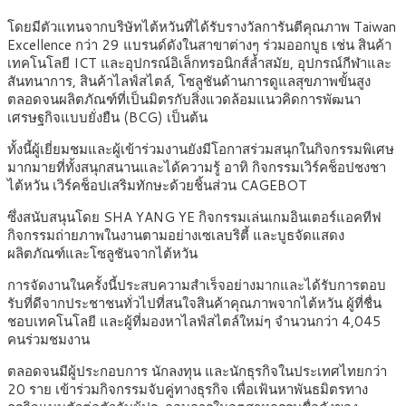
โดยมีตัวแทนจากบริษัทไต้หวันที่ได้รับรางวัลการันตีคุณภาพ Taiwan
Excellence กว่า 29 แบรนด์ดังในสาขาต่างๆ ร่วมออกบูธ เช่น สินค้า
เทคโนโลยี ICT และอุปกรณ์อิเล็กทรอนิกส์ล้ำสมัย, อุปกรณ์กีฬาและ
สันทนาการ, สินค้าไลฟ์สไตล์, โซลูชันด้านการดูแลสุขภาพขั้นสูง
ตลอดจนผลิตภัณฑ์ที่เป็นมิตรกับสิ่งแวดล้อมแนวคิดการพัฒนา
เศรษฐกิจแบบยั่งยืน (BCG) เป็นต้น
ทั้งนี้ผู้เยี่ยมชมและผู้เข้าร่วมงานยังมีโอกาสร่วมสนุกในกิจกรรมพิเศษ
มากมายที่ทั้งสนุกสนานและได้ความรู้ อาทิ กิจกรรมเวิร์คช็อปชงชา
ไต้หวัน เวิร์คช็อปเสริมทักษะด้วยชิ้นส่วน CAGEBOT
ซึ่งสนับสนุนโดย SHA YANG YE กิจกรรมเล่นเกมอินเตอร์แอคทีฟ
กิจกรรมถ่ายภาพในงานตามอย่างเซเลบริตี้ และบูธจัดแสดง
ผลิตภัณฑ์และโซลูชันจากไต้หวัน
การจัดงานในครั้งนี้ประสบความสำเร็จอย่างมากและได้รับการตอบ
รับที่ดีจากประชาชนทั่วไปที่สนใจสินค้าคุณภาพจากไต้หวัน ผู้ที่ชื่น
ชอบเทคโนโลยี และผู้ที่มองหาไลฟ์สไตล์ใหม่ๆ จำนวนกว่า 4,045
คนร่วมชมงาน
ตลอดจนมีผู้ประกอบการ นักลงทุน และนักธุรกิจในประเทศไทยกว่า
20 ราย เข้าร่วมกิจกรรมจับคู่ทางธุรกิจ เพื่อเฟ้นหาพันธมิตรทาง