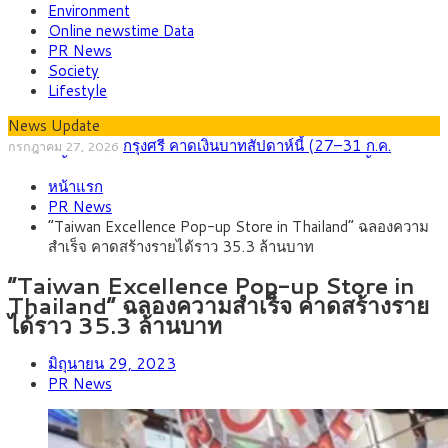
Environment
Online newstime Data
PR News
Society
Lifestyle
News Update
กรุงศรี คาดเงินบาทสัปดาห์นี้ (27–31 ก.ค.
กรกฎาคม 27, 2026
2569) ซื้อขายในกรอบ 33.40-34.00 มองเฟดคงดอกเบี้ย
ครม.ไฟเขียวหลักการ ร่าง พ.ร.ฎ. เปิดทาง รฟม.เดิน
สิงหาคม 5, 2026
หน้าแรก
หน้ารถไฟฟ้าสงขลา โมโนเรล 12.54 กม. เชื่อมเมืองหาดใหญ่
สธ.ชี้ รพ.รัฐแบกรับผู้ป่วยบัตรทอง 87% แต่ได้งบราย
สิงหาคม 4, 2026
PR News
หัวเพียง 2,618 บาท เสนอทบทวนจัดสรรงบให้สอดคล้องภาระงาน
กรุงศรี คาดเงินบาทสัปดาห์นี้ซื้อขายในกรอบ
สิงหาคม 3, 2026
“Taiwan Excellence Pop-up Store in Thailand” ฉลองความ
จริง
33.00-33.60 ติดตามข้อมูลจ้างงานสหรัฐฯ
“เอกนิติ” เปิดเครื่องยนต์เศรษฐกิจใหม่ของไทย เดิน
สิงหาคม 1, 2026
สำเร็จ คาดสร้างรายได้ราว 35.3 ล้านบาท
หน้า 5 ยุทธศาสตร์ รื้อโครงสร้างเศรษฐกิจ ดันไทยโตเต็มศักยภาพ
ภัยเงียบใกล้ตัวเด็ก LSD “แสตมป์เมา” ยาเสพติด
กรกฎาคม 27, 2026
ลายการ์ตูน กรมศุลกากร เตือนผู้ปกครองเฝ้าระวัง หลังยึดล็อตใหญ่
“Taiwan Excellence Pop-up Store in
จากเยอรมนี
Thailand” ฉลองความสำเร็จ คาดสร้างราย
ได้ราว 35.3 ล้านบาท
มิถุนายน 29, 2023
PR News