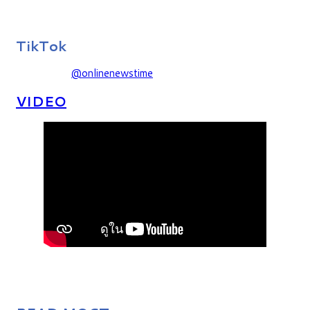
TikTok
@onlinenewstime
VIDEO