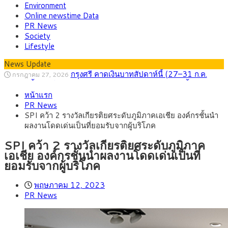
Environment
Online newstime Data
PR News
Society
Lifestyle
News Update
กรุงศรี คาดเงินบาทสัปดาห์นี้ (27–31 ก.ค.
กรกฎาคม 27, 2026
2569) ซื้อขายในกรอบ 33.40-34.00 มองเฟดคงดอกเบี้ย
ครม.ไฟเขียวหลักการ ร่าง พ.ร.ฎ. เปิดทาง รฟม.เดิน
สิงหาคม 5, 2026
หน้าแรก
หน้ารถไฟฟ้าสงขลา โมโนเรล 12.54 กม. เชื่อมเมืองหาดใหญ่
สธ.ชี้ รพ.รัฐแบกรับผู้ป่วยบัตรทอง 87% แต่ได้งบ
สิงหาคม 4, 2026
PR News
รายหัวเพียง 2,618 บาท เสนอทบทวนจัดสรรงบให้สอดคล้องภาระ
กรุงศรี คาดเงินบาทสัปดาห์นี้ซื้อขายในกรอบ
สิงหาคม 3, 2026
SPI คว้า 2 รางวัลเกียรติยศระดับภูมิภาคเอเชีย องค์กรชั้นนำ
งานจริง
33.00-33.60 ติดตามข้อมูลจ้างงานสหรัฐฯ
“เอกนิติ” เปิดเครื่องยนต์เศรษฐกิจใหม่ของไทย
สิงหาคม 1, 2026
ผลงานโดดเด่นเป็นที่ยอมรับจากผู้บริโภค
เดินหน้า 5 ยุทธศาสตร์ รื้อโครงสร้างเศรษฐกิจ ดันไทยโตเต็ม
ภัยเงียบใกล้ตัวเด็ก LSD “แสตมป์เมา” ยาเสพ
กรกฎาคม 27, 2026
ศักยภาพ
ติดลายการ์ตูน กรมศุลกากร เตือนผู้ปกครองเฝ้าระวัง หลังยึดล็อต
SPI คว้า 2 รางวัลเกียรติยศระดับภูมิภาค
ใหญ่จากเยอรมนี
เอเชีย องค์กรชั้นนำผลงานโดดเด่นเป็นที่
ยอมรับจากผู้บริโภค
พฤษภาคม 12, 2023
PR News