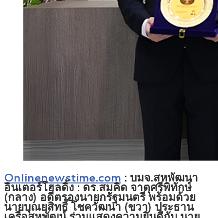
Onlinenewstime.com
: บมจ.สหพัฒนา
อินเตอร์โฮลดิ้ง : ดร.สมคิด จาตุศรีพิทักษ์
(กลาง) อดีตรองนายกรัฐมนตรี พร้อมด้วย
นายบุณยสิทธิ์ โชควัฒนา (ขวา) ประธาน
เครือสหพัฒน์ ร่วมแสดงความยินดีกับ นาย